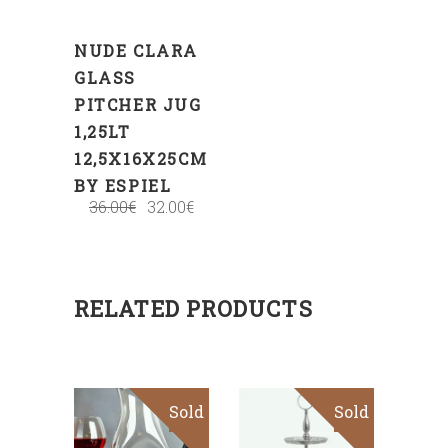
NUDE CLARA
GLASS
PITCHER JUG
1,25LT
12,5X16X25CM
BY ESPIEL
36.00
€
32.00
€
RELATED PRODUCTS
Sold
Sale
Sold