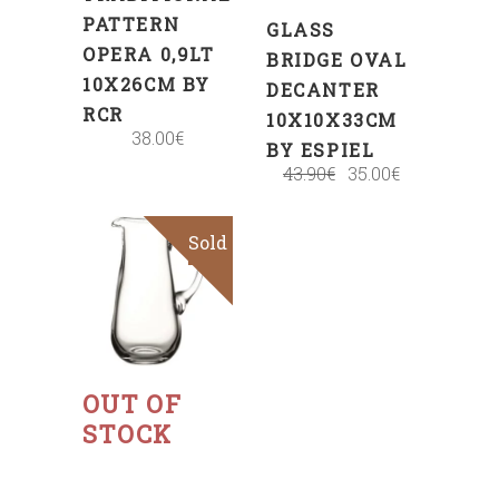
PATTERN
GLASS
OPERA 0,9LT
BRIDGE OVAL
10X26CM BY
DECANTER
RCR
10X10X33CM
38.00
€
BY ESPIEL
43.90
€
35.00
€
Sold
Sale
Read
more
OUT OF
STOCK