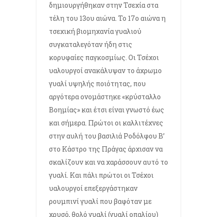
δημιουργήθηκαν στην Τσεχία στα
τέλη του 13ου αιώνα. Το 17ο αιώνα η
τσεχική βιομηχανία γυαλιού
συγκαταλεγόταν ήδη στις
κορυφαίες παγκοσμίως. Οι Τσέχοι
υαλουργοί ανακάλυψαν το άχρωμο
γυαλί υψηλής ποιότητας, που
αργότερα ονομάστηκε «κρύσταλλο
Βοημίας» και έτσι είναι γνωστό έως
και σήμερα. Πρώτοι οι καλλιτέχνες
στην αυλή του βασιλιά Ροδόλφου Β’
στο Κάστρο της Πράγας άρχισαν να
σκαλίζουν και να χαράσσουν αυτό το
γυαλί. Και πάλι πρώτοι οι Τσέχοι
υαλουργοί επεξεργάστηκαν
ρουμπινί γυαλί που βαφόταν με
χρυσό, θολό γυαλί (γυαλί οπαλίου)