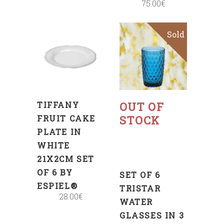
75.00
€
Sold
Sale
ADD
TO
CART
Select
options
TIFFANY
OUT OF
FRUIT CAKE
STOCK
PLATE IN
WHITE
21X2CM SET
OF 6 BY
SET OF 6
ESPIEL®
TRISTAR
28.00
€
WATER
GLASSES IN 3