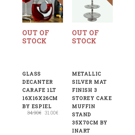
Read
Read
more
more
OUT OF
OUT OF
STOCK
STOCK
GLASS
METALLIC
DECANTER
SILVER MAT
CARAFE 1LT
FINISH 3
16X16X26CM
STOREY CAKE
BY ESPIEL
MUFFIN
34.90
€
31.00
€
STAND
35X70CM BY
INART