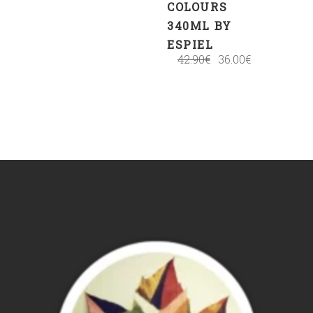
COLOURS
340ML BY
ESPIEL
42.90
€
36.00
€