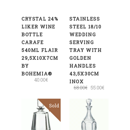
CRYSTAL 24%
STAINLESS
LIKER WINE
STEEL 18/10
BOTTLE
WEDDING
CARAFE
SERVING
540ML FLAIR
TRAY WITH
29,5X10X7CM
GOLDEN
BY
HANDLES
BOHEMIA®
43,5X30CM
40.00
€
INOX
68.00
€
55.00
€
Sold
Sale
ADD
TO
CART