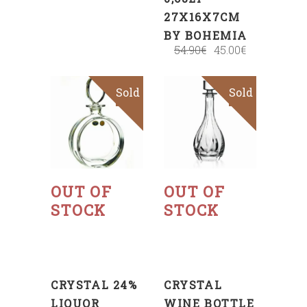
27X16X7CM
BY BOHEMIA
54.90
€
45.00
€
Sold
Sold
Sale
Read
Read
more
more
OUT OF
OUT OF
STOCK
STOCK
CRYSTAL 24%
CRYSTAL
LIQUOR
WINE BOTTLE