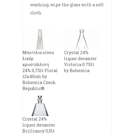
washing, wipe the glass with a soft
cloth.
Μποτίλια οίνου
Crystal 24%
λικέρ
liquor decanter
κρυστάλλινη
Victoria 0.75lt
24% 0,75lt Floral
by Bohemia
12x40cm by
Bohemia Czech
Republic®
Crystal 24%
liquor decanter
Brilliancy 0,5lt