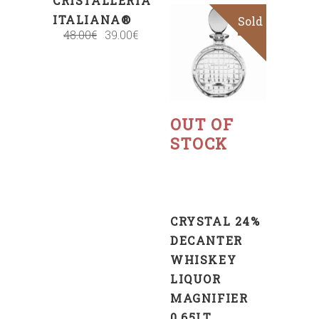
CRISTALLERIA
ITALIANA®
Sold
Sale
48.00
€
39.00
€
Read
more
OUT OF
STOCK
CRYSTAL 24%
DECANTER
WHISKEY
LIQUOR
MAGNIFIER
0,65LT