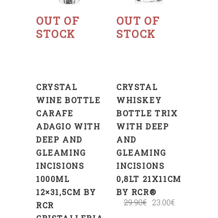
more
more
OUT OF
OUT OF
STOCK
STOCK
CRYSTAL
CRYSTAL
WINE BOTTLE
WHISKEY
CARAFE
BOTTLE TRIX
ADAGIO WITH
WITH DEEP
DEEP AND
AND
GLEAMING
GLEAMING
INCISIONS
INCISIONS
1000ML
0,8LT 21X11CM
12×31,5CM BY
BY RCR®
29.90
€
23.00
€
RCR