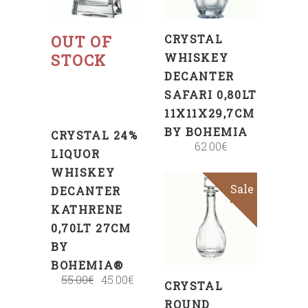
Read
more
OUT OF
CRYSTAL
STOCK
WHISKEY
DECANTER
SAFARI 0,80LT
11X11X29,7CM
BY BOHEMIA
CRYSTAL 24%
62.00
€
LIQUOR
WHISKEY
Sale
DECANTER
ADD
KATHRENE
TO
0,70LT 27CM
CART
BY
BOHEMIA®
55.00
€
45.00
€
CRYSTAL
ROUND