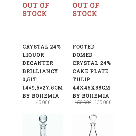
OUT OF
OUT OF
STOCK
STOCK
CRYSTAL 24%
FOOTED
LIQUOR
DOMED
DECANTER
CRYSTAL 24%
BRILLIANCY
CAKE PLATE
0,5LT
TULIP
14×9,5×27.5CM
44X46X38CM
BY BOHEMIA
BY BOHEMIA
45.00
€
150.90
€
135.00
€
ADD
ADD
TO
TO