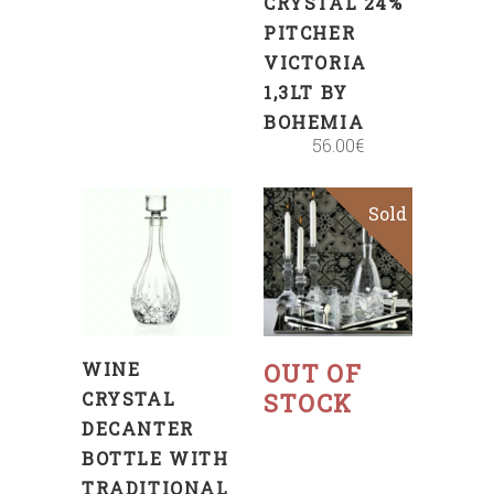
CRYSTAL 24%
PITCHER
VICTORIA
1,3LT BY
BOHEMIA
56.00
€
Sold
Sale
ADD
TO
CART
Read
more
WINE
OUT OF
CRYSTAL
STOCK
DECANTER
BOTTLE WITH
TRADITIONAL