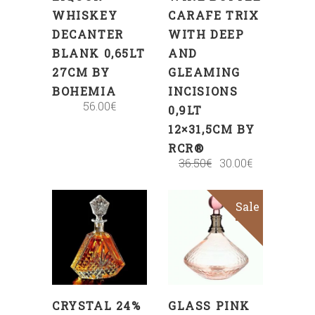
WHISKEY
CARAFE TRIX
DECANTER
WITH DEEP
BLANK 0,65LT
AND
27CM BY
GLEAMING
BOHEMIA
INCISIONS
56.00
€
0,9LT
12×31,5CM BY
RCR®
36.50
€
30.00
€
Sale
ADD
ADD
TO
TO
CART
CART
CRYSTAL 24%
GLASS PINK