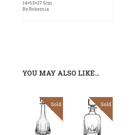
14×9,5×27.5cm
By Bohemia
YOU MAY ALSO LIKE…
Sold
Sale
Sold
Sale
Read
Read