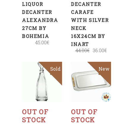
LIQUOR
DECANTER
DECANTER
CARAFE
ALEXANDRA
WITH SILVER
27CM BY
NECK
BOHEMIA
16X24CM BY
45.00
€
INART
44.00
€
36.00
€
Sold
New
Sold
Sale
Read
Read
more
more
OUT OF
OUT OF
STOCK
STOCK