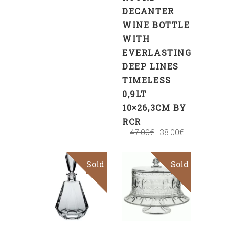
DECANTER
WINE BOTTLE
WITH
EVERLASTING
DEEP LINES
TIMELESS
0,9LT
10×26,3CM BY
RCR
47.00
€
38.00
€
Sold
Sold
Sale
Read
Read
more
more