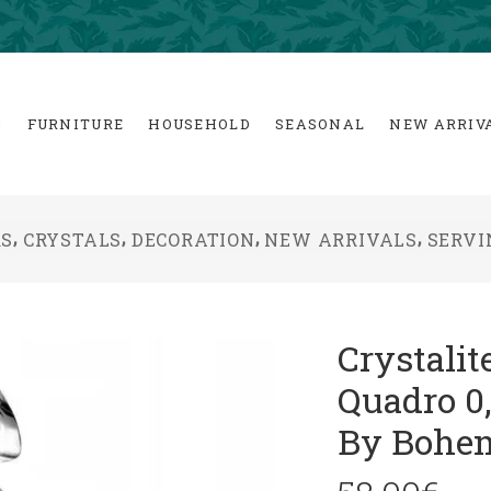
G
FURNITURE
HOUSEHOLD
SEASONAL
NEW ARRIV
,
,
,
,
RS
CRYSTALS
DECORATION
NEW ARRIVALS
SERVI
Crystali
Quadro 0,
By Bohe