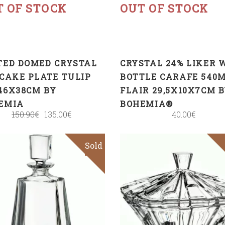
T OF STOCK
OUT OF STOCK
TED DOMED CRYSTAL
CRYSTAL 24% LIKER 
 CAKE PLATE TULIP
BOTTLE CARAFE 540
46X38CM BY
FLAIR 29,5X10X7CM 
EMIA
BOHEMIA®
150.90
€
135.00
€
40.00
€
Sold
Sale