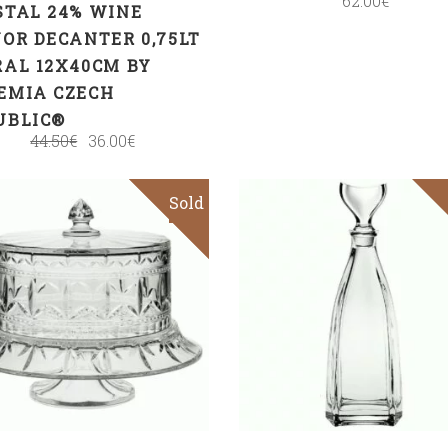
62.00
€
STAL 24% WINE
UOR DECANTER 0,75LT
RAL 12X40CM BY
EMIA CZECH
UBLIC®
44.50
€
36.00
€
Sold
Sale
Read more
Read more