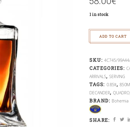
58.00
€
1 in stock
ADD TO CART
SKU:
4C745/99A44
CATEGORIES:
C
,
ARRIVALS
SERVING
TAGS:
,
0.85lt
850M
,
DECANDER
QUADRO
BRAND:
Bohemia 
SHARE: