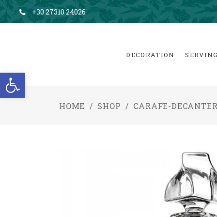
+30 27310 24026
DECORATION
SERVIN
Open toolbar
HOME
/
SHOP
/
CARAFE-DECANTE