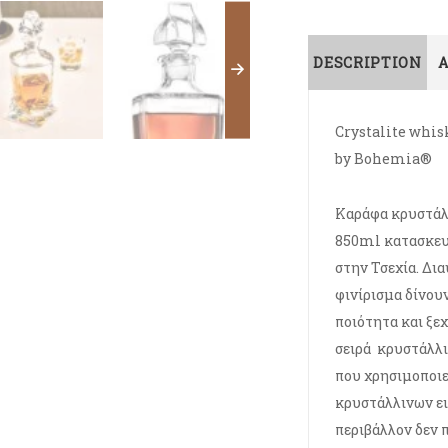
DESCRIPTION
Crystalite whis
by Bohemia®
Καράφα κρυστάλ
850ml κατασκευ
στην Τσεχία. Δι
φινίρισμα δίνου
ποιότητα και ξε
σειρά κρυστάλλ
που χρησιμοποιε
κρυστάλλινων ει
περιβάλλον δεν 