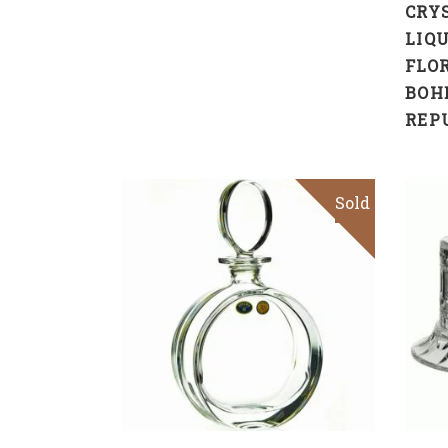
CRY
LIQ
FLO
BOH
REP
Sold
Read more