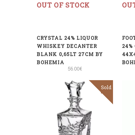
OUT OF STOCK
OU
CRYSTAL 24% LIQUOR
FOO
WHISKEY DECANTER
24%
BLANK 0,65LT 27CM BY
44X
BOHEMIA
BOH
56.00
€
Sold
Sale