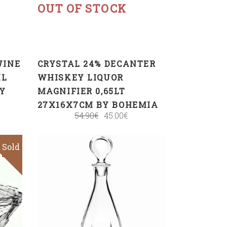
OUT OF STOCK
WINE
CRYSTAL 24% DECANTER
ML
WHISKEY LIQUOR
BY
MAGNIFIER 0,65LT
27X16X7CM BY BOHEMIA
54.90
€
45.00
€
Sold
Sale
ADD TO CART