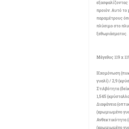
εξασφαλίζοντας 
προιόν. Αυτό το
παραμέτρους όπω
πλύσιμο στο πλυ
ξεθωριάσματος.
Μέγεθος 119 x 1
Ηχομόνωση (πυκ
γυαλί) / 2,9 (κρύ
Στιλβότητα (δείκ
1,545 (κρύσταλλο
Διαφάνεια (οπτι
(χρωμιωμένο γυα
Ανθεκτικότητα (
(χρωμιωμένο γυα