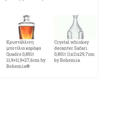
Κρυστάλλινη
Crystal whiskey
μποτίλια καράφα
decanter Safari
Quadro 0,85lt
0,80lt 11x11x29,7cm
11,9×11,9×27,6cm by
by Bohemia
Bohemia®