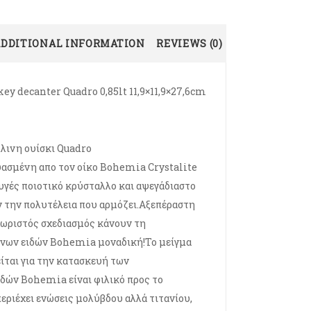
ADDITIONAL INFORMATION
REVIEWS (0)
key decanter Quadro 0,85lt 11,9×11,9×27,6cm
λινη ουίσκι Quadro
ασμένη απο τον οίκο Bohemia Crystalite
αυγές ποιοτικό κρύσταλλο και αψεγάδιαστο
ν την πολυτέλεια που αρμόζει.Αξεπέραστη
χωριστός σχεδιασμός κάνουν τη
ινων ειδών Bohemia μοναδική!Το μείγμα
ίται για την κατασκευή των
δών Bohemia είναι φιλικό προς το
περιέχει ενώσεις μολύβδου αλλά τιτανίου,