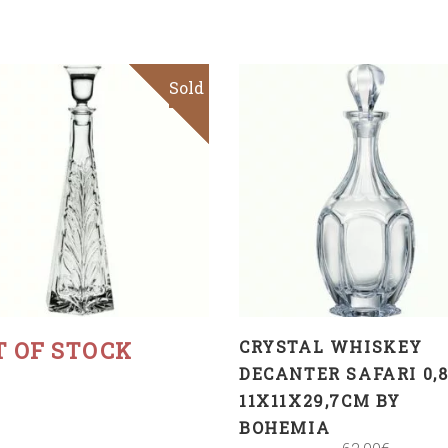
Sold
Sale
ADD TO CART
Read more
T OF STOCK
CRYSTAL WHISKEY
DECANTER SAFARI 0,
11X11X29,7CM BY
BOHEMIA