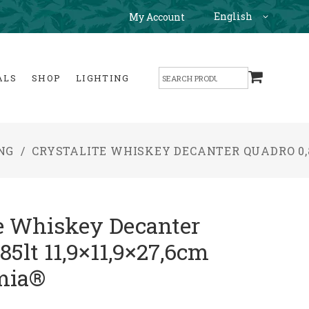
English
My Account
Search
ALS
SHOP
LIGHTING
for:
NG
/
CRYSTALITE WHISKEY DECANTER QUADRO 0,85
te Whiskey Decanter
85lt 11,9×11,9×27,6cm
mia®