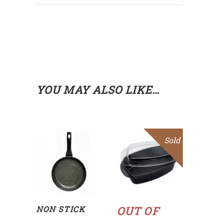
YOU MAY ALSO LIKE…
Sold
Sale
SELECT
OPTIONS
Read
more
NON STICK
OUT OF