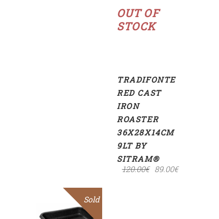
more
OUT OF
STOCK
TRADIFONTE
RED CAST
IRON
ROASTER
36X28X14CM
9LT BY
SITRAM®
120.00
€
89.00
€
Sold
Sale