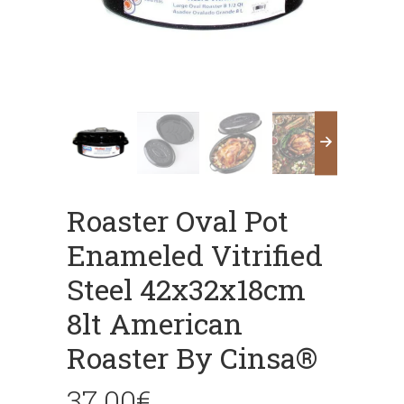
Roaster Oval Pot
Enameled Vitrified
Steel 42x32x18cm
8lt American
Roaster By Cinsa®
37.00
€