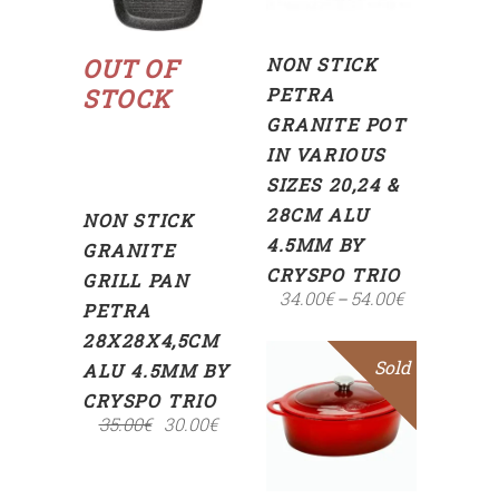
Read
more
OUT OF
NON STICK
STOCK
PETRA
GRANITE POT
IN VARIOUS
SIZES 20,24 &
28CM ALU
NON STICK
4.5MM BY
GRANITE
CRYSPO TRIO
GRILL PAN
34.00
€
54.00
€
–
PETRA
28X28X4,5CM
Sold
Sale
ALU 4.5MM BY
CRYSPO TRIO
35.00
€
30.00
€
Read