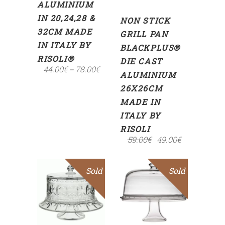
ALUMINIUM
IN 20,24,28 &
NON STICK
32CM MADE
GRILL PAN
IN ITALY BY
BLACKPLUS®
RISOLI®
DIE CAST
44.00
€
78.00
€
–
ALUMINIUM
26X26CM
MADE IN
ITALY BY
RISOLI
59.00
€
49.00
€
Sold
Sale
Sold
Sale
Read
Read