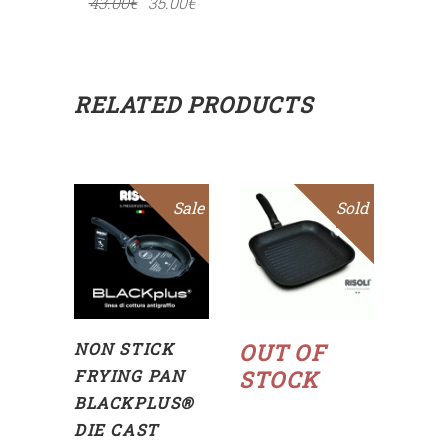
43.00
€
35.00
€
RELATED PRODUCTS
Sale
Sold
Sale
SELECT
OPTIONS
Read
more
NON STICK
OUT OF
FRYING PAN
STOCK
BLACKPLUS®
DIE CAST