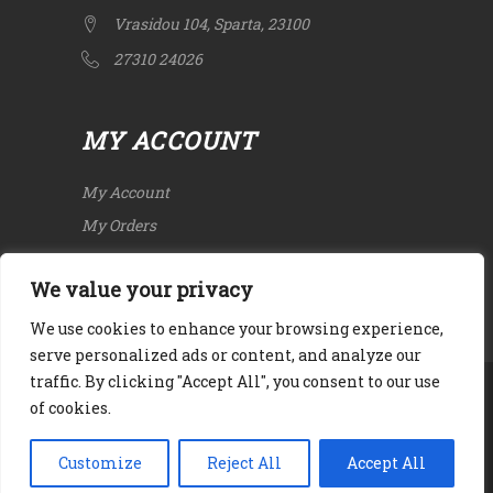
Vrasidou 104, Sparta, 23100
27310 24026
MY ACCOUNT
My Account
My Orders
We value your privacy
We use cookies to enhance your browsing experience,
serve personalized ads or content, and analyze our
traffic. By clicking "Accept All", you consent to our use
Copyright © 2020. All rights Reserved.
Terms
of cookies.
and Conditions
|
Privacy Policy
|
Cookies
Customize
Reject All
Accept All
Web Design & Development by
24LC.gr