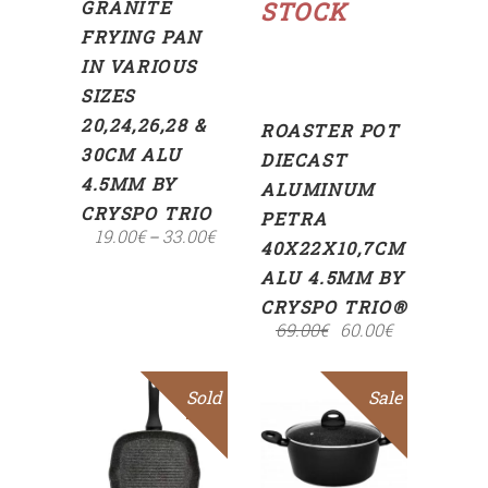
GRANITE
STOCK
FRYING PAN
IN VARIOUS
SIZES
20,24,26,28 &
ROASTER POT
30CM ALU
DIECAST
4.5MM BY
ALUMINUM
CRYSPO TRIO
PETRA
19.00
€
33.00
€
–
40X22X10,7CM
ALU 4.5MM BY
CRYSPO TRIO®
69.00
€
60.00
€
Sold
Sale
Sale
SELECT
OPTIONS