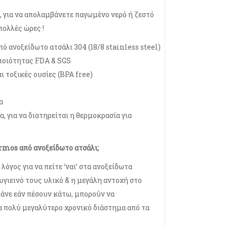
 για να απολαμβάνετε παγωμένο νερό ή ζεστό
πολλές ώρες !
ό ανοξείδωτο ατσάλι 304 (18/8 stainless steel)
 ποιότητας FDA & SGS
ι τοξικές ουσίες (BPA free)
α
, για να διατηρείται η θερμοκρασία για
ermos από ανοξείδωτο ατσάλι;
λόγος για να πείτε ‘ναι’ στα ανοξείδωτα
 υγιεινό τους υλικό & η μεγάλη αντοχή στο
πάνε εάν πέσουν κάτω, μπορούν να
α πολύ μεγαλύτερο χρονικό διάστημα από τα