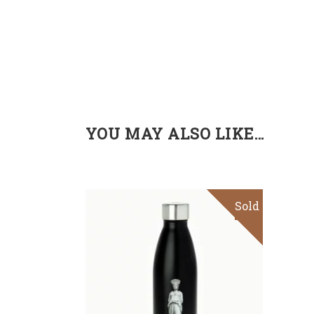
YOU MAY ALSO LIKE…
Sold
Sale