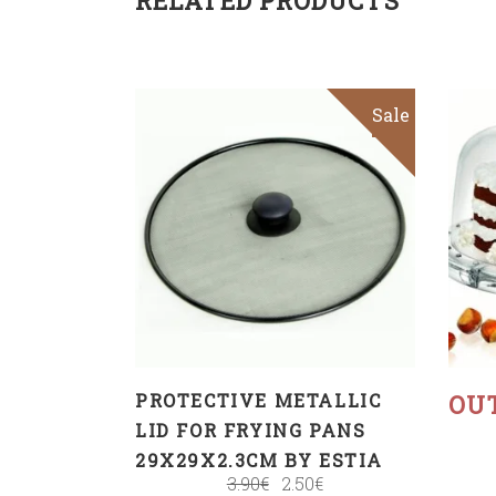
RELATED PRODUCTS
Sale
ADD TO CART
PROTECTIVE METALLIC
OU
LID FOR FRYING PANS
29X29X2.3CM BY ESTIA
3.90
€
2.50
€