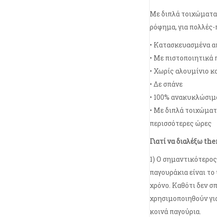
Με διπλά τοιχώματα,
ρόφημα, για πολλές-
• Κατασκευασμένα απ
• Με πιστοποιητικά
• Χωρίς αλουμίνιο κα
• Δε σπάνε
• 100% ανακυκλώσιμ
• Με διπλά τοιχώματα
περισσότερες ώρες
Γιατί να διαλέξω th
1) O σημαντικότερος 
παγουράκια είναι το
χρόνο. Καθότι δεν σ
χρησιμοποιηθούν γι
κοινά παγούρια.