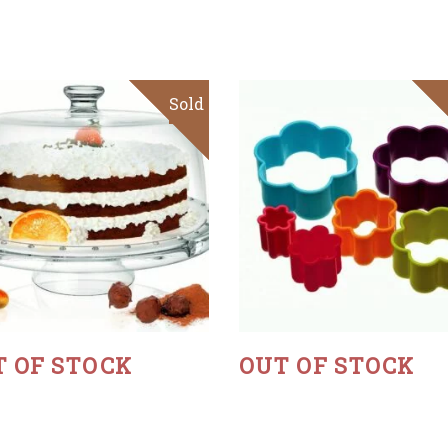
Sold
Sale
Read more
Read more
T OF STOCK
OUT OF STOCK