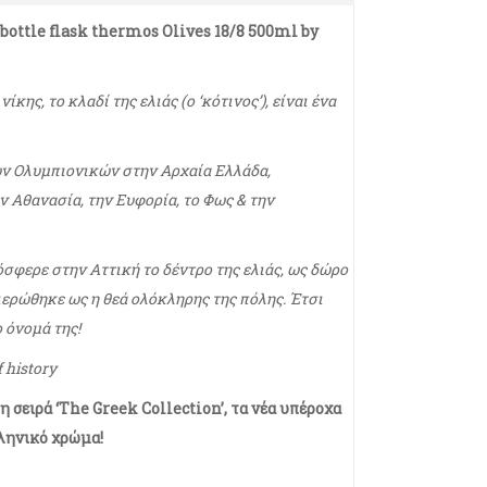
8 bottle flask thermos Olives 18/8 500ml by
ίκης, το κλαδί της ελιάς (ο ‘κότινος’), είναι ένα
ν Ολυμπιονικών στην Αρχαία Ελλάδα,
ν Αθανασία, την Ευφορία, το Φως & την
όσφερε στην Αττική το δέντρο της ελιάς, ως δώρο
ιερώθηκε ως η θεά ολόκληρης της πόλης. Έτσι
ο όνομά της!
f history
η σειρά ‘The Greek Collection’, τα νέα υπέροχα
ληνικό χρώμα!