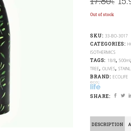
17.80
15.
€
Out of stock
SKU:
33-BO-3017
CATEGORIES:
H
ISOTHERMICS
TAGS:
,
18/8
500ml
,
,
TREE
OLIVES
STAIN
BRAND:
ECOLIFE
SHARE:
DESCRIPTION