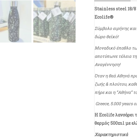
Stainless steel 18/
Ecolife®
Σύμβολο ειρήνης και ν
δώρο θεϊκό!
Μοναδικό έπαθλο τω
αποτύπωνε τέλεια τη
Αναγέννηση!
Όταν η θεά Αθηνά πρ
ζωής & πλούτου, καθ
πήρε και η ‘’Αθήνα’’ τ
Greece, 5.000 years o
H Ecolife λανσάρει τ
θερμός 500ml με ελ
Xαρακτηριστικά