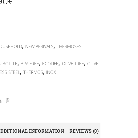
90
€
,
,
OUSEHOLD
NEW ARRIVALS
THERMOSES-
,
,
,
,
,
BOTTLE
BPA FREE
ECOLIFE
OLIVE TREE
OLIVE
,
,
LESS STEEL
THERMOS
ΙΝΟΧ
ADDITIONAL INFORMATION
REVIEWS (0)