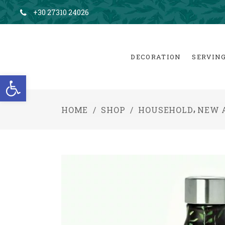
+30 27310 24026
DECORATION
SERVIN
Open toolbar
,
HOME
/
SHOP
/
HOUSEHOLD
NEW 