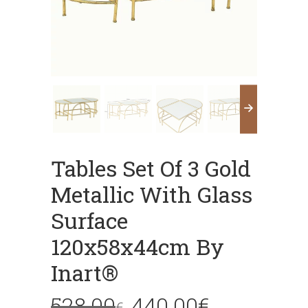
Tables Set Of 3 Gold
Metallic With Glass
Surface
120x58x44cm By
Inart®
528.00
440.00
€
€