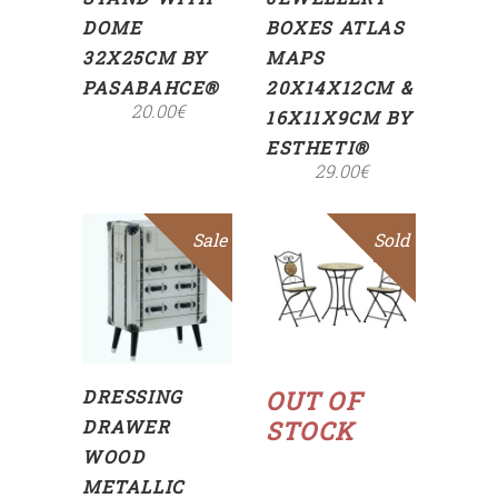
DOME
BOXES ATLAS
32X25CM BY
MAPS
PASABAHCE®
20X14X12CM &
20.00
€
16X11X9CM BY
ESTHETI®
29.00
€
Sale
Sold
Sale
ADD
TO
CART
Read
more
DRESSING
OUT OF
DRAWER
STOCK
WOOD
METALLIC