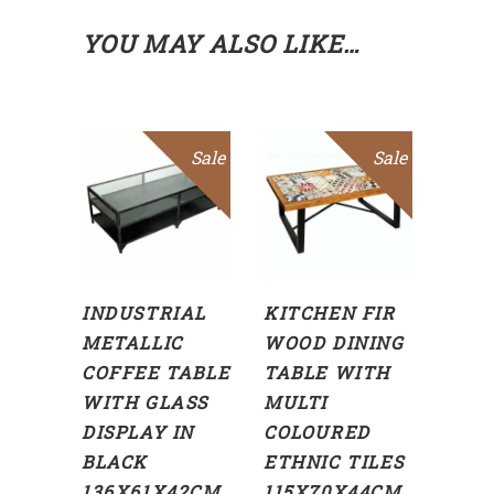
YOU MAY ALSO LIKE…
Sale
Sale
ADD
ADD
TO
TO
CART
CART
INDUSTRIAL
KITCHEN FIR
METALLIC
WOOD DINING
COFFEE TABLE
TABLE WITH
WITH GLASS
MULTI
DISPLAY IN
COLOURED
BLACK
ETHNIC TILES
136X61X42CM
115X70X44CM