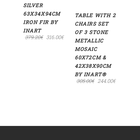
SILVER
63X34X94CM
TABLE WITH 2
IRON FIR BY
CHAIRS SET
INART
OF 3 STONE
379.20
€
316.00
€
METALLIC
MOSAIC
60Χ72CM &
42Χ38Χ90CM
BY INART®
305.00
€
244.00
€