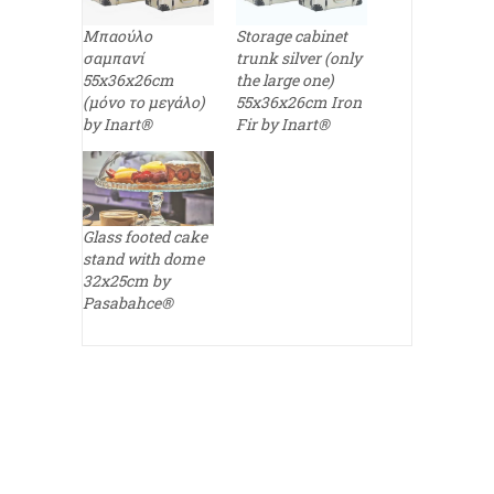
Μπαούλο
Storage cabinet
σαμπανί
trunk silver (only
55x36x26cm
the large one)
(μόνο το μεγάλο)
55x36x26cm Iron
by Inart®
Fir by Inart®
Glass footed cake
stand with dome
32x25cm by
Pasabahce®