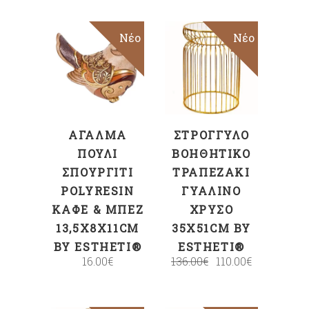
Νέο
Sale
Νέο
ΠΡΟΣΘΉΚΗ
ΠΡΟΣΘΉΚΗ
ΣΤΟ ΚΑΛΆΘΙ
ΣΤΟ ΚΑΛΆΘΙ
ΑΓΑΛΜΑ
ΣΤΡΟΓΓΥΛΌ
ΠΟΥΛΊ
ΒΟΗΘΗΤΙΚΌ
ΣΠΟΥΡΓΊΤΙ
ΤΡΑΠΕΖΆΚΙ
POLYRESIN
ΓΥΆΛΙΝΟ
ΚΑΦΈ & ΜΠΕΖ
ΧΡΥΣΌ
13,5X8X11CM
35X51CM BY
BY ESTHETI®
ESTHETI®
16.00
€
136.00
€
110.00
€