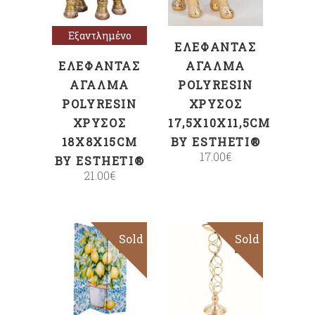
Εξαντλημένο
ΕΛΈΦΑΝΤΑΣ
ΕΛΈΦΑΝΤΑΣ
ΆΓΑΛΜΑ
ΆΓΑΛΜΑ
POLYRESIN
POLYRESIN
ΧΡΥΣΌΣ
ΧΡΥΣΌΣ
17,5X10X11,5CM
18X8X15CM
BY ESTHETI®
17.00
€
BY ESTHETI®
21.00
€
Sold
Sold
Διαβάστε
Διαβάστε
περισσότερα
περισσότερα