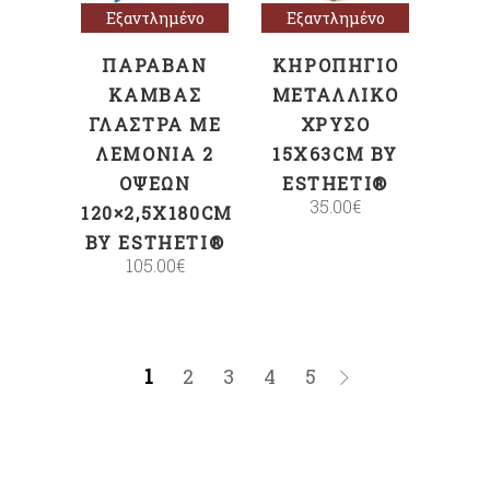
Εξαντλημένο
Εξαντλημένο
ΠΑΡΑΒΆΝ
ΚΗΡΟΠΉΓΙΟ
ΚΑΜΒΆΣ
ΜΕΤΑΛΛΙΚΌ
ΓΛΆΣΤΡΑ ΜΕ
ΧΡΥΣΌ
ΛΕΜΌΝΙΑ 2
15X63CM BY
ΌΨΕΩΝ
ESTHETI®
35.00
€
120×2,5X180CM
BY ESTHETI®
105.00
€
1
2
3
4
5