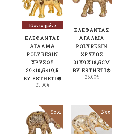
Διαβάστε
ΣΤΟ ΚΑΛΆΘΙ
περισσότερα
Εξαντλημένο
ΕΛΈΦΑΝΤΑΣ
ΕΛΈΦΑΝΤΑΣ
ΆΓΑΛΜΑ
ΆΓΑΛΜΑ
POLYRESIN
POLYRESIN
ΧΡΥΣΌΣ
ΧΡΥΣΌΣ
21X9X18,5CM
29×10,5×19,5
BY ESTHETI®
26.00
€
BY ESTHETI®
21.00
€
Sold
Sold
Νέο
Διαβάστε
Διαβάστε
περισσότερα
περισσότερα