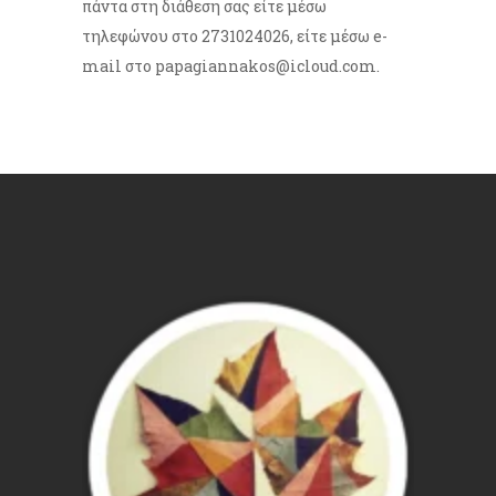
πάντα στη διάθεση σας είτε μέσω
τηλεφώνου στο 2731024026, είτε μέσω e-
mail στο
papagiannakos@icloud.com
.