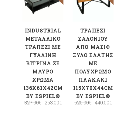
ΣΤΟ ΚΑΛΆΘΙ
ΣΤΟ ΚΑΛΆΘΙ
INDUSTRIAL
ΤΡΑΠΈΖΙ
ΜΕΤΑΛΛΙΚΌ
ΣΑΛΟΝΙΟΎ
ΤΡΑΠΈΖΙ ΜΕ
ΑΠΌ ΜΑΣΊΦ
ΓΥΆΛΙΝΗ
ΞΎΛΟ ΕΛΆΤΗΣ
ΒΙΤΡΊΝΑ ΣΕ
ΜΕ
ΜΑΎΡΟ
ΠΟΛΎΧΡΩΜΟ
ΧΡΏΜΑ
ΠΛΑΚΆΚΙ
136X61X42CM
115X70X44CM
BY ESPIEL®
BY ESPIEL®
327.00
€
263.00
€
520.00
€
440.00
€