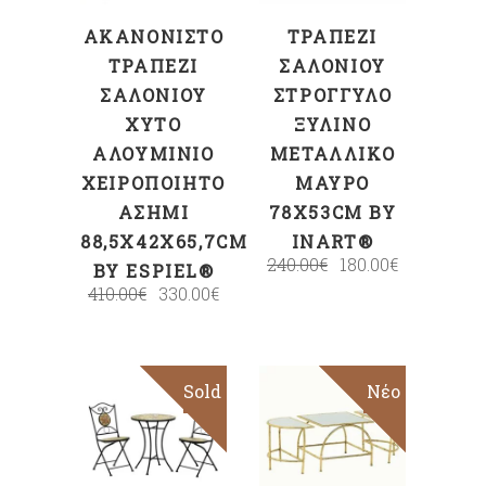
ΑΚΑΝΌΝΙΣΤΟ
ΤΡΑΠΈΖΙ
ΤΡΑΠΈΖΙ
ΣΑΛΟΝΙΟΎ
ΣΑΛΟΝΙΟΎ
ΣΤΡΌΓΓΥΛΟ
ΧΥΤΌ
ΞΎΛΙΝΟ
ΑΛΟΥΜΊΝΙΟ
ΜΕΤΑΛΛΙΚΌ
ΧΕΙΡΟΠΟΊΗΤΟ
ΜΑΎΡΟ
ΑΣΗΜΊ
78X53CM BY
88,5X42X65,7CM
INART®
240.00
€
180.00
€
BY ESPIEL®
410.00
€
330.00
€
Sold
Sale
Sale
Νέο
ΠΡΟΣΘΉΚΗ
Διαβάστε
ΣΤΟ ΚΑΛΆΘΙ
περισσότερα