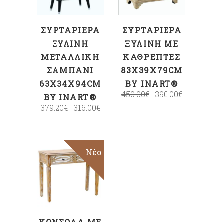
ΣΥΡΤΑΡΙΈΡΑ
ΣΥΡΤΑΡΙΈΡΑ
ΞΎΛΙΝΗ
ΞΎΛΙΝΗ ΜΕ
ΜΕΤΑΛΛΙΚΉ
ΚΑΘΡΈΠΤΕΣ
ΣΑΜΠΑΝΊ
83X39X79CM
63X34X94CM
BY INART®
450.00
€
390.00
€
BY INART®
379.20
€
316.00
€
Sale
Νέο
ΠΡΟΣΘΉΚΗ
ΣΤΟ ΚΑΛΆΘΙ
ΚΟΝΣΌΛΑ ΜΕ