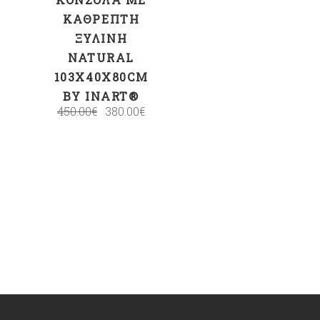
ΚΑΘΡΈΠΤΗ
ΞΎΛΙΝΗ
NATURAL
103X40X80CM
BY INART®
450.00
€
380.00
€