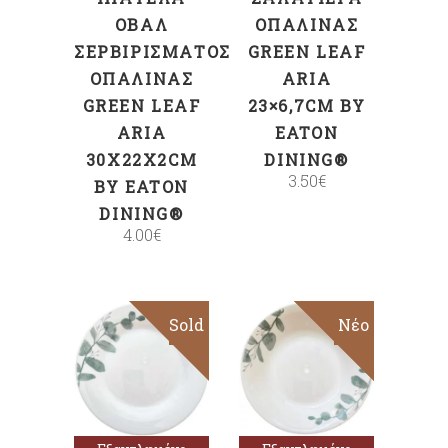
ΟΒΆΛ
ΟΠΑΛΊΝΑΣ
ΣΕΡΒΙΡΊΣΜΑΤΟΣ
GREEN LEAF
ΟΠΑΛΊΝΑΣ
ARIA
GREEN LEAF
23×6,7CM BY
ARIA
EATON
30X22X2CM
DINING®
3.50
€
BY EATON
DINING®
4.00
€
Sold
Sold
Νέο
Διαβάστε
Διαβάστε
περισσότερα
περισσότερα