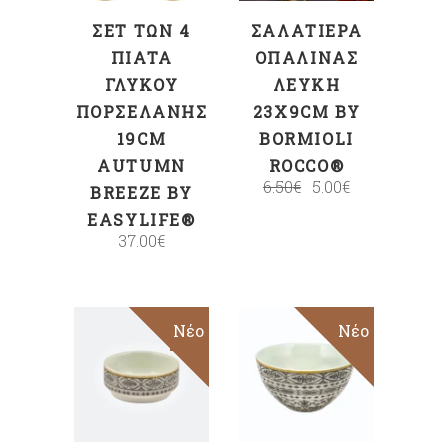
ΣΕΤ ΤΩΝ 4
ΣΑΛΑΤΙΈΡΑ
ΠΙΆΤΑ
ΟΠΑΛΊΝΑΣ
ΓΛΥΚΟΎ
ΛΕΥΚΉ
ΠΟΡΣΕΛΆΝΗΣ
23X9CM BY
19CM
BORMIOLI
AUTUMN
ROCCO®
6.50
€
5.00
€
BREEZE BY
EASYLIFE®
37.00
€
Sale
Νέο
Νέο
ΠΡΟΣΘΉΚΗ
ΠΡΟΣΘΉΚΗ
ΣΤΟ ΚΑΛΆΘΙ
ΣΤΟ ΚΑΛΆΘΙ