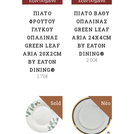
Εξαντλημένο
Εξαντλημένο
ΠΙΆΤΟ
ΠΙΆΤΟ ΒΑΘΎ
ΦΡΟΎΤΟΥ
ΟΠΑΛΊΝΑΣ
ΓΛΥΚΟΎ
GREEN LEAF
ΟΠΑΛΊΝΑΣ
ARIA 24X4CM
GREEN LEAF
BY EATON
ARIA 20X2CM
DINING®
2.00
€
BY EATON
DINING®
1.70
€
Sold
Sale
Νέο
ΠΡΟΣΘΉΚΗ
Διαβάστε
ΣΤΟ ΚΑΛΆΘΙ
περισσότερα