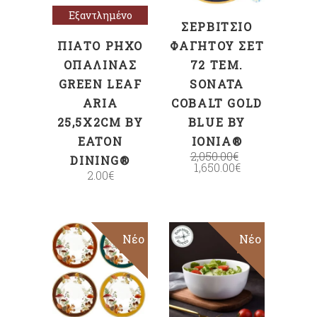
Εξαντλημένο
ΣΕΡΒΊΤΣΙΟ
ΠΙΆΤΟ ΡΗΧΌ
ΦΑΓΗΤΟΎ ΣΕΤ
ΟΠΑΛΊΝΑΣ
72 ΤΕΜ.
GREEN LEAF
SONATA
ARIA
COBALT GOLD
25,5X2CM BY
BLUE BY
EATON
IONIA®
2,050.00
€
DINING®
1,650.00
€
2.00
€
Sold
Νέο
Sale
Νέο
Διαβάστε
ΠΡΟΣΘΉΚΗ
περισσότερα
ΣΤΟ ΚΑΛΆΘΙ