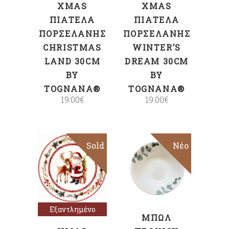
XMAS
XMAS
ΠΙΑΤΈΛΑ
ΠΙΑΤΈΛΑ
ΠΟΡΣΕΛΆΝΗΣ
ΠΟΡΣΕΛΆΝΗΣ
CHRISTMAS
WINTER’S
LAND 30CM
DREAM 30CM
BY
BY
TOGNANA®
TOGNANA®
19.00
€
19.00
€
Sold
Νέο
ΠΡΟΣΘΉΚΗ
Διαβάστε
ΣΤΟ ΚΑΛΆΘΙ
περισσότερα
Εξαντλημένο
ΜΠΏΛ