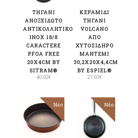
ΤΗΓΆΝΙ
ΚΕΡΑΜΙΔΊ
ΑΝΟΞΕΊΔΩΤΟ
ΤΗΓΆΝΙ
ΑΝΤΙΚΟΛΛΗΤΙΚΌ
VOLCANO
INOX 18/8
ΑΠΌ
CARACTERE
ΧΥΤΟΣΊΔΗΡΟ
PFOA FREE
ΜΑΝΤΈΜΙ
20X4CM BY
30,2X20X4,4CM
SITRAM®
BY ESPIEL®
40.00
€
27.00
€
Νέο
Sale
Νέο
ΠΡΟΣΘΉΚΗ
ΠΡΟΣΘΉΚΗ
ΣΤΟ ΚΑΛΆΘΙ
ΣΤΟ ΚΑΛΆΘΙ