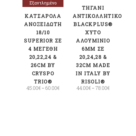
Εξαντλημένο
ΤΗΓΆΝΙ
ΚΑΤΣΑΡΌΛΑ
ΑΝΤΙΚΟΛΛΗΤΙΚΌ
ΑΝΟΞΕΊΔΩΤΗ
BLACKPLUS®
18/10
ΧΥΤΌ
SUPERIOR ΣΕ
ΑΛΟΥΜΊΝΙΟ
4 ΜΕΓΈΘΗ
6MM ΣΕ
20,22,24 &
20,24,28 &
26CM BY
32CM MADE
CRYSPO
IN ITALY BY
TRIO®
RISOLI®
45.00
€
60.00
€
44.00
€
78.00
€
–
–