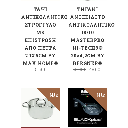
ΤΑΨΊ
ΤΗΓΆΝΙ
ΑΝΤΙΚΟΛΛΗΤΙΚΌ
ΑΝΟΞΕΊΔΩΤΟ
ΣΤΡΟΓΓΥΛΌ
ΑΝΤΙΚΟΛΛΗΤΙΚΌ
ΜΕ
18/10
ΕΠΊΣΤΡΩΣΗ
MASTERPRO
ΑΠΌ ΠΈΤΡΑ
HI-TECH3®
20X6CM BY
20×4,2CM BY
MAX HOME®
BERGNER®
8.50
€
56.00
€
48.00
€
Sold
Sale
Νέο
Sale
Νέο
ΕΠΙΛΟΓΉ
Επιλογή