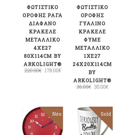
ΦΩΤΙΣΤΙΚΌ
ΦΩΤΙΣΤΙΚΌ
ΟΡΟΦΉΣ ΡΆΓΑ
ΟΡΟΦΉΣ
ΔΙΆΦΑΝΟ
ΓΥΆΛΙΝΟ
ΚΡΑΚΕΛΈ
ΚΡΑΚΕΛΈ
ΜΕΤΑΛΛΙΚΌ
ΦΥΜΈ
4XΕ27
ΜΕΤΑΛΛΙΚΌ
80X114CM BY
1XΕ27
ARKOLIGHT®
24X20X114CM
220.00
€
178.00
€
BY
ARKOLIGHT®
36.00
€
30.00
€
Νέο
Sold
ΠΡΟΣΘΉΚΗ
Διαβάστε
ΣΤΟ ΚΑΛΆΘΙ
περισσότερα