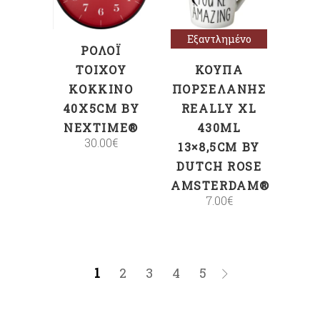
Εξαντλημένο
ΡΟΛΌΙ
ΤΟΊΧΟΥ
ΚΟΎΠΑ
ΚΌΚΚΙΝΟ
ΠΟΡΣΕΛΆΝΗΣ
40X5CM BY
REALLY XL
NEXTIME®
430ML
30.00
€
13×8,5CM BY
DUTCH ROSE
AMSTERDAM®
7.00
€
1
2
3
4
5