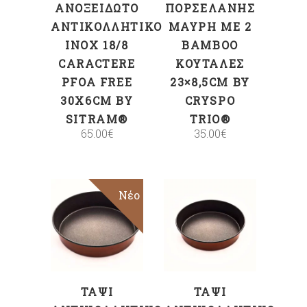
ΑΝΟΞΕΊΔΩΤΟ
ΠΟΡΣΕΛΆΝΗΣ
ΑΝΤΙΚΟΛΛΗΤΙΚΌ
ΜΑΎΡΗ ΜΕ 2
INOX 18/8
BAMBOO
CARACTERE
ΚΟΥΤΆΛΕΣ
PFOA FREE
23×8,5CM BY
30X6CM BY
CRYSPO
SITRAM®
TRIO®
65.00
€
35.00
€
Νέο
ΠΡΟΣΘΉΚΗ
ΠΡΟΣΘΉΚΗ
ΣΤΟ ΚΑΛΆΘΙ
ΣΤΟ ΚΑΛΆΘΙ
ΤΑΨΊ
ΤΑΨΊ