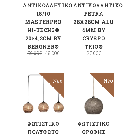
ΑΝΤΙΚΟΛΛΗΤΙΚΌ
ΑΝΤΙΚΟΛΛΗΤΙΚΌ
18/10
PETRA
MASTERPRO
28X28CM ALU
HI-TECH3®
4MM BY
20×4,2CM BY
CRYSPO
BERGNER®
TRIO®
56.00
€
48.00
€
27.00
€
Sale
Νέο
Sale
Νέο
ΠΡΟΣΘΉΚΗ
ΠΡΟΣΘΉΚΗ
ΣΤΟ ΚΑΛΆΘΙ
ΣΤΟ ΚΑΛΆΘΙ
ΦΩΤΙΣΤΙΚΌ
ΦΩΤΙΣΤΙΚΌ
ΠΟΛΎΦΩΤΟ
ΟΡΟΦΉΣ