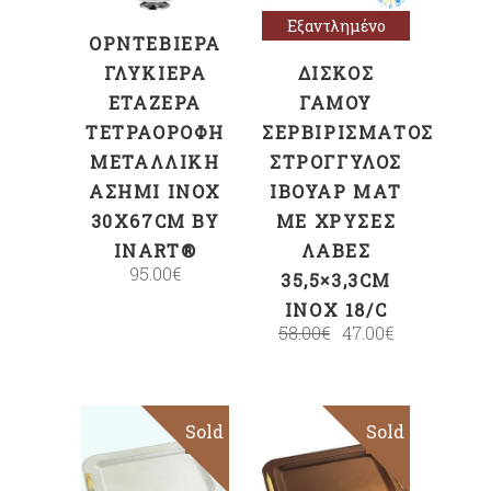
Εξαντλημένο
ΟΡΝΤΕΒΙΈΡΑ
ΓΛΥΚΙΈΡΑ
ΔΊΣΚΟΣ
ΕΤΑΖΈΡΑ
ΓΆΜΟΥ
ΤΕΤΡΑΌΡΟΦΗ
ΣΕΡΒΙΡΊΣΜΑΤΟΣ
ΜΕΤΑΛΛΙΚΉ
ΣΤΡΟΓΓΥΛΌΣ
ΑΣΗΜΊ INOX
ΙΒΟΥΆΡ ΜΑΤ
30X67CM BY
ΜΕ ΧΡΥΣΈΣ
INART®
ΛΑΒΈΣ
95.00
€
35,5×3,3CM
INOX 18/C
58.00
€
47.00
€
Sold
Sale
Sold
Διαβάστε
Διαβάστε