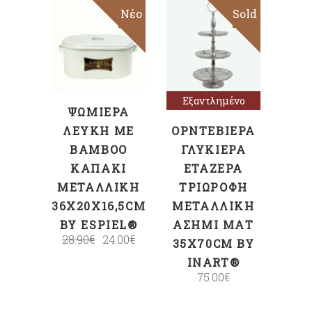
Sale
Νέο
Sold
ΠΡΟΣΘΉΚΗ
Διαβάστε
ΣΤΟ ΚΑΛΆΘΙ
περισσότερα
Εξαντλημένο
ΨΩΜΙΈΡΑ
ΛΕΥΚΉ ΜΕ
ΟΡΝΤΕΒΙΈΡΑ
BAMBOO
ΓΛΥΚΙΈΡΑ
ΚΑΠΆΚΙ
ΕΤΑΖΈΡΑ
ΜΕΤΑΛΛΙΚΉ
ΤΡΙΏΡΟΦΗ
36X20X16,5CM
ΜΕΤΑΛΛΙΚΉ
BY ESPIEL®
ΑΣΗΜΊ ΜΑΤ
28.90
€
24.00
€
35X70CM BY
INART®
75.00
€