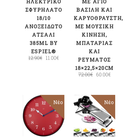
ΗΛΕΚΤΡΙΚΌ
ΜΕ ΆΓΙΟ
ΣΦΥΡΉΛΑΤΟ
ΒΑΣΊΛΗ ΚΑΙ
18/10
ΚΑΡΥΟΘΡΑΎΣΤΗ,
ΑΝΟΞΕΊΔΩΤΟ
ΜΕ ΜΟΥΣΙΚΉ
ΑΤΣΆΛΙ
ΚΊΝΗΣΗ,
385ML BY
ΜΠΑΤΑΡΊΑΣ
ESPIEL®
ΚΑΙ
12.90
€
11.00
€
ΡΕΎΜΑΤΟΣ
18×22,5×20CM
72.00
€
60.00
€
Νέο
Νέο
ΠΡΟΣΘΉΚΗ
ΠΡΟΣΘΉΚΗ
ΣΤΟ ΚΑΛΆΘΙ
ΣΤΟ ΚΑΛΆΘΙ