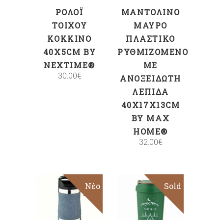
ΡΟΛΌΙ
ΜΑΝΤΟΛΊΝΟ
ΤΟΊΧΟΥ
ΜΑΎΡΟ
ΚΌΚΚΙΝΟ
ΠΛΑΣΤΙΚΌ
40X5CM BY
ΡΥΘΜΙΖΌΜΕΝΟ
NEXTIME®
ΜΕ
30.00
€
ΑΝΟΞΕΊΔΩΤΗ
ΛΕΠΊΔΑ
40X17X13CM
BY MAX
HOME®
32.00
€
Sale
Νέο
Sold
Sale
ΠΡΟΣΘΉΚΗ
Διαβάστε
ΣΤΟ ΚΑΛΆΘΙ