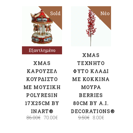
Sold
Sale
Sale
Νέο
ΠΡΟΣΘΉΚΗ
Διαβάστε
ΣΤΟ ΚΑΛΆΘΙ
περισσότερα
Εξαντλημένο
XMAS
XMAS
ΤΕΧΝΗΤΌ
ΚΑΡΟΥΖΈΛ
ΦΥΤΌ ΚΛΑΔΊ
ΚΟΥΡΔΙΣΤΌ
ΜΕ ΚΌΚΚΙΝΑ
ΜΕ ΜΟΥΣΙΚΉ
ΜΟΎΡΑ
POLYRESIN
BERRIES
17X25CM BY
80CM BY A.I.
INART®
DECORATIONS®
86.00
€
70.00
€
9.50
€
8.00
€