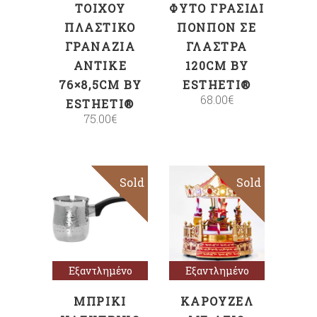
ΤΟΊΧΟΥ
ΦΥΤΌ ΓΡΑΣΊΔΙ
ΠΛΑΣΤΙΚΌ
ΠΟΝΠΟΝ ΣΕ
ΓΡΑΝΆΖΙΑ
ΓΛΆΣΤΡΑ
ΑΝΤΙΚΈ
120CM BY
76×8,5CM BY
ESTHETI®
68.00
€
ESTHETI®
75.00
€
Sold
Sale
Sold
Sale
Διαβάστε
Διαβάστε
περισσότερα
περισσότερα
Εξαντλημένο
Εξαντλημένο
ΜΠΡΊΚΙ
ΚΑΡΟΥΖΈΛ