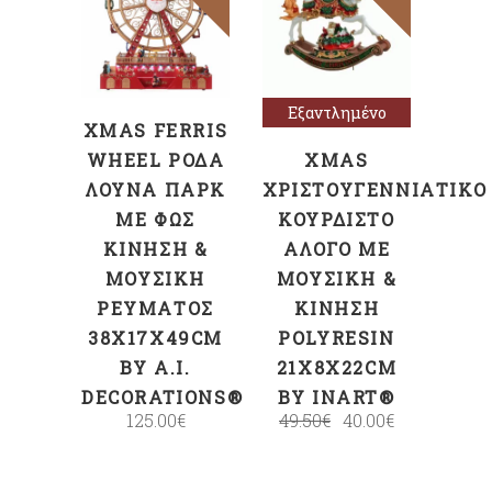
ΠΡΟΣΘΉΚΗ
Διαβάστε
ΣΤΟ ΚΑΛΆΘΙ
περισσότερα
Εξαντλημένο
XMAS FERRIS
WHEEL ΡΌΔΑ
XMAS
ΛΟΎΝΑ ΠΆΡΚ
ΧΡΙΣΤΟΥΓΕΝΝΙΆΤΙΚΟ
ΜΕ ΦΩΣ
ΚΟΥΡΔΙΣΤΌ
ΚΊΝΗΣΗ &
ΆΛΟΓΟ ΜΕ
ΜΟΥΣΙΚΉ
ΜΟΥΣΙΚΉ &
ΡΕΎΜΑΤΟΣ
ΚΊΝΗΣΗ
38X17X49CM
POLYRESIN
BY A.I.
21X8X22CM
DECORATIONS®
BY INART®
125.00
€
49.50
€
40.00
€