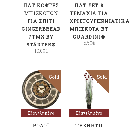
ΠΑΤ ΚΌΦΤΕΣ
ΠΑΤ ΣΕΤ 8
ΜΠΙΣΚΌΤΩΝ
ΤΕΜΆΧΙΑ ΓΙΑ
ΓΙΑ ΣΠΊΤΙ
ΧΡΙΣΤΟΥΓΕΝΝΙΆΤΙΚΑ
GINGERBREAD
ΜΠΙΣΚΌΤΑ BY
7ΤΜΧ BY
GUARDINI®
5.50
€
STÄDTER®
10.00
€
Sold
Sold
Διαβάστε
Διαβάστε
περισσότερα
περισσότερα
Εξαντλημένο
Εξαντλημένο
ΡΟΛΌΙ
ΤΕΧΝΗΤΌ