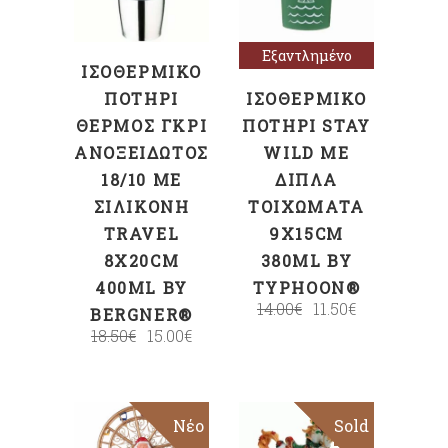
περισσότερα
Εξαντλημένο
ΙΣΟΘΕΡΜΙΚΌ
ΠΟΤΉΡΙ
ΙΣΟΘΕΡΜΙΚΌ
ΘΕΡΜΌΣ ΓΚΡΙ
ΠΟΤΉΡΙ STAY
ΑΝΟΞΕΊΔΩΤΟΣ
WILD ΜΕ
18/10 ΜΕ
ΔΙΠΛΆ
ΣΙΛΙΚΌΝΗ
ΤΟΙΧΏΜΑΤΑ
TRAVEL
9X15CM
8X20CM
380ML BY
400ML BY
TYPHOON®
14.00
€
11.50
€
BERGNER®
18.50
€
15.00
€
Νέο
Sold
Sale