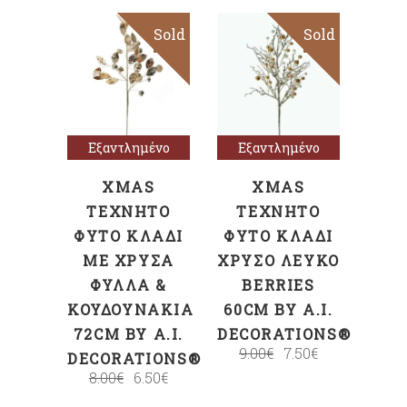
Sold
Sale
Sold
Sale
Διαβάστε
Διαβάστε
περισσότερα
περισσότερα
Εξαντλημένο
Εξαντλημένο
XMAS
XMAS
ΤΕΧΝΗΤΌ
ΤΕΧΝΗΤΌ
ΦΥΤΌ ΚΛΑΔΊ
ΦΥΤΌ ΚΛΑΔΊ
ΜΕ ΧΡΥΣΆ
ΧΡΥΣΌ ΛΕΥΚΌ
ΦΎΛΛΑ &
BERRIES
ΚΟΥΔΟΥΝΆΚΙΑ
60CM BY A.I.
72CM BY A.I.
DECORATIONS®
9.00
€
7.50
€
DECORATIONS®
8.00
€
6.50
€