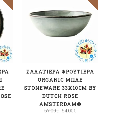
ΠΡΟΣΘΉΚΗ ΣΤΟ
ΚΑΛΆΘΙ
ΈΡΑ
ΣΑΛΑΤΙΈΡΑ ΦΡΟΥΤΙΈΡΑ
Η
ORGANIC ΜΠΛΕ
RE
STONEWARE 33X10CM BY
ROSE
DUTCH ROSE
AMSTERDAM®
67.00
€
54.00
€