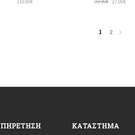
110.00
€
33.90
€
27.00
€
1
2
ΥΠΗΡΈΤΗΣΗ
ΚΑΤΆΣΤΗΜΑ