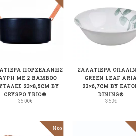
ΠΡΟΣΘΉΚΗ ΣΤΟ
ΠΡΟΣΘΉΚΗ ΣΤΟ
ΚΑΛΆΘΙ
ΚΑΛΆΘΙ
ΑΤΙΈΡΑ ΠΟΡΣΕΛΆΝΗΣ
ΣΑΛΑΤΙΈΡΑ ΟΠΑΛΊ
ΑΎΡΗ ΜΕ 2 BAMBOO
GREEN LEAF ARI
ΥΤΆΛΕΣ 23×8,5CM BY
23×6,7CM BY EATO
CRYSPO TRIO®
DINING®
35.00
€
3.50
€
Sale
Νέο