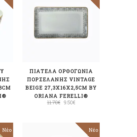
ΠΡΟΣΘΉΚΗ ΣΤΟ
ΚΑΛΆΘΙ
ΟΎ
ΠΙΑΤΈΛΑ ΟΡΘΟΓΏΝΙΑ
ΝΗΣ
ΠΟΡΣΕΛΆΝΗΣ VINTAGE
,8CM
BEIGE 27,3X16X2,5CM BY
I®
ORIANA FERELLI®
11.70
€
9.50
€
Νέο
Sale
Νέο