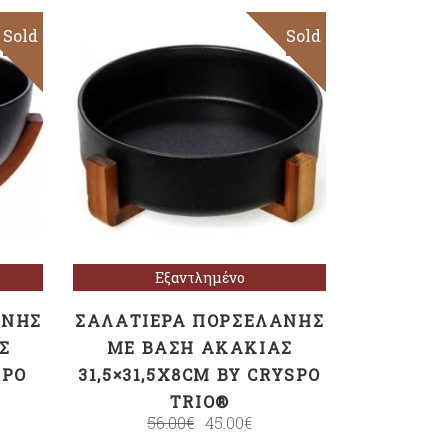
Sold
Sale
Sold
Sale
Διαβάστε
περισσότερα
Εξαντλημένο
ΆΝΗΣ
ΣΑΛΑΤΙΈΡΑ ΠΟΡΣΕΛΆΝΗΣ
Σ
ΜΕ ΒΆΣΗ ΑΚΑΚΊΑΣ
SPO
31,5×31,5X8CM BY CRYSPO
TRIO®
56.00
€
45.00
€