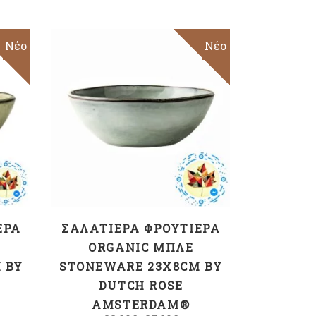
Sale
Νέο
Sale
Νέο
ΠΡΟΣΘΉΚΗ ΣΤΟ
ΚΑΛΆΘΙ
ΈΡΑ
ΣΑΛΑΤΙΈΡΑ ΦΡΟΥΤΙΈΡΑ
ORGANIC ΜΠΛΕ
 BY
STONEWARE 23X8CM BY
DUTCH ROSE
AMSTERDAM®