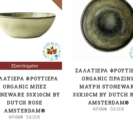
ΠΡΟΣΘΉΚΗ ΣΤΟ
Διαβάστε
ΚΑΛΆΘΙ
περισσότερα
Εξαντλημένο
ΣΑΛΑΤΙΈΡΑ ΦΡΟΥΤΙ
ΛΑΤΙΈΡΑ ΦΡΟΥΤΙΈΡΑ
ORGANIC ΠΡΆΣΙΝ
ORGANIC ΜΠΈΖ
ΜΑΎΡΗ STONEWA
NEWARE 33X10CM BY
33X10CM BY DUTCH 
DUTCH ROSE
AMSTERDAM®
67.00
€
54.00
€
AMSTERDAM®
67.00
€
54.00
€