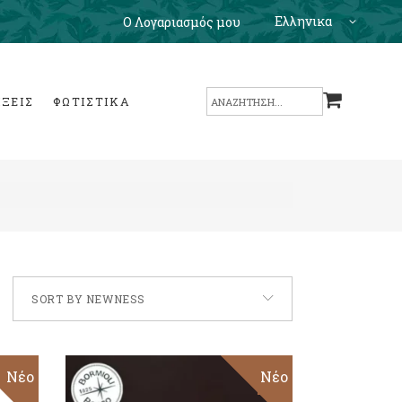
Ελληνικα
Ο Λογαριασμός μου
Search
ΙΞΕΙΣ
ΦΩΤΙΣΤΙΚΑ
for:
SORT BY NEWNESS
Νέο
Sale
Νέο