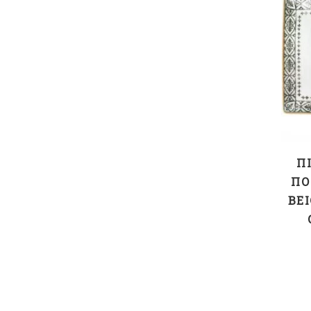
Π
ΠΟ
BEI