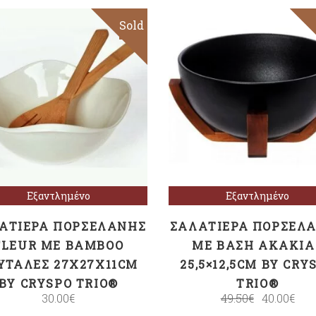
Sold
Διαβάστε
Διαβάστε
περισσότερα
περισσότερα
Εξαντλημένο
Εξαντλημένο
ΑΤΙΈΡΑ ΠΟΡΣΕΛΆΝΗΣ
ΣΑΛΑΤΙΈΡΑ ΠΟΡΣΕΛ
FLEUR ΜΕ BAMBOO
ΜΕ ΒΆΣΗ ΑΚΑΚΊΑ
ΥΤΆΛΕΣ 27X27X11CM
25,5×12,5CM BY CRY
BY CRYSPO TRIO®
TRIO®
30.00
€
49.50
€
40.00
€