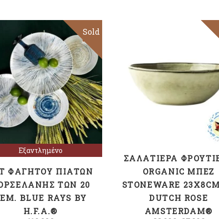
Sold
ΠΡΟΣΘΉΚΗ ΣΤΟ
Διαβάστε
ΚΑΛΆΘΙ
περισσότερα
Εξαντλημένο
ΣΑΛΑΤΙΈΡΑ ΦΡΟΥΤΙ
Τ ΦΑΓΗΤΟΎ ΠΙΆΤΩΝ
ORGANIC ΜΠΈΖ
ΟΡΣΕΛΆΝΗΣ ΤΩΝ 20
STONEWARE 23X8CM
ΕΜ. BLUE RAYS BY
DUTCH ROSE
H.F.A.®
AMSTERDAM®