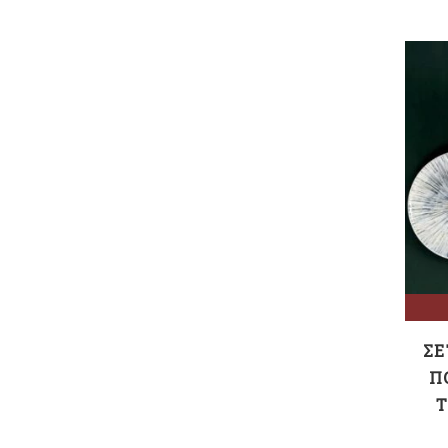
ΣΕ
Π
Τ