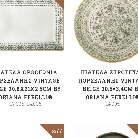
ΠΡΟΣΘΉΚΗ ΣΤΟ
ΠΡΟΣΘΉΚΗ ΣΤΟ
ΚΑΛΆΘΙ
ΚΑΛΆΘΙ
ΙΑΤΈΛΑ ΟΡΘΟΓΏΝΙΑ
ΠΙΑΤΈΛΑ ΣΤΡΟΓΓΥ
ΡΣΕΛΆΝΗΣ VINTAGE
ΠΟΡΣΕΛΆΝΗΣ VINT
GE 30,8X21X2,5CM BY
BEIGE 30,5×3,4CM 
ORIANA FERELLI®
ORIANA FERELLI
17.00
€
14.00
€
14.00
€
Sold
Sale