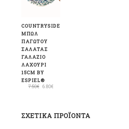
ΚΑΛΆΘΙ
COUNTRYSIDE
ΜΠΩΛ
ΠΑΓΩΤΟΎ
ΣΑΛΆΤΑΣ
ΓΑΛΆΖΙΟ
ΛΑΧΟΎΡΙ
15CM BY
ESPIEL®
7.50
€
6.80
€
ΣΧΕΤΙΚΆ ΠΡΟΪΌΝΤΑ