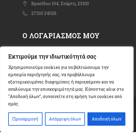
Βρασίδου 104, Σπάρτη, 23100
27310 24026
Ο ΛΟΓΑΡΙΑΣΜΌΣ ΜΟΥ
Ο Λογαριασμός μου
Εκτιμούμε την ιδιωτικότητά σας
Οι παραγγελίες μου
Χρησιμοποιούμε cookies για να βελτιώσουμε την
εμπειρία περιήγησής σας, να προβάλλουμε
εξατομικευμένες διαφημίσεις ή περιεχόμενο και να
αναλύουμε την επισκεψιμότητά μας. Κάνοντας κλικ στο
"Αποδοχή όλων", συναινείτε στη χρήση των cookies από
εμάς.
Copyright © 2020. All rights Reserved.
Όροι χρήσης
|
Πολιτική Απορρήτου
|
Προσαρμογή
Απόρριψη όλων
Αποδοχή όλων
Cookies
Web Design & Development by
24LC.gr