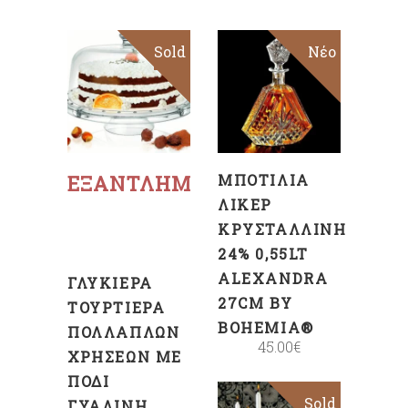
Sold
Sale
Νέο
ΠΡΟΣΘΉΚΗ
ΣΤΟ
ΚΑΛΆΘΙ
Διαβάστε
περισσότερα
ΕΞΑΝΤΛΗΜΈΝΟ
ΜΠΟΤΊΛΙΑ
ΛΙΚΈΡ
ΚΡΥΣΤΆΛΛΙΝΗ
24% 0,55LT
ALEXANDRA
ΓΛΥΚΙΈΡΑ
27CM BY
ΤΟΥΡΤΙΈΡΑ
BOHEMIA®
ΠΟΛΛΑΠΛΏΝ
45.00
€
ΧΡΉΣΕΩΝ ΜΕ
ΠΌΔΙ
Sold
Sale
ΓΥΆΛΙΝΗ