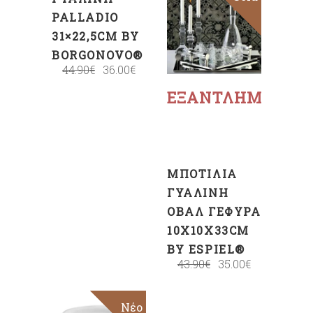
PALLADIO
31×22,5CM BY
BORGONOVO®
Διαβάστε
44.90
€
36.00
€
περισσότερα
ΕΞΑΝΤΛΗΜΈΝΟ
ΜΠΟΤΊΛΙΑ
ΓΥΆΛΙΝΗ
ΟΒΆΛ ΓΈΦΥΡΑ
10X10X33CM
BY ESPIEL®
43.90
€
35.00
€
Sale
Νέο