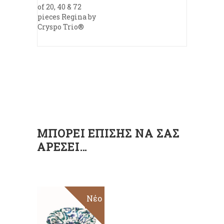
of 20, 40 & 72
pieces Regina by
Cryspo Trio®
ΜΠΟΡΕΊ ΕΠΊΣΗΣ ΝΑ ΣΑΣ
ΑΡΈΣΕΙ…
Sale
Νέο
ΠΡΟΣΘΉΚΗ
ΣΤΟ