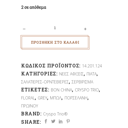
2 σε απόθεμα
Quantity
ΠΡΟΣΘΉΚΗ ΣΤΟ ΚΑΛΆΘΙ
ΚΩΔΙΚΌΣ ΠΡΟΪΌΝΤΟΣ:
14.201.124
ΚΑΤΗΓΟΡΊΕΣ:
,
,
ΝΕΕΣ ΑΦΙΞΕΙΣ
ΠΙΑΤΑ
,
ΣΑΛΑΤΙΕΡΕΣ-ΟΡΝΤΕΒΙΕΡΕΣ
ΣΕΡΒΙΡΙΣΜΑ
ΕΤΙΚΈΤΕΣ:
,
,
BON CHINA
CRYSPO TRIO
,
,
,
,
FLORAL
GREY
ΜΠΩΛ
ΠΟΡΣΕΛΑΝΗ
ΠΡΩΙΝΟΥ
BRAND:
Cryspo Trio®
SHARE: