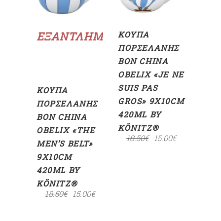
Διαβάστε
περισσότερα
ΕΞΑΝΤΛΗΜΈΝΟ
ΚΟΎΠΑ
ΠΟΡΣΕΛΆΝΗΣ
BON CHINA
OBELIX «JE NE
SUIS PAS
ΚΟΎΠΑ
GROS» 9X10CM
ΠΟΡΣΕΛΆΝΗΣ
420ML BY
BON CHINA
KÖNITZ®
OBELIX «THE
18.50
€
15.00
€
MEN’S BELT»
9X10CM
420ML BY
KÖNITZ®
18.50
€
15.00
€