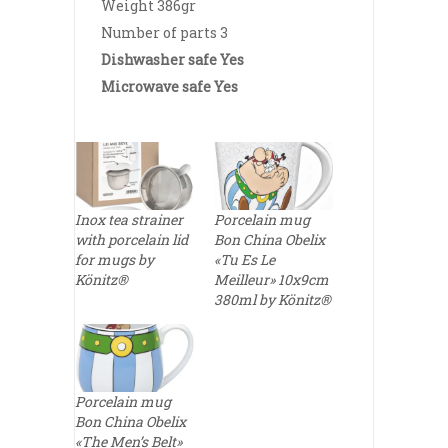
Weight 386gr
Number of parts 3
Dishwasher safe Yes
Microwave safe Yes
Inox tea strainer
Porcelain mug
with porcelain lid
Bon China Obelix
for mugs by
«Tu Es Le
Könitz®
Meilleur» 10x9cm
380ml by Könitz®
Porcelain mug
Bon China Obelix
«The Men’s Belt»