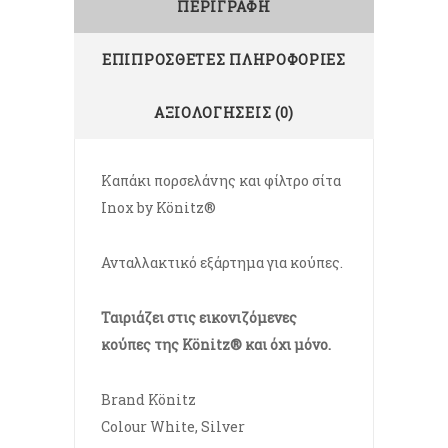
ΠΕΡΙΓΡΑΦΉ
ΕΠΙΠΡΌΣΘΕΤΕΣ ΠΛΗΡΟΦΟΡΊΕΣ
ΑΞΙΟΛΟΓΉΣΕΙΣ (0)
Καπάκι πορσελάνης και φίλτρο σίτα
Inox by Könitz®
Ανταλλακτικό εξάρτημα για κούπες.
Ταιριάζει στις εικονιζόμενες
κούπες της Könitz® και όχι μόνο.
Brand Könitz
Colour White, Silver