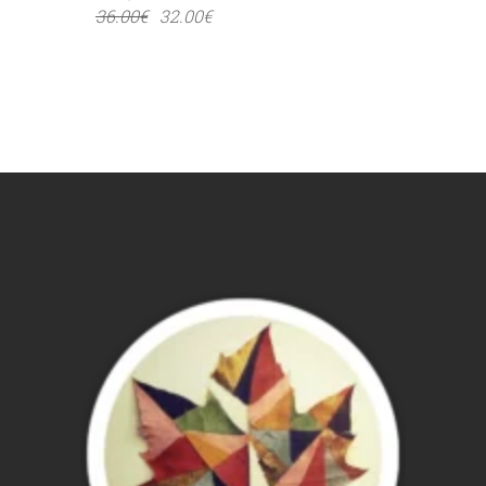
36.00
€
32.00
€