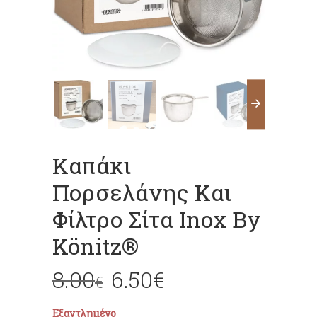
Καπάκι
Πορσελάνης Και
Φίλτρο Σίτα Inox By
Könitz®
8.00
6.50
€
€
Εξαντλημένο