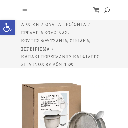
Ανοίξτε τη γραμμή εργαλείων
ΑΡΧΙΚΉ
/
ΌΛΑ ΤΑ ΠΡΟΪΌΝΤΑ
/
,
ΕΡΓΑΛΕΙΑ ΚΟΥΖΙΝΑΣ
,
,
ΚΟΥΠΕΣ-ΦΛΥΤΖΑΝΙΑ
ΟΙΚΙΑΚΑ
ΣΕΡΒΙΡΙΣΜΑ
/
ΚΑΠΆΚΙ ΠΟΡΣΕΛΆΝΗΣ ΚΑΙ ΦΊΛΤΡΟ
ΣΊΤΑ INOX BY KÖNITZ®