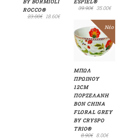
BY BORMIOLI
ESPIEL®
39.90
€
35.00
€
ROCCO®
23.00
€
18.60
€
Sale
Νέο
ΠΡΟΣΘΉΚΗ
ΣΤΟ
ΚΑΛΆΘΙ
ΜΠΩΛ
ΠΡΩΙΝΟΎ
12CM
ΠΟΡΣΕΛΆΝΗ
BON CHINA
FLORAL GREY
BY CRYSPO
TRIO®
8.90
€
8.00
€