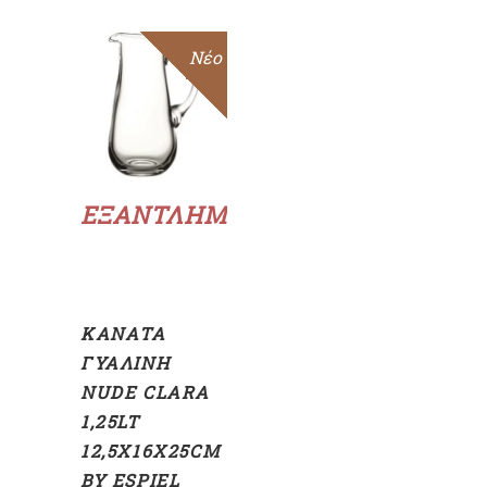
Sold
Sale
Νέο
Διαβάστε
περισσότερα
ΕΞΑΝΤΛΗΜΈΝΟ
ΚΑΝΆΤΑ
ΓΥΆΛΙΝΗ
NUDE CLARA
1,25LT
12,5X16X25CM
BY ESPIEL