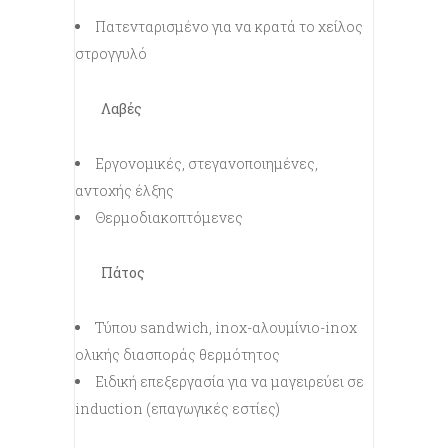
Πατενταρισμένο για να κρατά το χείλος
στρογγυλό
Λαβές
Εργονομικές, στεγανοποιημένες,
αντοχής έλξης
Θερμοδιακοπτόμενες
Πάτος
Τύπου sandwich, inox-αλουμίνιο-inox
ολικής διασποράς θερμότητος
Ειδική επεξεργασία για να μαγειρεύει σε
induction (επαγωγικές εστίες)