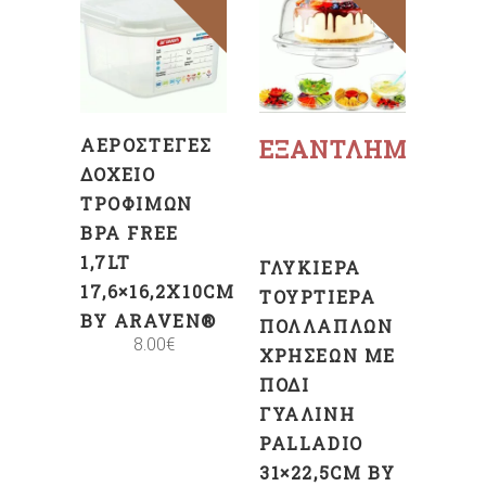
ΠΡΟΣΘΉΚΗ
ΣΤΟ
ΚΑΛΆΘΙ
Διαβάστε
περισσότερα
ΑΕΡΟΣΤΕΓΈΣ
ΕΞΑΝΤΛΗΜΈΝΟ
ΔΟΧΕΊΟ
ΤΡΟΦΊΜΩΝ
BPA FREE
1,7LT
ΓΛΥΚΙΈΡΑ
17,6×16,2X10CM
ΤΟΥΡΤΙΈΡΑ
BY ARAVEN®
ΠΟΛΛΑΠΛΏΝ
8.00
€
ΧΡΉΣΕΩΝ ΜΕ
ΠΌΔΙ
ΓΥΆΛΙΝΗ
PALLADIO
31×22,5CM BY