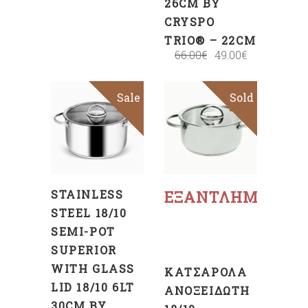
26CM BY
CRYSPO
TRIO® – 22CM
66.00
€
49.00
€
Sale
Sold
Sale
ΠΡΟΣΘΉΚΗ
ΣΤΟ
ΚΑΛΆΘΙ
Διαβάστε
περισσότερα
STAINLESS
ΕΞΑΝΤΛΗΜΈΝΟ
STEEL 18/10
SEMI-POT
SUPERIOR
WITH GLASS
ΚΑΤΣΑΡΌΛΑ
LID 18/10 6LT
ΑΝΟΞΕΊΔΩΤΗ
30CM BY