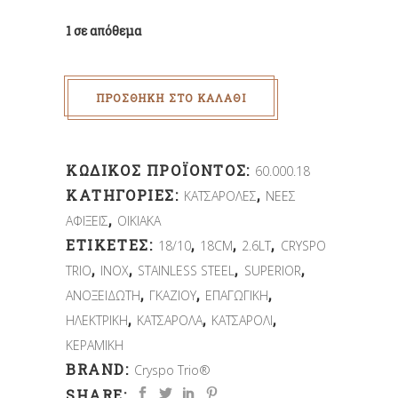
1 σε απόθεμα
ΠΡΟΣΘΉΚΗ ΣΤΟ ΚΑΛΆΘΙ
ΚΩΔΙΚΌΣ ΠΡΟΪΌΝΤΟΣ:
60.000.18
ΚΑΤΗΓΟΡΊΕΣ:
,
ΚΑΤΣΑΡΟΛΕΣ
ΝΕΕΣ
,
ΑΦΙΞΕΙΣ
ΟΙΚΙΑΚΑ
ΕΤΙΚΈΤΕΣ:
,
,
,
18/10
18CM
2.6LT
CRYSPO
,
,
,
,
TRIO
INOX
STAINLESS STEEL
SUPERIOR
,
,
,
ΑΝΟΞΕΙΔΩΤΗ
ΓΚΑΖΙΟΥ
ΕΠΑΓΩΓΙΚΗ
,
,
,
ΗΛΕΚΤΡΙΚΗ
ΚΑΤΣΑΡΟΛΑ
ΚΑΤΣΑΡΟΛΙ
ΚΕΡΑΜΙΚΗ
BRAND:
Cryspo Trio®
SHARE: