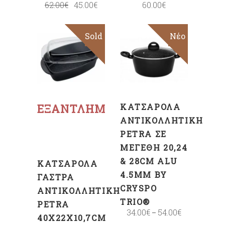
62.00
€
45.00
€
60.00
€
Sold
Sale
Sale
Νέο
ΕΠΙΛΟΓΉ
Διαβάστε
περισσότερα
ΕΞΑΝΤΛΗΜΈΝΟ
ΚΑΤΣΑΡΌΛΑ
ΑΝΤΙΚΟΛΛΗΤΙΚΉ
PETRA ΣΕ
ΜΕΓΈΘΗ 20,24
& 28CM ALU
ΚΑΤΣΑΡΌΛΑ
4.5MM BY
ΓΆΣΤΡΑ
CRYSPO
ΑΝΤΙΚΟΛΛΗΤΙΚΉ
TRIO®
PETRA
34.00
€
54.00
€
–
40X22X10,7CM