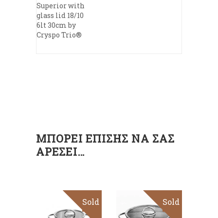
Superior with
glass lid 18/10
6lt 30cm by
Cryspo Trio®
ΜΠΟΡΕΊ ΕΠΊΣΗΣ ΝΑ ΣΑΣ
ΑΡΈΣΕΙ…
Sold
Sale
Sold