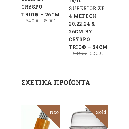
18/10
CRYSPO
SUPERIOR ΣΕ
TRIO® – 26CM
4 ΜΕΓΈΘΗ
64.00
€
58.00
€
20,22,24 &
26CM BY
CRYSPO
TRIO® – 24CM
64.00
€
52.00
€
ΣΧΕΤΙΚΆ ΠΡΟΪΌΝΤΑ
Sale
Νέο
Sold
Sale
ΠΡΟΣΘΉΚΗ
ΣΤΟ