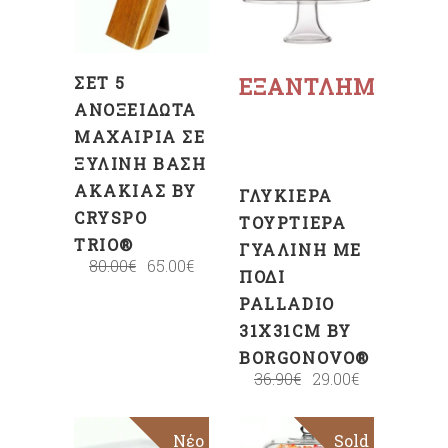
ΚΑΛΆΘΙ
Διαβάστε
περισσότερα
ΣΕΤ 5
ΕΞΑΝΤΛΗΜΈΝΟ
ΑΝΟΞΕΊΔΩΤΑ
ΜΑΧΑΊΡΙΑ ΣΕ
ΞΎΛΙΝΗ ΒΆΣΗ
ΑΚΑΚΊΑΣ BY
ΓΛΥΚΙΈΡΑ
CRYSPO
ΤΟΥΡΤΙΈΡΑ
TRIO®
ΓΥΆΛΙΝΗ ΜΕ
80.00
€
65.00
€
ΠΌΔΙ
PALLADIO
31X31CM BY
BORGONOVO®
36.90
€
29.00
€
Νέο
Sold
Sale