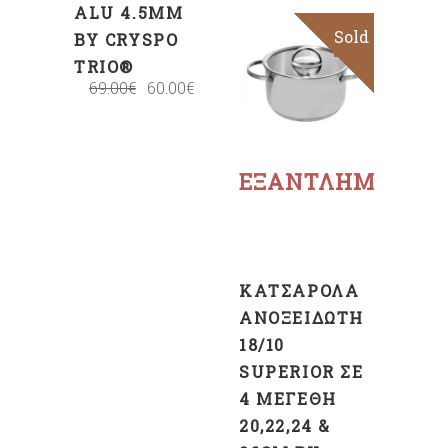
ALU 4.5MM
Sold
Sale
BY CRYSPO
TRIO®
69.00
€
60.00
€
Διαβάστε
περισσότερα
ΕΞΑΝΤΛΗΜΈΝΟ
ΚΑΤΣΑΡΌΛΑ
ΑΝΟΞΕΊΔΩΤΗ
18/10
SUPERIOR ΣΕ
4 ΜΕΓΈΘΗ
20,22,24 &