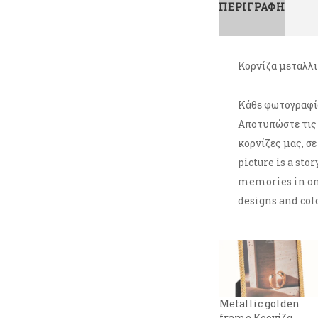
ΠΕΡΙΓΡΑΦΉ
Κορνίζα μεταλλι
Κάθε φωτογραφία 
Αποτυπώστε τις 
κορνίζες μας, σε
picture is a sto
memories in one
designs and colo
Metallic golden
frame Κορνίζα