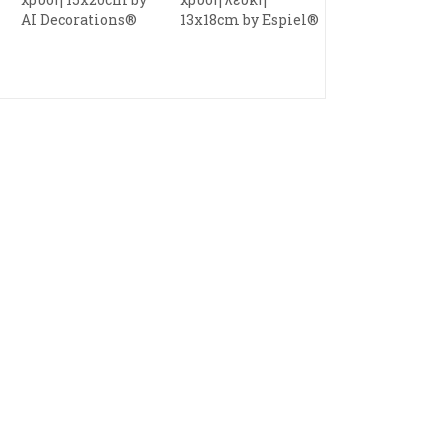
AI Decorations®
13x18cm by Espiel®