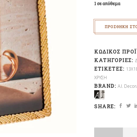
1 σε απόθεμα
ΠΡΟΣΘΉΚΗ ΣΤ
ΚΩΔΙΚΌΣ ΠΡΟ
ΚΑΤΗΓΟΡΊΕΣ:
ΕΤΙΚΈΤΕΣ:
13X1
ΧΡΥΣΗ
BRAND:
A.I. Deco
SHARE: