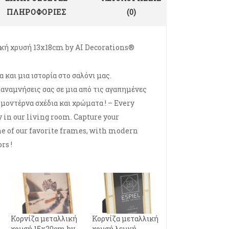
ΠΛΗΡΟΦΟΡΊΕΣ
(0)
κή χρυσή 13x18cm by AI Decorations®
και μια ιστορία στο σαλόνι μας.
αναμνήσεις σας σε μια από τις αγαπημένες
 μοντέρνα σχέδια και χρώματα ! – Every
ry in our living room. Capture your
 of our favorite frames, with modern
rs !
Κορνίζα μεταλλική
Κορνίζα μεταλλική
χρυσή 15x20cm by
χρυσή λευκή