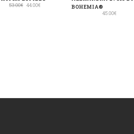
53.00
€
44.00
€
BOHEMIA®
45.00
€