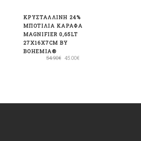
ΚΡΥΣΤΆΛΛΙΝΗ 24%
ΜΠΟΤΊΛΙΑ ΚΑΡΆΦΑ
MAGNIFIER 0,65LT
27X16X7CM BY
BOHEMIA®
54.90
€
45.00
€