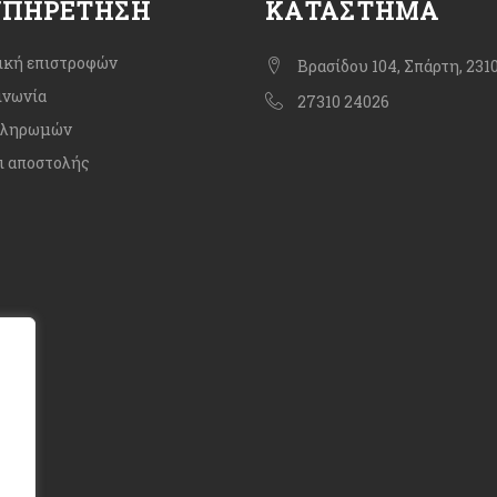
ΥΠΗΡΈΤΗΣΗ
ΚΑΤΆΣΤΗΜΑ
ική επιστροφών
Βρασίδου 104, Σπάρτη, 231
ινωνία
27310 24026
πληρωμών
ι αποστολής