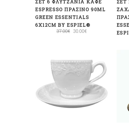
ΣΕΤ 6 ΦΛΥΤΖΆΝΙΑ ΚΑΦΈ
ΣΕΤ
ESPRESSO ΠΡΆΣΙΝΟ 90ML
ΖΆΧ
GREEN ESSENTIALS
ΠΡΆ
6X12CM BY ESPIEL®
ESS
37.00
€
30.00
€
ESP
ΠΡΟΣΘΉΚΗ ΣΤΟ
ΚΑΛΆΘΙ