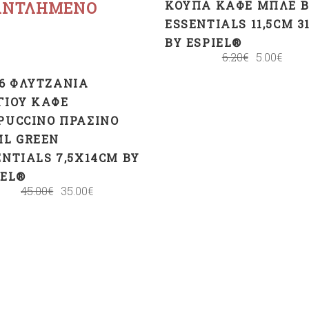
ΑΝΤΛΗΜΈΝΟ
ΚΟΎΠΑ ΚΑΦΈ ΜΠΛΕ 
ESSENTIALS 11,5CM 3
BY ESPIEL®
6.20
€
5.00
€
 6 ΦΛΥΤΖΆΝΙΑ
ΓΙΟΎ ΚΑΦΈ
PUCCINO ΠΡΆΣΙΝΟ
ML GREEN
ENTIALS 7,5X14CM BY
IEL®
45.00
€
35.00
€