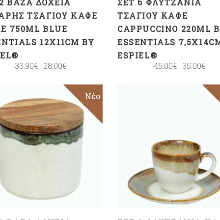
 2 ΒΆΖΑ ΔΟΧΕΊΑ
ΣΕΤ 6 ΦΛΥΤΖΆΝΙΑ
ΑΡΗΣ ΤΣΑΓΙΟΎ ΚΑΦΈ
ΤΣΑΓΙΟΎ ΚΑΦΈ
Ε 750ML BLUE
CAPPUCCINO 220ML B
ENTIALS 12X11CM BY
ESSENTIALS 7,5X14C
IEL®
ESPIEL®
33.90
€
28.00
€
45.00
€
35.00
€
Sale
Νέο
ΠΡΟΣΘΉΚΗ ΣΤΟ
ΠΡΟΣΘΉΚΗ ΣΤΟ
ΚΑΛΆΘΙ
ΚΑΛΆΘΙ