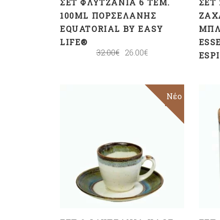
ΣΕΤ ΦΛΥΤΖΆΝΙΑ 6 ΤΕΜ.
ΣΕΤ
100ML ΠΟΡΣΕΛΆΝΗΣ
ΖΆΧ
EQUATORIAL BY EASY
ΜΠΛ
LIFE®
ESS
32.00
€
26.00
€
ESP
Sale
Νέο
ΠΡΟΣΘΉΚΗ ΣΤΟ
ΚΑΛΆΘΙ