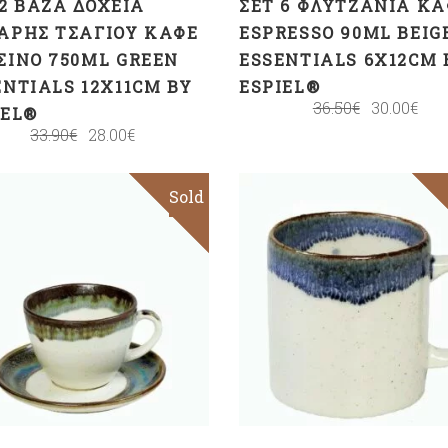
 2 ΒΆΖΑ ΔΟΧΕΊΑ
ΣΕΤ 6 ΦΛΥΤΖΆΝΙΑ ΚΑ
ΑΡΗΣ ΤΣΑΓΙΟΎ ΚΑΦΈ
ESPRESSO 90ML BEIG
ΣΙΝΟ 750ML GREEN
ESSENTIALS 6X12CM 
ENTIALS 12X11CM BY
ESPIEL®
36.50
€
30.00
€
IEL®
33.90
€
28.00
€
Sold
Sale
ΠΡΟΣΘΉΚΗ ΣΤΟ
ΚΑΛΆΘΙ
Διαβάστε
περισσότερα