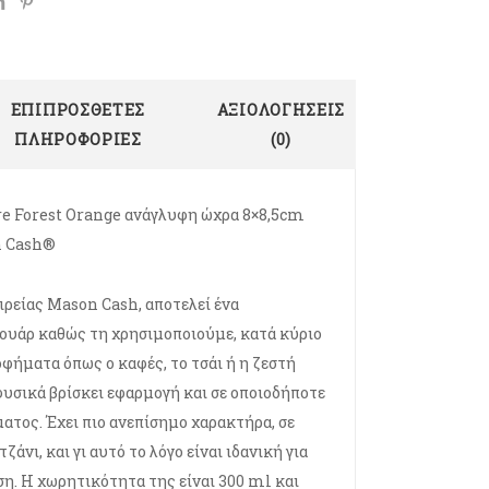
ΕΠΙΠΡΌΣΘΕΤΕΣ
ΑΞΙΟΛΟΓΉΣΕΙΣ
ΠΛΗΡΟΦΟΡΊΕΣ
(0)
e Forest Orange ανάγλυφη ώχρα 8×8,5cm
n Cash®
ιρείας Mason Cash, αποτελεί ένα
ουάρ καθώς τη χρησιμοποιούμε, κατά κύριο
οφήματα όπως ο καφές, το τσάι ή η ζεστή
φυσικά βρίσκει εφαρμογή και σε οποιοδήποτε
ατος. Έχει πιο ανεπίσημο χαρακτήρα, σε
ζάνι, και γι αυτό το λόγο είναι ιδανική για
η. Η χωρητικότητα της είναι 300 ml και