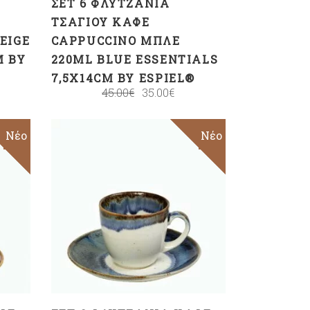
ΣΕΤ 6 ΦΛΥΤΖΆΝΙΑ
ΤΣΑΓΙΟΎ ΚΑΦΈ
EIGE
CAPPUCCINO ΜΠΛΕ
M BY
220ML BLUE ESSENTIALS
7,5X14CM BY ESPIEL®
45.00
€
35.00
€
Sale
Νέο
Sale
Νέο
ΠΡΟΣΘΉΚΗ ΣΤΟ
ΚΑΛΆΘΙ