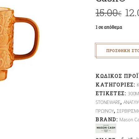
15.00
12.
€
1 σε απόθεμα
ΠΡΟΣΘΉΚΗ ΣΤ
ΚΩΔΙΚΌΣ ΠΡΟ
ΚΑΤΗΓΟΡΊΕΣ:
ΕΤΙΚΈΤΕΣ:
300M
,
STONEWARE
ΑΝΑΓΛ
,
ΠΡΩΙΝΟΥ
ΣΕΡΒΙΡΙΣΜ
BRAND:
Mason C