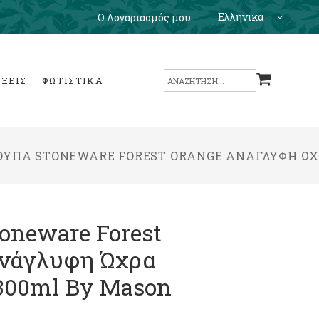
Ελληνικα
Ο Λογαριασμός μου
Search
ΙΞΕΙΣ
ΦΩΤΙΣΤΙΚΑ
for:
ΟΎΠΑ STONEWARE FOREST ORANGE ΑΝΆΓΛΥΦΗ ΏΧΡ
oneware Forest
Ανάγλυφη Ώχρα
300ml By Mason