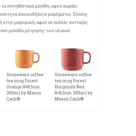
ό τα συνηθέστερα μεγέθη, αφού χωράει
ποσότητα οποιουδήποτε ροφήματος. Επίσης
ή στην μαγειρική, αφού σε πολλές συνταγές
 σαν μονάδα μέτρησης των υλικών.
Stoneware coffee
Stoneware coffee
tea mug Forest
tea mug Forest
Orange 8×8,5cm
Burgundy Red
300ml by Mason
8×8,5cm 300ml by
Cash®
Mason Cash®