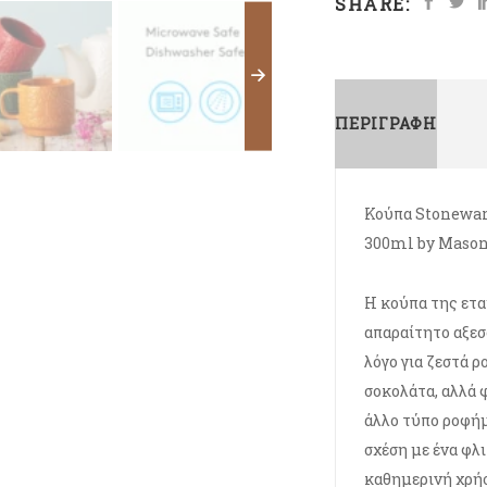
SHARE:
ΠΕΡΙΓΡΑΦΉ
Κούπα Stonewar
300ml by Maso
Η κούπα της ετα
απαραίτητο αξεσ
λόγο για ζεστά ρ
σοκολάτα, αλλά 
άλλο τύπο ροφήμ
σχέση με ένα φλιτ
καθημερινή χρήσ