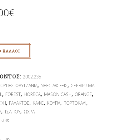
00
€
Ο ΚΑΛΆΘΙ
ΪΌΝΤΟΣ:
2002.235
,
,
ΚΟΥΠΕΣ-ΦΛΥΤΖΑΝΙΑ
ΝΕΕΣ ΑΦΙΞΕΙΣ
ΣΕΡΒΙΡΙΣΜΑ
,
,
,
,
,
L
FOREST
HORECA
MASON CASH
ORANGE
,
,
,
,
,
ΥΦΗ
ΓΑΛΑΚΤΟΣ
ΚΑΦΕ
ΚΟΥΠΑ
ΠΟΡΤΟΚΑΛΙ
,
,
Α
ΤΣΑΓΙΟΥ
ΩΧΡΑ
ash®