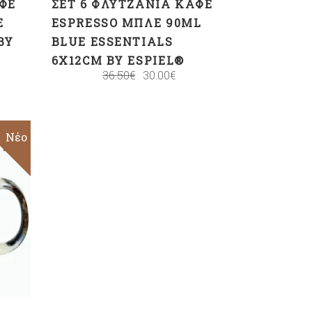
ΦΈ
ΣΕΤ 6 ΦΛΥΤΖΆΝΙΑ ΚΑΦΈ
E
ESPRESSO ΜΠΛΕ 90ML
BY
BLUE ESSENTIALS
6X12CM BY ESPIEL®
36.50
€
30.00
€
Sale
Νέο