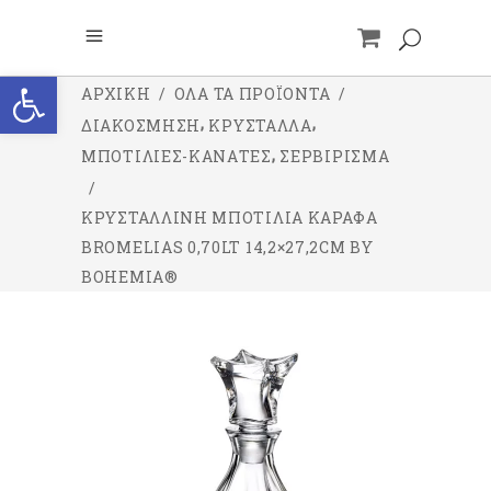
Ανοίξτε τη γραμμή εργαλείων
ΑΡΧΙΚΉ
/
ΌΛΑ ΤΑ ΠΡΟΪΌΝΤΑ
/
,
,
ΔΙΑΚΟΣΜΗΣΗ
ΚΡΥΣΤΑΛΛΑ
,
ΜΠΟΤΙΛΙΕΣ-ΚΑΝΑΤΕΣ
ΣΕΡΒΙΡΙΣΜΑ
/
ΚΡΥΣΤΆΛΛΙΝΗ ΜΠΟΤΊΛΙΑ ΚΑΡΆΦΑ
BROMELIAS 0,70LT 14,2×27,2CM BY
BOHEMIA®