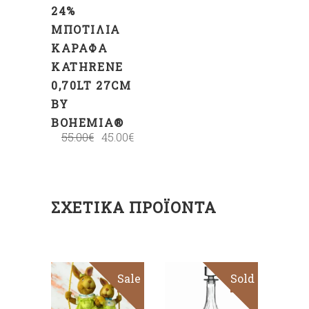
24%
ΜΠΟΤΊΛΙΑ
ΚΑΡΆΦΑ
KATHRENE
0,70LT 27CM
BY
BOHEMIA®
55.00
€
45.00
€
ΣΧΕΤΙΚΆ ΠΡΟΪΌΝΤΑ
Sale
Sold
Sale
ΠΡΟΣΘΉΚΗ
ΣΤΟ