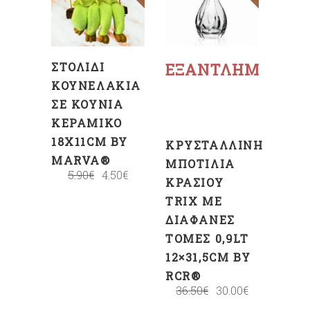
ΚΑΛΆΘΙ
Διαβάστε
περισσότερα
ΣΤΟΛΊΔΙ
ΕΞΑΝΤΛΗΜΈΝΟ
ΚΟΥΝΕΛΆΚΙΑ
ΣΕ ΚΟΎΝΙΑ
ΚΕΡΑΜΙΚΌ
18X11CM BY
ΚΡΥΣΤΆΛΛΙΝΗ
MARVA®
ΜΠΟΤΊΛΙΑ
5.90
€
4.50
€
ΚΡΑΣΙΟΎ
TRIX ΜΕ
ΔΙΆΦΑΝΕΣ
ΤΟΜΈΣ 0,9LT
12×31,5CM BY
RCR®
36.50
€
30.00
€