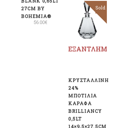
BLANK 0,65LT
Sold
27CM BY
BOHEMIA®
56.00
€
Διαβάστε
περισσότερα
ΕΞΑΝΤΛΗΜΈΝΟ
ΚΡΥΣΤΆΛΛΙΝΗ
24%
ΜΠΟΤΊΛΙΑ
ΚΑΡΆΦΑ
BRILLIANCY
0,5LT
14×9,5×27.5CM