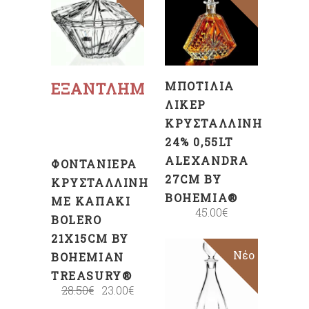
ΠΡΟΣΘΉΚΗ
ΣΤΟ
ΚΑΛΆΘΙ
Διαβάστε
περισσότερα
ΕΞΑΝΤΛΗΜΈΝΟ
ΜΠΟΤΊΛΙΑ
ΛΙΚΈΡ
ΚΡΥΣΤΆΛΛΙΝΗ
24% 0,55LT
ALEXANDRA
ΦΟΝΤΑΝΙΈΡΑ
27CM BY
ΚΡΥΣΤΆΛΛΙΝΗ
BOHEMIA®
ΜΕ ΚΑΠΆΚΙ
45.00
€
BOLERO
21X15CM BY
Νέο
BOHEMIAN
ΠΡΟΣΘΉΚΗ
TREASURY®
ΣΤΟ
28.50
€
23.00
€
ΚΑΛΆΘΙ