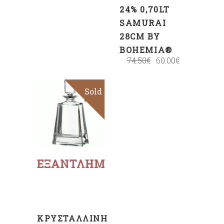
24% 0,70LT
SAMURAI
28CM BY
BOHEMIA®
74.50
€
60.00
€
Sold
Sale
Διαβάστε
περισσότερα
ΕΞΑΝΤΛΗΜΈΝΟ
ΚΡΥΣΤΆΛΛΙΝΗ