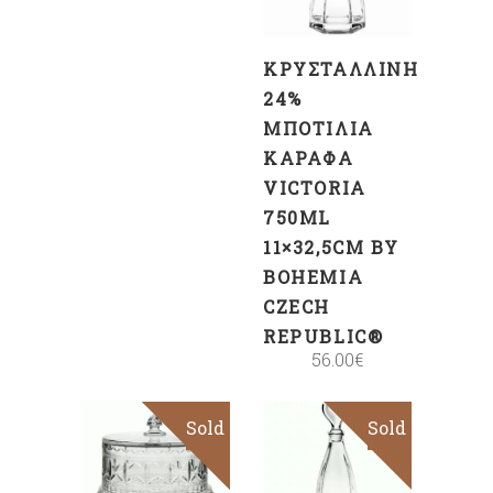
ΚΡΥΣΤΆΛΛΙΝΗ
24%
ΜΠΟΤΊΛΙΑ
ΚΑΡΆΦΑ
VICTORIA
750ML
11×32,5CM BY
BOHEMIA
CZECH
REPUBLIC®
56.00
€
Sold
Sale
Sold