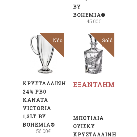
BY
BOHEMIA®
45.00
€
Νέο
Sold
Sale
ΠΡΟΣΘΉΚΗ
ΣΤΟ
ΚΑΛΆΘΙ
Διαβάστε
περισσότερα
ΚΡΥΣΤΆΛΛΙΝΗ
ΕΞΑΝΤΛΗΜΈΝΟ
24% PB0
ΚΑΝΆΤΑ
VICTORIA
1,3LT BY
ΜΠΟΤΊΛΙΑ
BOHEMIA®
ΟΥΊΣΚΥ
56.00
€
ΚΡΥΣΤΆΛΛΙΝΗ