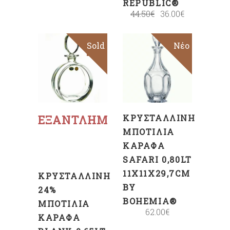
REPUBLIC®
44.50
€
36.00
€
Sold
Νέο
ΠΡΟΣΘΉΚΗ
ΣΤΟ
ΚΑΛΆΘΙ
Διαβάστε
περισσότερα
ΕΞΑΝΤΛΗΜΈΝΟ
ΚΡΥΣΤΆΛΛΙΝΗ
ΜΠΟΤΊΛΙΑ
ΚΑΡΆΦΑ
SAFARI 0,80LT
11X11X29,7CM
ΚΡΥΣΤΆΛΛΙΝΗ
BY
24%
BOHEMIA®
ΜΠΟΤΊΛΙΑ
62.00
€
ΚΑΡΆΦΑ