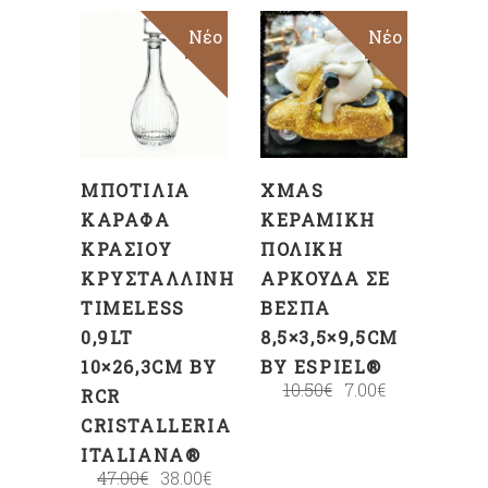
Sale
Νέο
Sale
Νέο
ΠΡΟΣΘΉΚΗ
ΠΡΟΣΘΉΚΗ
ΣΤΟ
ΣΤΟ
ΚΑΛΆΘΙ
ΚΑΛΆΘΙ
ΜΠΟΤΊΛΙΑ
XMAS
ΚΑΡΆΦΑ
ΚΕΡΑΜΙΚΉ
ΚΡΑΣΙΟΎ
ΠΟΛΙΚΉ
ΚΡΥΣΤΆΛΛΙΝΗ
ΑΡΚΟΎΔΑ ΣΕ
TIMELESS
ΒΈΣΠΑ
0,9LT
8,5×3,5×9,5CM
10×26,3CM BY
BY ESPIEL®
10.50
€
7.00
€
RCR
CRISTALLERIA
ITALIANA®
47.00
€
38.00
€