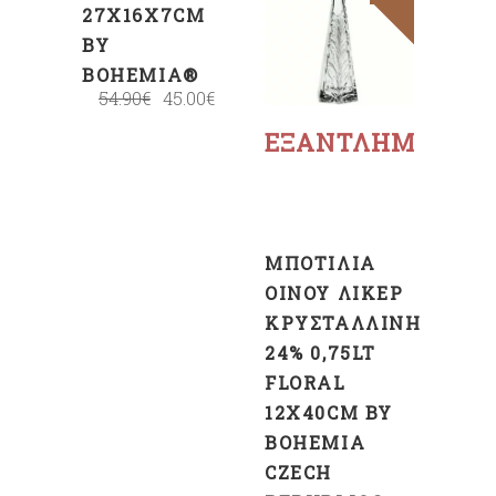
27X16X7CM
BY
BOHEMIA®
Διαβάστε
54.90
€
45.00
€
περισσότερα
ΕΞΑΝΤΛΗΜΈΝΟ
ΜΠΟΤΊΛΙΑ
ΟΊΝΟΥ ΛΙΚΈΡ
ΚΡΥΣΤΆΛΛΙΝΗ
24% 0,75LT
FLORAL
12X40CM BY
BOHEMIA
CZECH