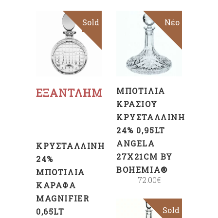
Sold
Sale
Νέο
ΠΡΟΣΘΉΚΗ
ΣΤΟ
ΚΑΛΆΘΙ
Διαβάστε
περισσότερα
ΕΞΑΝΤΛΗΜΈΝΟ
ΜΠΟΤΊΛΙΑ
ΚΡΑΣΙΟΎ
ΚΡΥΣΤΆΛΛΙΝΗ
24% 0,95LT
ANGELA
ΚΡΥΣΤΆΛΛΙΝΗ
27X21CM BY
24%
BOHEMIA®
ΜΠΟΤΊΛΙΑ
72.00
€
ΚΑΡΆΦΑ
MAGNIFIER
Sold
Sale
0,65LT