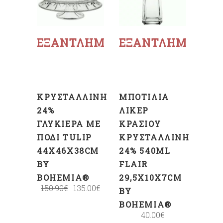
Διαβάστε
Διαβάστε
περισσότερα
περισσότερα
ΕΞΑΝΤΛΗΜΈΝΟ
ΕΞΑΝΤΛΗΜΈΝΟ
ΚΡΥΣΤΆΛΛΙΝΗ
ΜΠΟΤΊΛΙΑ
24%
ΛΙΚΈΡ
ΓΛΥΚΙΈΡΑ ΜΕ
ΚΡΑΣΙΟΎ
ΠΌΔΙ TULIP
ΚΡΥΣΤΆΛΛΙΝΗ
44X46X38CM
24% 540ML
BY
FLAIR
BOHEMIA®
29,5X10X7CM
150.90
€
135.00
€
BY
BOHEMIA®
40.00
€