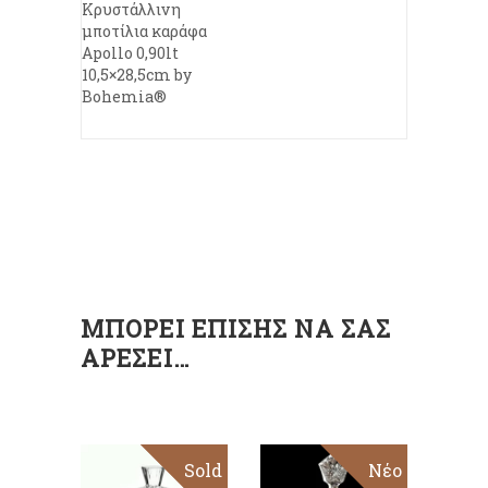
Κρυστάλλινη
μποτίλια καράφα
Apollo 0,90lt
10,5×28,5cm by
Bohemia®
ΜΠΟΡΕΊ ΕΠΊΣΗΣ ΝΑ ΣΑΣ
ΑΡΈΣΕΙ…
Sold
Sale
Νέο