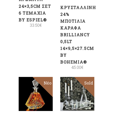
24×3,5CM ΣΕΤ
ΚΡΥΣΤΆΛΛΙΝΗ
6 ΤΕΜΆΧΙΑ
24%
BY ESPIEL®
ΜΠΟΤΊΛΙΑ
33.50
€
ΚΑΡΆΦΑ
BRILLIANCY
0,5LT
14×9,5×27.5CM
BY
BOHEMIA®
45.00
€
Νέο
Sold
Sale
ΠΡΟΣΘΉΚΗ
ΣΤΟ
ΚΑΛΆΘΙ
Διαβάστε
περισσότερα