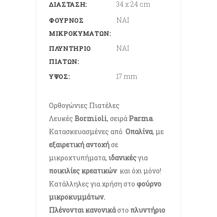
34 x 24 cm
ΔΙΆΣΤΑΣΗ
ΝΑΙ
ΦΟΎΡΝΟΣ
ΜΙΚΡΟΚΥΜΆΤΩΝ
ΝΑΙ
ΠΛΥΝΤΉΡΙΟ
ΠΙΆΤΩΝ
17 mm
ΎΨΟΣ
Ορθογώνιες
Πιατέλες
Λευκές
Bormioli
, σειρά
Parma
.
Κατασκευασμένες από
Οπαλίνα
, με
εξαιρετική αντοχή
σε
μικροχτυπήματα,
ιδανικές
για
ποικιλίες κρεατικών
και όχι μόνο!
Κατάλληλες για χρήση στο
φούρνο
μικροκυμμάτων.
Πλένονται κανονικά
στο
πλυντήριο