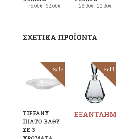
76.00
€
62.00
€
28.00
€
22.80
€
ΣΧΕΤΙΚΆ ΠΡΟΪΌΝΤΑ
Sale
Sold
ΕΠΙΛΟΓΉ
Διαβάστε
περισσότερα
TIFFANY
ΕΞΑΝΤΛΗΜΈΝΟ
ΠΙΆΤΟ ΒΑΘΎ
ΣΕ 3
ΧΡΏΜΑΤΑ