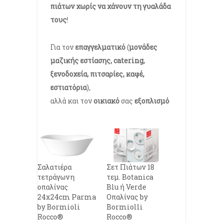
πιάτων
χωρίς να χάνουν τη γυαλάδα
τους
!
Για τον
επαγγελματικό
(
μονάδες
μαζικής εστίασης, catering,
ξενοδοχεία, πιτσαρίες, καφέ,
εστιατόρια
),
αλλά και τον
οικιακό
σας
εξοπλισμό
Σαλατιέρα
Σετ Πιάτων 18
τετράγωνη
τεμ. Botanica
οπαλίνας
Blu ή Verde
24x24cm Parma
Οπαλίνας by
by Bormioli
Bormiolli
Rocco®
Rocco®