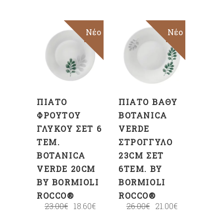
Sale
Νέο
Sale
Νέο
ΠΡΟΣΘΉΚΗ
ΠΡΟΣΘΉΚΗ
ΣΤΟ
ΣΤΟ
ΚΑΛΆΘΙ
ΚΑΛΆΘΙ
ΠΙΆΤΟ
ΠΙΆΤΟ ΒΑΘΎ
ΦΡΟΎΤΟΥ
BOTANICA
ΓΛΥΚΟΎ ΣΕΤ 6
VERDE
ΤΕΜ.
ΣΤΡΟΓΓΥΛΌ
BOTANICA
23CM ΣΕΤ
VERDE 20CM
6ΤΕΜ. BY
BY BORMIOLI
BORMIOLI
ROCCO®
ROCCO®
23.00
€
18.60
€
26.00
€
21.00
€