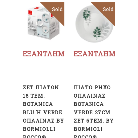
Sold
Sale
Sold
Sale
Διαβάστε
Επιλογή
περισσότερα
ΕΞΑΝΤΛΗΜΈΝΟ
ΕΞΑΝΤΛΗΜΈΝΟ
ΣΕΤ ΠΙΆΤΩΝ
ΠΙΆΤΟ ΡΗΧΌ
18 ΤΕΜ.
ΟΠΑΛΊΝΑΣ
BOTANICA
BOTANICA
BLU Ή VERDE Ο
VERDE 27CM
ΠΑΛΊΝΑΣ BY B
ΣΕΤ 6ΤΕΜ. BY
ORMIOLLI R
BORMIOLI
OCCO®
ROCCO®