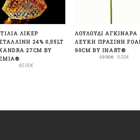
ΤΊΛΙΑ ΛΙΚΈΡ
ΛΟΥΛΟΎΔΙ ΑΓΚΙΝΆΡΑ
ΣΤΆΛΛΙΝΗ 24% 0,55LT
ΛΕΥΚΉ ΠΡΆΣΙΝΗ FO
XANDRA 27CM BY
90CM BY INART®
13.90
€
9.00
€
EMIA®
45.00
€