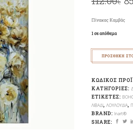
112.00
8
€
Πίνακας Καμβάς
1 σε απόθεμα
ΠΡΟΣΘΉΚΗ ΣΤ
ΚΩΔΙΚΌΣ ΠΡΟ
ΚΑΤΗΓΟΡΊΕΣ:
ΕΤΙΚΈΤΕΣ:
BOH
,
,
ΛΙΒΑΔΙ
ΛΟΥΛΟΥΔΙΑ
BRAND:
Inart®
SHARE: