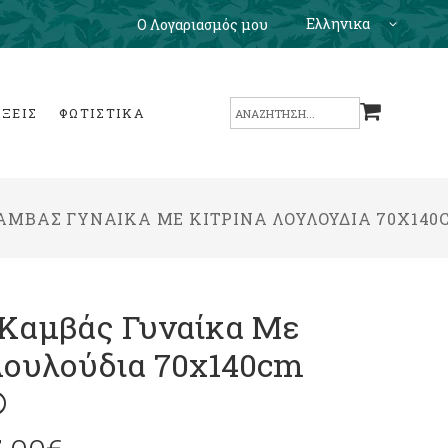
Ελληνικα
Ο Λογαριασμός μου
Search
ΙΞΕΙΣ
ΦΩΤΙΣΤΙΚΑ
for:
ΜΒΆΣ ΓΥΝΑΊΚΑ ΜΕ ΚΊΤΡΙΝΑ ΛΟΥΛΟΎΔΙΑ 70X140
 Καμβάς Γυναίκα Με
Λουλούδια 70x140cm
®