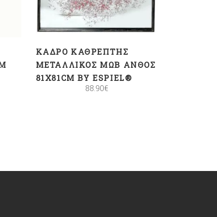
ΚΆΔΡΟ ΚΑΘΡΈΠΤΗΣ
AM
ΜΕΤΑΛΛΙΚΌΣ ΜΩΒ ΆΝΘΟΣ
81Χ81CM BY ESPIEL®
88.90
€