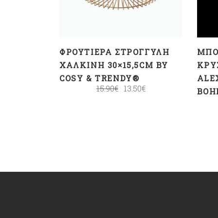
ΦΡΟΥΤΙΈΡΑ ΣΤΡΟΓΓΥΛΉ
ΜΠΟ
ΧΆΛΚΙΝΗ 30×15,5CM BY
ΚΡΥ
COSY & TRENDY®
ALE
15.90
€
13.50
€
BOH