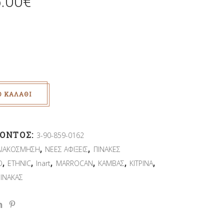
5.00
€
Ο ΚΑΛΆΘΙ
ΪΌΝΤΟΣ:
3-90-859-0162
,
,
ΔΙΑΚΟΣΜΗΣΗ
ΝΕΕΣ ΑΦΙΞΕΙΣ
ΠΙΝΑΚΕΣ
,
,
,
,
,
,
O
ETHNIC
Inart
MARROCAN
ΚΑΜΒΑΣ
ΚΙΤΡΙΝΑ
ΠΙΝΑΚΑΣ