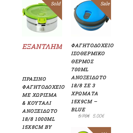
Sold
Sale
Sale
ΠΡΟΣΘΉΚΗ
ΣΤΟ
ΚΑΛΆΘΙ
Διαβάστε
περισσότερα
ΕΞΑΝΤΛΗΜΈΝΟ
ΦΑΓΗΤΟΔΟΧΕΊΟ
ΙΣΟΘΕΡΜΙΚΌ
ΘΕΡΜΌΣ
700ML
ΑΝΟΞΕΊΔΩΤΟ
ΠΡΆΣΙΝΟ
18/8 ΣΕ 3
ΦΑΓΗΤΟΔΟΧΕΊΟ
ΧΡΏΜΑΤΑ
ΜΕ ΧΏΡΙΣΜΑ
15X9CM –
& ΚΟΥΤΆΛΙ
BLUE
ΑΝΟΞΕΊΔΩΤΟ
5.70
€
5.00
€
18/8 1000ML
15X8CM BY