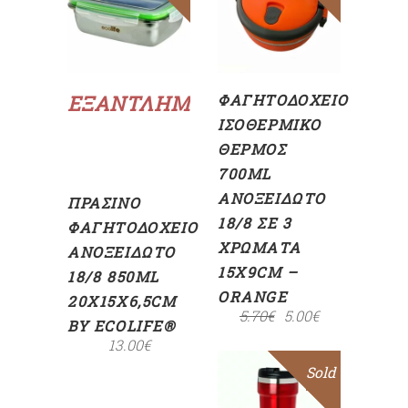
ΣΤΟ
ΚΑΛΆΘΙ
Διαβάστε
περισσότερα
ΕΞΑΝΤΛΗΜΈΝΟ
ΦΑΓΗΤΟΔΟΧΕΊΟ
ΙΣΟΘΕΡΜΙΚΌ
ΘΕΡΜΌΣ
700ML
ΑΝΟΞΕΊΔΩΤΟ
ΠΡΆΣΙΝΟ
18/8 ΣΕ 3
ΦΑΓΗΤΟΔΟΧΕΊΟ
ΧΡΏΜΑΤΑ
ΑΝΟΞΕΊΔΩΤΟ
15X9CM –
18/8 850ML
ORANGE
20X15X6,5CM
5.70
€
5.00
€
BY ECOLIFE®
13.00
€
Sold
Sale