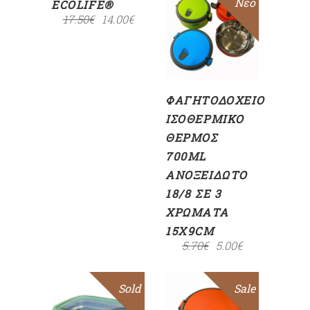
Sale
Νέο
ECOLIFE®
17.50
€
14.00
€
ΕΠΙΛΟΓΉ
ΦΑΓΗΤΟΔΟΧΕΊΟ
ΙΣΟΘΕΡΜΙΚΌ
ΘΕΡΜΌΣ
700ML
ΑΝΟΞΕΊΔΩΤΟ
18/8 ΣΕ 3
ΧΡΏΜΑΤΑ
15X9CM
5.70
€
5.00
€
Sold
Sale
ΠΡΟΣΘΉΚΗ