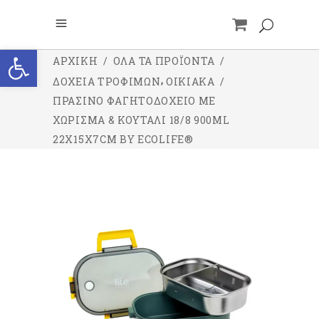
Ανοίξτε τη γραμμή εργαλείων
ΑΡΧΙΚΉ
/
ΌΛΑ ΤΑ ΠΡΟΪΌΝΤΑ
/
,
ΔΟΧΕΙΑ ΤΡΟΦΙΜΩΝ
ΟΙΚΙΑΚΑ
/
ΠΡΆΣΙΝΟ ΦΑΓΗΤΟΔΟΧΕΊΟ ΜΕ
ΧΏΡΙΣΜΑ & ΚΟΥΤΆΛΙ 18/8 900ML
22X15X7CM BY ECOLIFE®