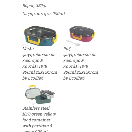
Βάρος: 350gr
Χωρητικότητα: 900ml
Μπλε
Ροζ
φαγητοδοχείο με
φαγητοδοχείο με
χώρισμα &
χώρισμα &
κουτάλι 18/8
κουτάλι 18/8
900ml 22x15x7cm
900ml 22x15x7cm
by Ecolife®
by Ecolife®
Stainless steel
18/8 green yellow
food container
with partition &
spoon 900ml