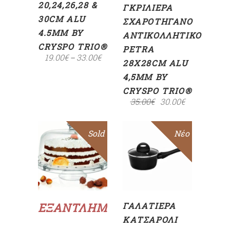
20,24,26,28 &
ΓΚΡΙΛΙΈΡΑ
30CM ALU
ΣΧΑΡΟΤΉΓΑΝΟ
4.5MM BY
ΑΝΤΙΚΟΛΛΗΤΙΚΌ
CRYSPO TRIO®
PETRA
19.00
€
33.00
€
–
28X28CM ALU
4,5MM BY
CRYSPO TRIO®
35.00
€
30.00
€
Sold
Sale
Sale
Νέο
ΠΡΟΣΘΉΚΗ
ΣΤΟ
ΚΑΛΆΘΙ
Διαβάστε
περισσότερα
ΕΞΑΝΤΛΗΜΈΝΟ
ΓΑΛΑΤΙΈΡΑ
ΚΑΤΣΑΡΌΛΙ