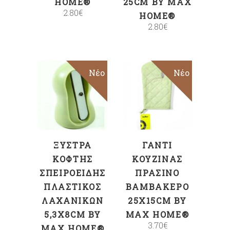
HOME®
25CM BY MAX
2.80
€
HOME®
2.80
€
Νέο
Νέο
ΠΡΟΣΘΉΚΗ
ΠΡΟΣΘΉΚΗ
ΣΤΟ ΚΑΛΆΘΙ
ΣΤΟ ΚΑΛΆΘΙ
ΞΎΣΤΡΑ
ΓΆΝΤΙ
ΚΌΦΤΗΣ
ΚΟΥΖΊΝΑΣ
ΣΠΕΙΡΟΕΙΔΉΣ
ΠΡΆΣΙΝΟ
ΠΛΑΣΤΙΚΌΣ
ΒΑΜΒΑΚΕΡΌ
ΛΑΧΑΝΙΚΏΝ
25X15CM BY
5,3X8CM BY
MAX HOME®
3.70
€
MAX HOME®