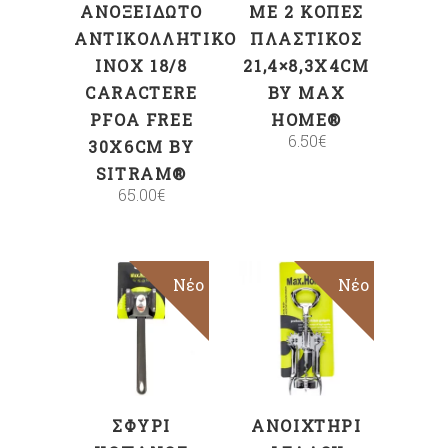
ΑΝΟΞΕΊΔΩΤΟ
ΜΕ 2 ΚΟΠΈΣ
ΑΝΤΙΚΟΛΛΗΤΙΚΌ
ΠΛΑΣΤΙΚΌΣ
INOX 18/8
21,4×8,3X4CM
CARACTERE
BY MAX
PFOA FREE
HOME®
6.50
€
30X6CM BY
SITRAM®
65.00
€
Νέο
Νέο
ΠΡΟΣΘΉΚΗ
ΠΡΟΣΘΉΚΗ
ΣΤΟ ΚΑΛΆΘΙ
ΣΤΟ ΚΑΛΆΘΙ
ΣΦΥΡΊ
ΑΝΟΙΧΤΉΡΙ