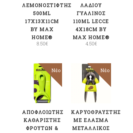
ΛΕΜΟΝΟΣΤΊΦΤΗΣ
ΛΑΔΙΟΎ
500ML
ΓΥΆΛΙΝΟΣ
17X13X11CM
110ML LECCE
BY MAX
4X18CM BY
HOME®
MAX HOME®
8.50
€
4.50
€
Νέο
Νέο
ΠΡΟΣΘΉΚΗ
ΠΡΟΣΘΉΚΗ
ΣΤΟ ΚΑΛΆΘΙ
ΣΤΟ ΚΑΛΆΘΙ
ΑΠΟΦΛΟΙΩΤΉΣ
ΚΑΡΥΟΘΡΑΎΣΤΗΣ
ΚΑΘΑΡΙΣΤΉΣ
ΜΕ ΈΛΑΣΜΑ
ΦΡΟΎΤΩΝ &
ΜΕΤΑΛΛΙΚΌΣ