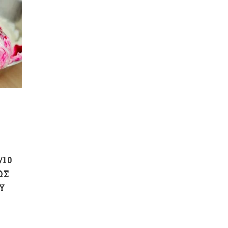
/10
ΩΣ
Y