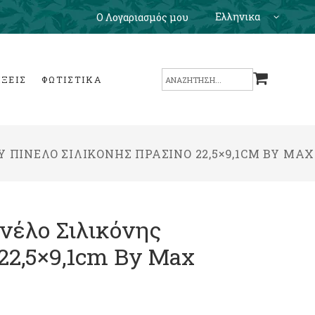
Ελληνικα
Ο Λογαριασμός μου
Search
ΙΞΕΙΣ
ΦΩΤΙΣΤΙΚΑ
for:
Ύ ΠΙΝΈΛΟ ΣΙΛΙΚΌΝΗΣ ΠΡΆΣΙΝΟ 22,5×9,1CM BY MA
νέλο Σιλικόνης
22,5×9,1cm By Max