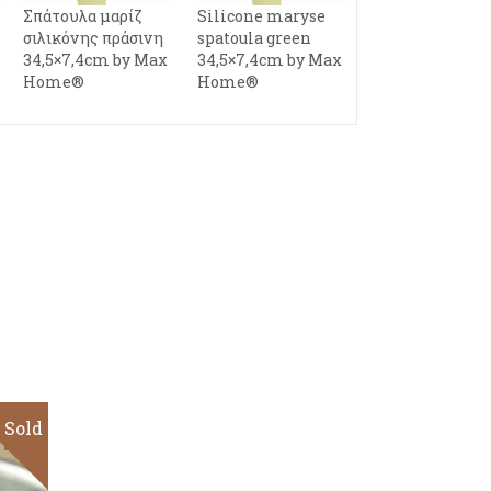
Σπάτουλα μαρίζ
Silicone maryse
σιλικόνης πράσινη
spatoula green
34,5×7,4cm by Max
34,5×7,4cm by Max
Home®
Home®
Sold
Sale