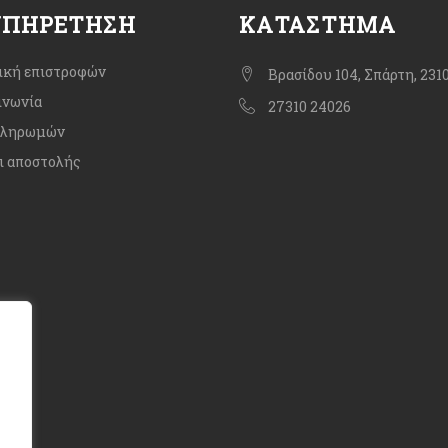
ΥΠΗΡΈΤΗΣΗ
ΚΑΤΆΣΤΗΜΑ
ική επιστροφών
Βρασίδου 104, Σπάρτη, 231
ινωνία
27310 24026
πληρωμών
ι αποστολής