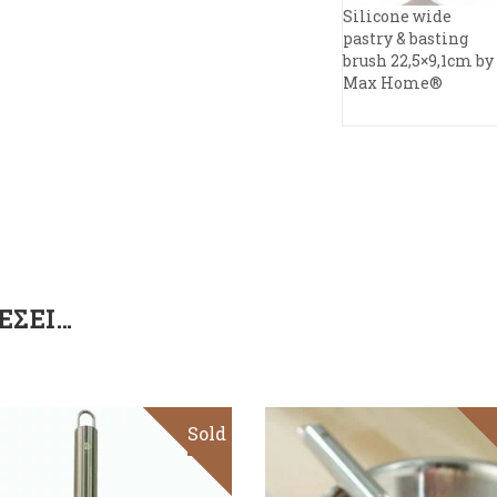
Silicone wide
pastry & basting
brush 22,5×9,1cm by
Max Home®
ΈΣΕΙ…
Sold
Sale