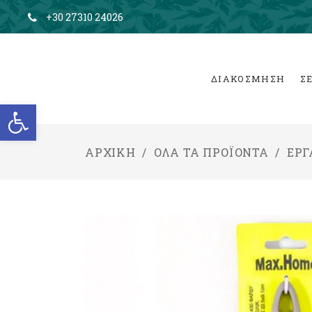
+30 27310 24026
ΔΙΑΚΟΣΜΗΣΗ
Σ
Ανοίξτε τη γραμμή εργαλείων
ΑΡΧΙΚΉ
/
ΌΛΑ ΤΑ ΠΡΟΪΌΝΤΑ
/
ΕΡΓ