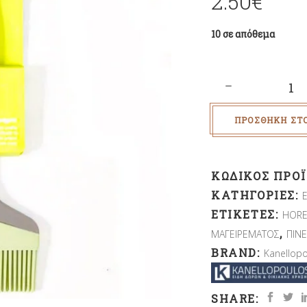
2.50
€
10 σε απόθεμα
Quantity
ΠΡΟΣΘΉΚΗ ΣΤ
ΚΩΔΙΚΌΣ ΠΡΟ
ΚΑΤΗΓΟΡΊΕΣ:
ΕΤΙΚΈΤΕΣ:
HORE
,
ΜΑΓΕΙΡΕΜΑΤΟΣ
ΠΙΝ
BRAND:
Kanellop
SHARE: