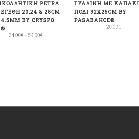
ΙΚΟΛΛΗΤΙΚΉ PETRA
ΓΥΆΛΙΝΗ ΜΕ ΚΑΠΆΚΙ
ΕΓΈΘΗ 20,24 & 28CM
ΠΌΔΙ 32X25CM BY
 4.5MM BY CRYSPO
PASABAHCE®
20.00
€
O®
34.00
€
54.00
€
–