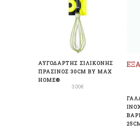
ΠΡΟΣΘΉΚΗ ΣΤΟ
ΚΑΛΆΘΙ
ΑΥΓΟΔΆΡΤΗΣ ΣΙΛΙΚΌΝΗΣ
ΕΞ
ΠΡΆΣΙΝΟΣ 30CM BY MAX
HOME®
3.00
€
ΓΑΛ
ΙNO
ΒΑΡ
25C