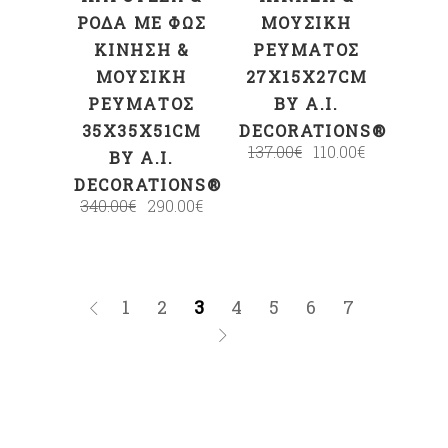
ΡΌΔΑ ΜΕ ΦΩΣ
ΜΟΥΣΙΚΉ
ΚΊΝΗΣΗ &
ΡΕΎΜΑΤΟΣ
ΜΟΥΣΙΚΉ
27X15X27CM
ΡΕΎΜΑΤΟΣ
BY A.I.
35X35X51CM
DECORATIONS®
137.00
€
110.00
€
BY A.I.
DECORATIONS®
340.00
€
290.00
€
1
2
3
4
5
6
7