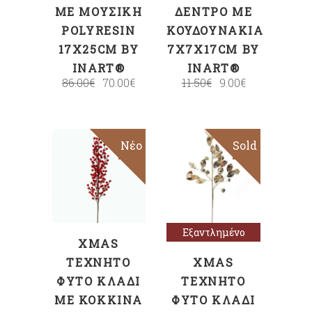
ΜΕ ΜΟΥΣΙΚΉ
ΔΈΝΤΡΟ ΜΕ
POLYRESIN
ΚΟΥΔΟΥΝΆΚΙΑ
17X25CM BY
7X7X17CM BY
INART®
INART®
86.00
€
70.00
€
11.50
€
9.00
€
Sale
Νέο
Sold
Sale
ΠΡΟΣΘΉΚΗ
Διαβάστε
ΣΤΟ ΚΑΛΆΘΙ
περισσότερα
Εξαντλημένο
XMAS
ΤΕΧΝΗΤΌ
XMAS
ΦΥΤΌ ΚΛΑΔΊ
ΤΕΧΝΗΤΌ
ΜΕ ΚΌΚΚΙΝΑ
ΦΥΤΌ ΚΛΑΔΊ