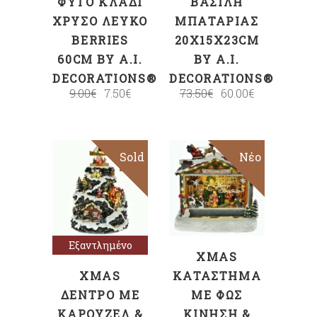
ΦΥΤΌ ΚΛΑΔΊ
ΒΑΣΊΛΗ
ΧΡΥΣΌ ΛΕΥΚΌ
ΜΠΑΤΑΡΊΑΣ
BERRIES
20X15X23CM
60CM BY A.I.
BY A.I.
DECORATIONS®
DECORATIONS®
9.00
€
7.50
€
73.50
€
60.00
€
Sold
Sale
Sale
Νέο
ΠΡΟΣΘΉΚΗ
Διαβάστε
ΣΤΟ ΚΑΛΆΘΙ
περισσότερα
Εξαντλημένο
XMAS
XMAS
ΚΑΤΆΣΤΗΜΑ
ΔΈΝΤΡΟ ΜΕ
ΜΕ ΦΩΣ
ΚΑΡΟΥΖΈΛ &
ΚΊΝΗΣΗ &