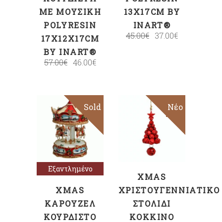
ΜΕ ΜΟΥΣΙΚΉ
13X17CM BY
POLYRESIN
INART®
45.00
€
37.00
€
17X12X17CM
BY INART®
57.00
€
46.00
€
Sold
Sale
Sale
Νέο
ΠΡΟΣΘΉΚΗ
Διαβάστε
ΣΤΟ ΚΑΛΆΘΙ
περισσότερα
Εξαντλημένο
XMAS
XMAS
ΧΡΙΣΤΟΥΓΕΝΝΙΆΤΙΚΟ
ΚΑΡΟΥΖΈΛ
ΣΤΟΛΊΔΙ
ΚΟΥΡΔΙΣΤΌ
ΚΌΚΚΙΝΟ