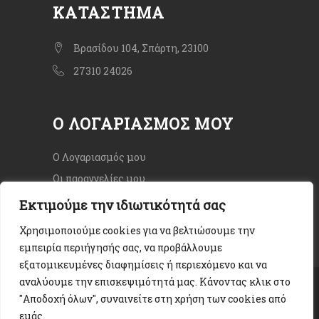
ΚΑΤΆΣΤΗΜΑ
Βρασίδου 104, Σπάρτη, 23100
27310 24026
Ο ΛΟΓΑΡΙΑΣΜΌΣ ΜΟΥ
Ο Λογαριασμός μου
Οι παραγγελίες μου
Εκτιμούμε την ιδιωτικότητά σας
Χρησιμοποιούμε cookies για να βελτιώσουμε την
εμπειρία περιήγησής σας, να προβάλλουμε
εξατομικευμένες διαφημίσεις ή περιεχόμενο και να
αναλύουμε την επισκεψιμότητά μας. Κάνοντας κλικ στο
Copyright © 2020. All rights Reserved.
"Αποδοχή όλων", συναινείτε στη χρήση των cookies από
Όροι χρήσης
|
Πολιτική Απορρήτου
|
εμάς.