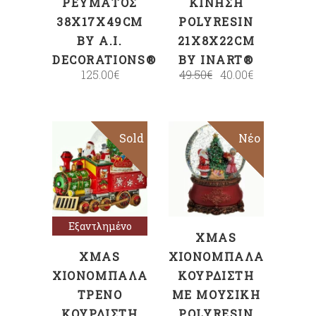
ΡΕΎΜΑΤΟΣ
ΚΊΝΗΣΗ
38X17X49CM
POLYRESIN
BY A.I.
21X8X22CM
DECORATIONS®
BY INART®
125.00
€
49.50
€
40.00
€
Sold
Sale
Sale
Νέο
ΠΡΟΣΘΉΚΗ
Διαβάστε
ΣΤΟ ΚΑΛΆΘΙ
περισσότερα
Εξαντλημένο
XMAS
XMAS
ΧΙΟΝΌΜΠΑΛΑ
ΧΙΟΝΌΜΠΑΛΑ
ΚΟΥΡΔΙΣΤΉ
ΤΡΈΝΟ
ΜΕ ΜΟΥΣΙΚΉ
ΚΟΥΡΔΙΣΤΉ
POLYRESIN