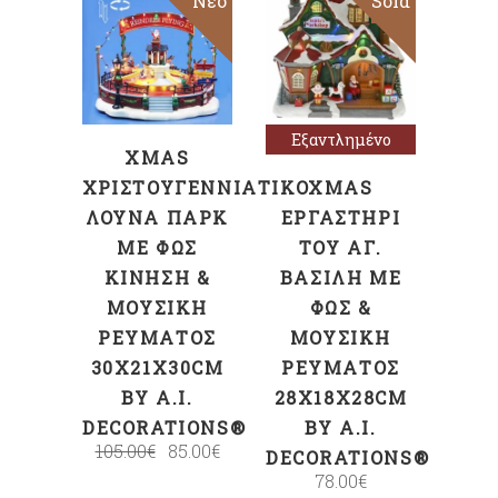
Sale
Νέο
Sold
ΠΡΟΣΘΉΚΗ
Διαβάστε
ΣΤΟ ΚΑΛΆΘΙ
περισσότερα
Εξαντλημένο
XMAS
ΧΡΙΣΤΟΥΓΕΝΝΙΑΤΙΚΌ
XMAS
ΛΟΎΝΑ ΠΆΡΚ
ΕΡΓΑΣΤΉΡΙ
ΜΕ ΦΩΣ
ΤΟΥ ΑΓ.
ΚΊΝΗΣΗ &
ΒΑΣΊΛΗ ΜΕ
ΜΟΥΣΙΚΉ
ΦΩΣ &
ΡΕΎΜΑΤΟΣ
ΜΟΥΣΙΚΉ
30X21X30CM
ΡΕΎΜΑΤΟΣ
BY A.I.
28X18X28CM
DECORATIONS®
BY A.I.
105.00
€
85.00
€
DECORATIONS®
78.00
€