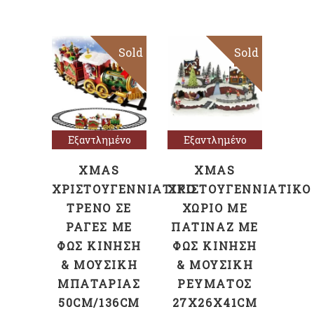
Sold
Sale
Sold
Sale
Διαβάστε
Διαβάστε
περισσότερα
περισσότερα
Εξαντλημένο
Εξαντλημένο
XMAS
XMAS
ΧΡΙΣΤΟΥΓΕΝΝΙΑΤΙΚΌ
ΧΡΙΣΤΟΥΓΕΝΝΙΑΤΙΚΌ
ΤΡΈΝΟ ΣΕ
ΧΩΡΙΌ ΜΕ
ΡΆΓΕΣ ΜΕ
ΠΑΤΙΝΆΖ ΜΕ
ΦΩΣ ΚΊΝΗΣΗ
ΦΩΣ ΚΊΝΗΣΗ
& ΜΟΥΣΙΚΉ
& ΜΟΥΣΙΚΉ
ΜΠΑΤΑΡΊΑΣ
ΡΕΎΜΑΤΟΣ
50CM/136CM
27X26X41CM