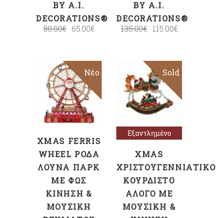
BY A.I.
BY A.I.
DECORATIONS®
DECORATIONS®
80.00
€
65.00
€
135.00
€
115.00
€
Νέο
Sold
Sale
ΠΡΟΣΘΉΚΗ
Διαβάστε
ΣΤΟ ΚΑΛΆΘΙ
περισσότερα
Εξαντλημένο
XMAS FERRIS
WHEEL ΡΌΔΑ
XMAS
ΛΟΎΝΑ ΠΆΡΚ
ΧΡΙΣΤΟΥΓΕΝΝΙΆΤΙΚΟ
ΜΕ ΦΩΣ
ΚΟΥΡΔΙΣΤΌ
ΚΊΝΗΣΗ &
ΆΛΟΓΟ ΜΕ
ΜΟΥΣΙΚΉ
ΜΟΥΣΙΚΉ &