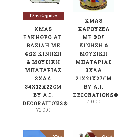
Εξαντλημένο
XMAS
XMAS
ΚΑΡΟΥΖΈΛ
ΈΛΚΗΘΡΟ ΑΓ.
ΜΕ ΦΩΣ
ΒΑΣΊΛΗ ΜΕ
ΚΊΝΗΣΗ &
ΦΩΣ ΚΊΝΗΣΗ
ΜΟΥΣΙΚΉ
& ΜΟΥΣΙΚΉ
ΜΠΑΤΑΡΊΑΣ
ΜΠΑΤΑΡΊΑΣ
3XAA
3XAA
21X21X27CM
34X12X22CM
BY A.I.
BY A.I.
DECORATIONS®
70.00
€
DECORATIONS®
72.00
€