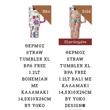
Νέο
Sold
ΠΡΟΣΘΉΚΗ
Διαβάστε
ΣΤΟ ΚΑΛΆΘΙ
περισσότερα
Εξαντλημένο
ΘΕΡΜΌΣ
STRAW
ΘΕΡΜΌΣ
TUMBLER XL
STRAW
BPA FREE
TUMBLER XL
1.2LT
BPA FREE
BOHEMIAN
1.2LT BALI ΜΕ
ΜΕ
ΚΑΛΑΜΆΚΙ
ΚΑΛΑΜΆΚΙ
14,5X10X26CM
14,5X10X26CM
BY YOKO
BY YOKO
DESIGN®