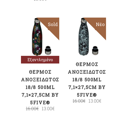
Sold
Sale
Sale
Νέο
ΠΡΟΣΘΉΚΗ
Διαβάστε
ΣΤΟ ΚΑΛΆΘΙ
περισσότερα
Εξαντλημένο
ΘΕΡΜΌΣ
ΘΕΡΜΌΣ
ΑΝΟΞΕΊΔΩΤΟΣ
ΑΝΟΞΕΊΔΩΤΟΣ
18/8 500ML
18/8 500ML
7,1×27,5CM BY
7,1×27,5CM BY
5FIVE®
16.00
€
13.00
€
5FIVE®
16.00
€
13.00
€