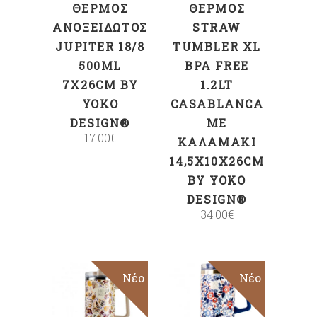
ΘΕΡΜΌΣ
ΘΕΡΜΌΣ
ΑΝΟΞΕΊΔΩΤΟΣ
STRAW
JUPITER 18/8
TUMBLER XL
500ML
BPA FREE
7X26CM BY
1.2LT
YOKO
CASABLANCA
DESIGN®
ΜΕ
17.00
€
ΚΑΛΑΜΆΚΙ
14,5X10X26CM
BY YOKO
DESIGN®
34.00
€
Νέο
Νέο
ΠΡΟΣΘΉΚΗ
ΠΡΟΣΘΉΚΗ