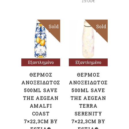
19.00
€
Sold
Sale
Sold
Sale
Διαβάστε
Διαβάστε
περισσότερα
περισσότερα
Εξαντλημένο
Εξαντλημένο
ΘΕΡΜΌΣ
ΘΕΡΜΌΣ
ΑΝΟΞΕΊΔΩΤΟΣ
ΑΝΟΞΕΊΔΩΤΟΣ
500ML SAVE
500ML SAVE
THE AEGEAN
THE AEGEAN
AMALFI
TERRA
COAST
SERENITY
7×22,3CM BY
7×22,3CM BY