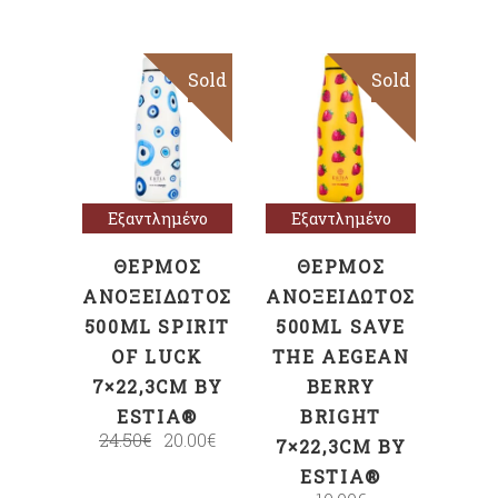
Sold
Sale
Sold
Διαβάστε
Διαβάστε
περισσότερα
περισσότερα
Εξαντλημένο
Εξαντλημένο
ΘΕΡΜΌΣ
ΘΕΡΜΌΣ
ΑΝΟΞΕΊΔΩΤΟΣ
ΑΝΟΞΕΊΔΩΤΟΣ
500ML SPIRIT
500ML SAVE
OF LUCK
THE AEGEAN
7×22,3CM BY
BERRY
ESTIA®
BRIGHT
24.50
€
20.00
€
7×22,3CM BY
ESTIA®