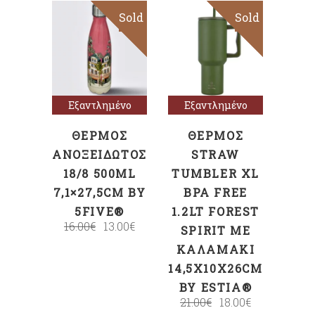
Sold
Sale
Sold
Sale
Διαβάστε
Διαβάστε
περισσότερα
περισσότερα
Εξαντλημένο
Εξαντλημένο
ΘΕΡΜΌΣ
ΘΕΡΜΌΣ
ΑΝΟΞΕΊΔΩΤΟΣ
STRAW
18/8 500ML
TUMBLER XL
7,1×27,5CM BY
BPA FREE
5FIVE®
1.2LT FOREST
16.00
€
13.00
€
SPIRIT ΜΕ
ΚΑΛΑΜΆΚΙ
14,5X10X26CM
BY ESTIA®
21.00
€
18.00
€