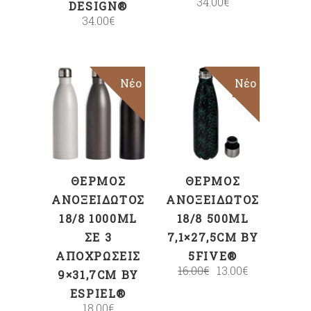
34.00
€
DESIGN®
34.00
€
Νέο
Sale
Νέο
ΠΡΟΣΘΉΚΗ
ΕΠΙΛΟΓΉ
ΣΤΟ ΚΑΛΆΘΙ
ΘΕΡΜΌΣ
ΘΕΡΜΌΣ
ΑΝΟΞΕΊΔΩΤΟΣ
ΑΝΟΞΕΊΔΩΤΟΣ
18/8 1000ML
18/8 500ML
ΣΕ 3
7,1×27,5CM BY
ΑΠΟΧΡΏΣΕΙΣ
5FIVE®
16.00
€
13.00
€
9×31,7CM BY
ESPIEL®
18.00
€