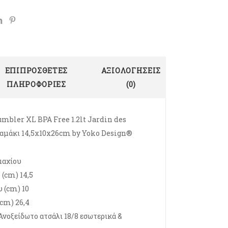
ΕΠΙΠΡΌΣΘΕΤΕΣ
ΑΞΙΟΛΟΓΉΣΕΙΣ
ΠΛΗΡΟΦΟΡΊΕΣ
(0)
mbler XL BPA Free 1.2lt Jardin des
λαμάκι 14,5x10x26cm by Yoko Design®
μαχίου
(cm) 14,5
 (cm) 10
cm) 26,4
Ανοξείδωτο ατσάλι 18/8 εσωτερικά &