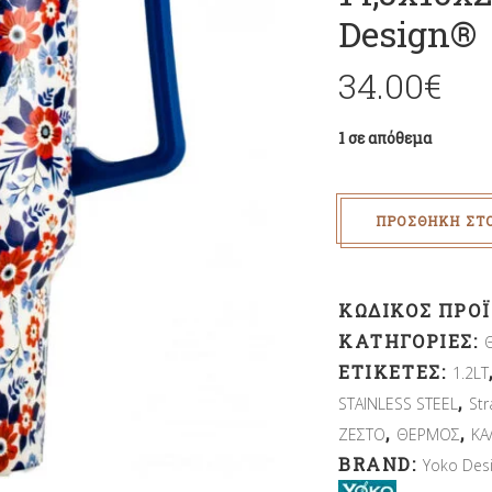
Design®
34.00
€
1 σε απόθεμα
ΠΡΟΣΘΉΚΗ ΣΤ
ΚΩΔΙΚΌΣ ΠΡΟ
ΚΑΤΗΓΟΡΊΕΣ:
ΕΤΙΚΈΤΕΣ:
1.2LT
,
STAINLESS STEEL
St
,
,
ΖΕΣΤΟ
ΘΕΡΜΟΣ
ΚΑ
BRAND:
Yoko Des