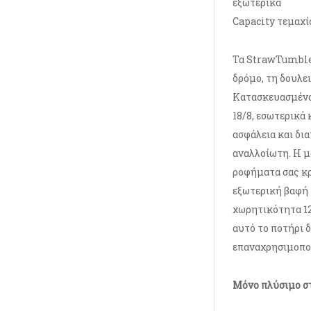
εξωτερικά
Capacity τεμαχίου
Τα StrawTumbler
δρόμο, τη δουλει
Κατασκευασμένα
18/8, εσωτερικά
ασφάλεια και δι
αναλλοίωτη. Η μ
ροφήματα σας κρ
εξωτερική βαφή 
χωρητικότητα 12
αυτό το ποτήρι δ
επαναχρησιμοπο
Μόνο πλύσιμο στ