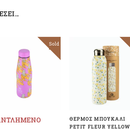
ΈΣΕΙ…
Sold
ΠΡΟΣΘΉΚΗ ΣΤΟ
ΚΑΛΆΘΙ
Διαβάστε
περισσότερα
ΑΝΤΛΗΜΈΝΟ
ΘΕΡΜΌΣ ΜΠΟΥΚΆΛΙ
PETIT FLEUR YELLO