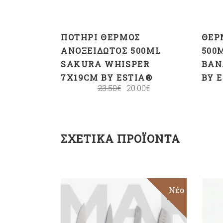
ΠΟΤΉΡΙ ΘΕΡΜΌΣ
ΘΕΡ
ΑΝΟΞΕΊΔΩΤΟΣ 500ML
500
SAKURA WHISPER
BAN
7X19CM BY ESTIA®
BY 
23.50
€
20.00
€
ΣΧΕΤΙΚΆ ΠΡΟΪΌΝΤΑ
Sale
Νέο