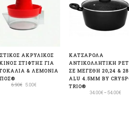
ΠΡΟΣΘΉΚΗ ΣΤΟ
ΕΠΙΛΟΓΉ
ΚΑΛΆΘΙ
ΣΤΙΚΌΣ ΑΚΡΥΛΙΚΌΣ
ΚΑΤΣΑΡΌΛΑ
ΚΙΝΟΣ ΣΤΊΦΤΗΣ ΓΙΑ
ΑΝΤΙΚΟΛΛΗΤΙΚΉ PE
ΤΟΚΆΛΙΑ & ΛΕΜΌΝΙΑ
ΣΕ ΜΕΓΈΘΗ 20,24 & 2
ΕΠΟΣ®
ALU 4.5MM BY CRYSP
6.90
€
5.00
€
TRIO®
34.00
€
54.00
€
–