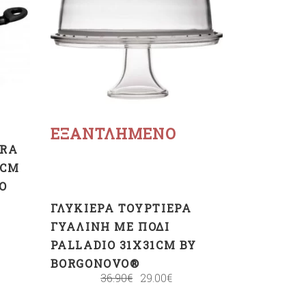
Διαβάστε
περισσότερα
ΕΞΑΝΤΛΗΜΈΝΟ
TRA
8CM
O
ΓΛΥΚΙΈΡΑ ΤΟΥΡΤΙΈΡΑ
ΓΥΆΛΙΝΗ ΜΕ ΠΌΔΙ
PALLADIO 31X31CM BY
BORGONOVO®
36.90
€
29.00
€