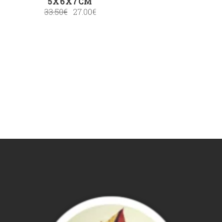
5X6X7CM
33.50
€
27.00
€