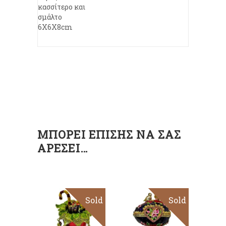
κασσίτερο και
σμάλτο
6X6X8cm
ΜΠΟΡΕΊ ΕΠΊΣΗΣ ΝΑ ΣΑΣ
ΑΡΈΣΕΙ…
Sold
Sale
Sold
Sale