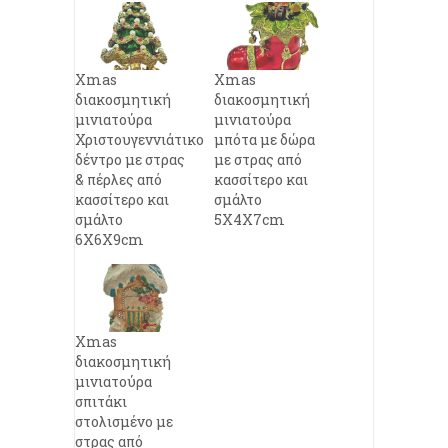
Xmas
Xmas
διακοσμητική
διακοσμητική
μινιατούρα
μινιατούρα
Χριστουγεννιάτικο
μπότα με δώρα
δέντρο με στρας
με στρας από
& πέρλες από
κασσίτερο και
κασσίτερο και
σμάλτο
σμάλτο
5X4X7cm
6X6X9cm
Xmas
διακοσμητική
μινιατούρα
σπιτάκι
στολισμένο με
στρας από