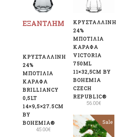
ΚΑΛΆΘΙ
Διαβάστε
περισσότερα
ΕΞΑΝΤΛΗΜΈΝΟ
ΚΡΥΣΤΆΛΛΙΝΗ
24%
ΜΠΟΤΊΛΙΑ
ΚΑΡΆΦΑ
VICTORIA
ΚΡΥΣΤΆΛΛΙΝΗ
750ML
24%
11×32,5CM BY
ΜΠΟΤΊΛΙΑ
BOHEMIA
ΚΑΡΆΦΑ
CZECH
BRILLIANCY
REPUBLIC®
0,5LT
56.00
€
14×9,5×27.5CM
BY
Sale
BOHEMIA®
ΠΡΟΣΘΉΚΗ
45.00
€
ΣΤΟ