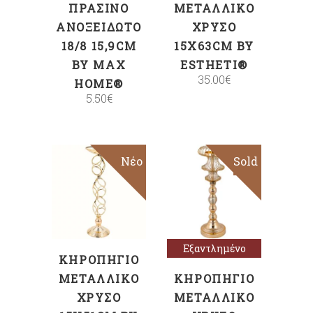
ΠΡΆΣΙΝΟ
ΜΕΤΑΛΛΙΚΌ
ΑΝΟΞΕΊΔΩΤΟ
ΧΡΥΣΌ
18/8 15,9CM
15X63CM BY
BY MAX
ESTHETI®
35.00
€
HOME®
5.50
€
Νέο
Sold
ΠΡΟΣΘΉΚΗ
Διαβάστε
ΣΤΟ ΚΑΛΆΘΙ
περισσότερα
Εξαντλημένο
ΚΗΡΟΠΉΓΙΟ
ΜΕΤΑΛΛΙΚΌ
ΚΗΡΟΠΉΓΙΟ
ΧΡΥΣΌ
ΜΕΤΑΛΛΙΚΌ