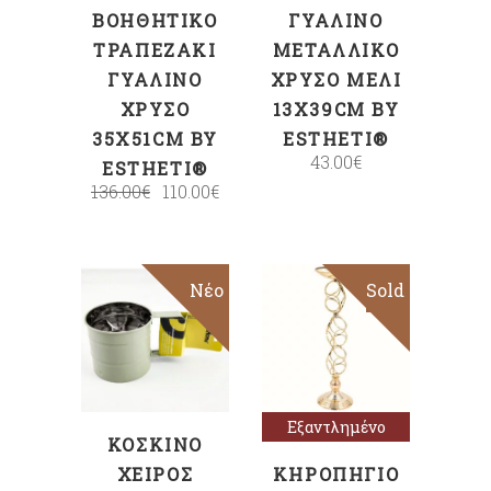
ΒΟΗΘΗΤΙΚΌ
ΓΥΆΛΙΝΟ
ΤΡΑΠΕΖΆΚΙ
ΜΕΤΑΛΛΙΚΌ
ΓΥΆΛΙΝΟ
ΧΡΥΣΌ ΜΕΛΊ
ΧΡΥΣΌ
13X39CM BY
35X51CM BY
ESTHETI®
43.00
€
ESTHETI®
136.00
€
110.00
€
Νέο
Sold
ΠΡΟΣΘΉΚΗ
Διαβάστε
ΣΤΟ ΚΑΛΆΘΙ
περισσότερα
Εξαντλημένο
ΚΌΣΚΙΝΟ
ΧΕΙΡΌΣ
ΚΗΡΟΠΉΓΙΟ