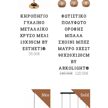
ΚΗΡΟΠΉΓΙΟ
ΦΩΤΙΣΤΙΚΌ
ΓΥΆΛΙΝΟ
ΠΟΛΎΦΩΤΟ
ΜΕΤΑΛΛΙΚΌ
ΟΡΟΦΉΣ
ΧΡΥΣΌ ΜΕΛΊ
ΜΠΆΛΑ
13X35CM BY
ΣΧΟΙΝΊ ΜΠΕΖ
ESTHETI®
ΜΑΎΡΟ 3XΕ27
35.00
€
90X20X120CM
BY
ARKOLIGHT®
145.00
€
120.00
€
Sale
Νέο
Sold
Sale
ΠΡΟΣΘΉΚΗ
Διαβάστε