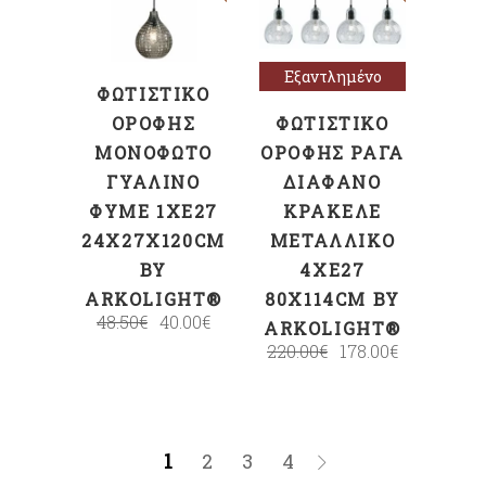
ΣΤΟ ΚΑΛΆΘΙ
περισσότερα
Εξαντλημένο
ΦΩΤΙΣΤΙΚΌ
ΟΡΟΦΉΣ
ΦΩΤΙΣΤΙΚΌ
ΜΟΝΌΦΩΤΟ
ΟΡΟΦΉΣ ΡΆΓΑ
ΓΥΆΛΙΝΟ
ΔΙΆΦΑΝΟ
ΦΥΜΈ 1XΕ27
ΚΡΑΚΕΛΈ
24X27X120CM
ΜΕΤΑΛΛΙΚΌ
BY
4XΕ27
ARKOLIGHT®
80X114CM BY
48.50
€
40.00
€
ARKOLIGHT®
220.00
€
178.00
€
1
2
3
4