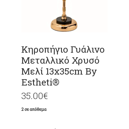
Κηροπήγιο Γυάλινο
Μεταλλικό Χρυσό
Μελί 13x35cm By
Estheti®
35.00
€
2 σε απόθεμα
Quantity