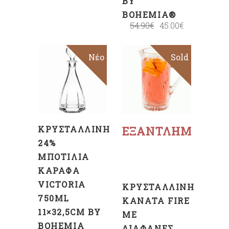
BY
BOHEMIA®
54.90
€
45.00
€
Νέο
Sold
Sale
ΠΡΟΣΘΉΚΗ
ΣΤΟ
ΚΑΛΆΘΙ
Διαβάστε
περισσότερα
ΚΡΥΣΤΆΛΛΙΝΗ
ΕΞΑΝΤΛΗΜΈΝΟ
24%
ΜΠΟΤΊΛΙΑ
ΚΑΡΆΦΑ
VICTORIA
ΚΡΥΣΤΆΛΛΙΝΗ
750ML
ΚΑΝΆΤΑ FIRE
11×32,5CM BY
ΜΕ
BOHEMIA
ΔΙΆΦΑΝΕΣ