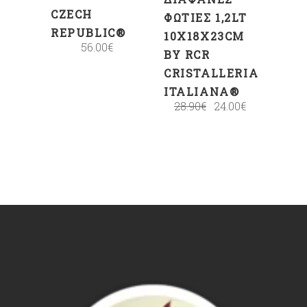
CZECH
ΦΩΤΙΈΣ 1,2LT
REPUBLIC®
10X18X23CM
56.00
€
BY RCR
CRISTALLERIA
ITALIANA®
28.90
€
24.00
€