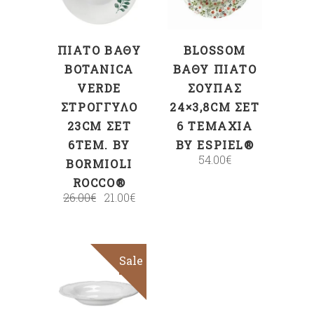
ΠΙΆΤΟ ΒΑΘΎ
BLOSSOM
BOTANICA
ΒΑΘΎ ΠΙΆΤΟ
VERDE
ΣΟΎΠΑΣ
ΣΤΡΟΓΓΥΛΌ
24×3,8CM ΣΕΤ
23CM ΣΕΤ
6 ΤΕΜΆΧΙΑ
6ΤΕΜ. BY
BY ESPIEL®
54.00
€
BORMIOLI
ROCCO®
26.00
€
21.00
€
Sale
ΕΠΙΛΟΓΉ