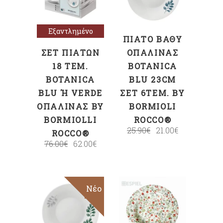
Εξαντλημένο
ΠΙΆΤΟ ΒΑΘΎ
ΣΕΤ ΠΙΆΤΩΝ
ΟΠΑΛΊΝΑΣ
18 ΤΕΜ.
BOTANICA
BOTANICA
BLU 23CM
BLU Ή VERDE Ο
ΣΕΤ 6ΤΕΜ. BY
ΠΑΛΊΝΑΣ BY B
BORMIOLI
ORMIOLLI R
ROCCO®
25.90
€
21.00
€
OCCO®
76.00
€
62.00
€
Sale
Νέο
ΠΡΟΣΘΉΚΗ
ΠΡΟΣΘΉΚΗ
ΣΤΟ ΚΑΛΆΘΙ
ΣΤΟ ΚΑΛΆΘΙ