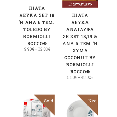
Εξαντλημένο
ΠΙΆΤΑ
ΛΕΥΚΆ ΣΕΤ 18
ΠΙΆΤΑ
Ή ΑΝΆ 6 ΤΕΜ. T
ΛΕΥΚΆ
OLEDO BY B
ΑΝΆΓΛΥΦΑ
ORMIOLLI R
ΣΕ ΣΕΤ 18,19 &
OCCO®
ΑΝΆ 6 ΤΕΜ. Ή Χ
9.90
€
32.00
€
–
ΎΜΑ C
OCONUT BY B
ORMIOLLI R
OCCO®
5.50
€
48.00
€
–
Sold
Sale
Sale
Νέο
ΠΡΟΣΘΉΚΗ
Επιλογή
ΣΤΟ ΚΑΛΆΘΙ