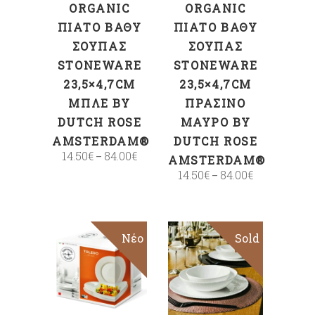
ORGANIC
ORGANIC
ΠΙΆΤΟ ΒΑΘΎ
ΠΙΆΤΟ ΒΑΘΎ
ΣΟΎΠΑΣ
ΣΟΎΠΑΣ
STONEWARE
STONEWARE
23,5×4,7CM
23,5×4,7CM
ΜΠΛΕ BY
ΠΡΆΣΙΝΟ
DUTCH ROSE
ΜΑΎΡΟ BY
AMSTERDAM®
DUTCH ROSE
14.50
€
84.00
€
–
AMSTERDAM®
14.50
€
84.00
€
–
Sale
Νέο
Sold
Sale
ΕΠΙΛΟΓΉ
Επιλογή