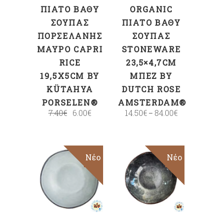
ΠΙΆΤΟ ΒΑΘΎ
ORGANIC
ΣΟΎΠΑΣ
ΠΙΆΤΟ ΒΑΘΎ
ΠΟΡΣΕΛΆΝΗΣ
ΣΟΎΠΑΣ
ΜΑΎΡΟ CAPRI
STONEWARE
RICE
23,5×4,7CM
19,5X5CM BY
ΜΠΈΖ BY
KÜTAHYA
DUTCH ROSE
PORSELEN®
AMSTERDAM®
7.40
€
6.00
€
14.50
€
84.00
€
–
Sale
Νέο
Sale
Νέο
ΕΠΙΛΟΓΉ
ΕΠΙΛΟΓΉ