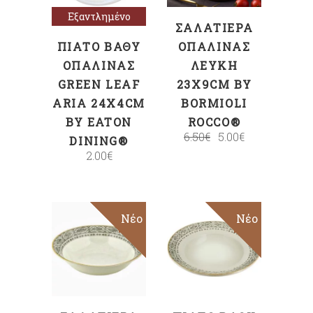
Εξαντλημένο
ΣΑΛΑΤΙΈΡΑ
ΠΙΆΤΟ ΒΑΘΎ
ΟΠΑΛΊΝΑΣ
ΟΠΑΛΊΝΑΣ
ΛΕΥΚΉ
GREEN LEAF
23X9CM BY
ARIA 24X4CM
BORMIOLI
BY EATON
ROCCO®
6.50
€
5.00
€
DINING®
2.00
€
Sale
Νέο
Sale
Νέο
ΠΡΟΣΘΉΚΗ
ΠΡΟΣΘΉΚΗ
ΣΤΟ ΚΑΛΆΘΙ
ΣΤΟ ΚΑΛΆΘΙ