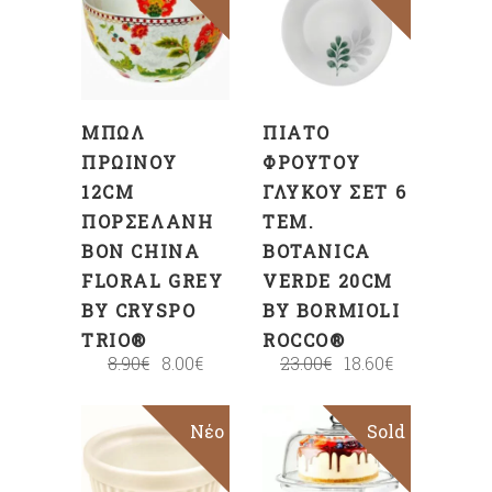
ΣΤΟ
ΣΤΟ
ΚΑΛΆΘΙ
ΚΑΛΆΘΙ
ΜΠΩΛ
ΠΙΆΤΟ
ΠΡΩΙΝΟΎ
ΦΡΟΎΤΟΥ
12CM
ΓΛΥΚΟΎ ΣΕΤ 6
ΠΟΡΣΕΛΆΝΗ
ΤΕΜ.
BON CHINA
BOTANICA
FLORAL GREY
VERDE 20CM
BY CRYSPO
BY BORMIOLI
TRIO®
ROCCO®
8.90
€
8.00
€
23.00
€
18.60
€
Νέο
Sold
Sale
ΠΡΟΣΘΉΚΗ
ΣΤΟ