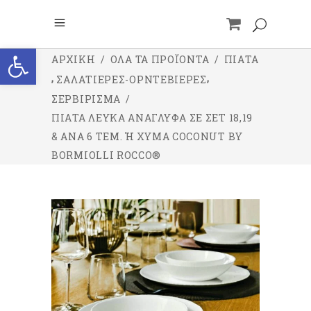
Ανοίξτε τη γραμμή εργαλείων
ΑΡΧΙΚΉ
/
ΌΛΑ ΤΑ ΠΡΟΪΌΝΤΑ
/
ΠΙΑΤΑ
,
,
ΣΑΛΑΤΙΕΡΕΣ-ΟΡΝΤΕΒΙΕΡΕΣ
ΣΕΡΒΙΡΙΣΜΑ
/
ΠΙΆΤΑ ΛΕΥΚΆ ΑΝΆΓΛΥΦΑ ΣΕ ΣΕΤ 18,19
& ΑΝΆ 6 ΤΕΜ. Ή ΧΎΜΑ COCONUT BY B
ORMIOLLI ROCCO®