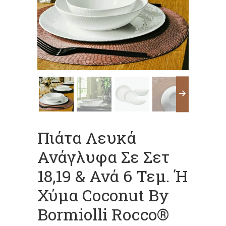
Πιάτα Λευκά
Ανάγλυφα Σε Σετ
18,19 & Ανά 6 Τεμ. Ή
Χύμα Coconut By
Bormiolli Rocco®