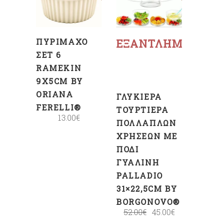
ΚΑΛΆΘΙ
Διαβάστε
περισσότερα
ΠΥΡΊΜΑΧΟ
ΕΞΑΝΤΛΗΜΈΝΟ
ΣΕΤ 6
RAMEKIN
9X5CM BY
ORIANA
ΓΛΥΚΙΈΡΑ
FERELLI®
ΤΟΥΡΤΙΈΡΑ
13.00
€
ΠΟΛΛΑΠΛΏΝ
ΧΡΉΣΕΩΝ ΜΕ
ΠΌΔΙ
ΓΥΆΛΙΝΗ
PALLADIO
31×22,5CM BY
BORGONOVO®
52.00
€
45.00
€