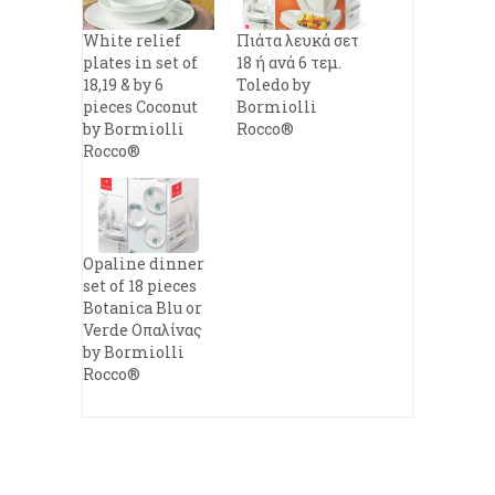
White relief
Πιάτα λευκά σετ
plates in set of
18 ή ανά 6 τεμ.
18,19 & by 6
Toledo by
pieces Coconut
Bormiolli
by Bormiolli
Rocco®
Rocco®
Opaline dinner
set of 18 pieces
Botanica Blu or
Verde Οπαλίνας
by Bormiolli
Rocco®