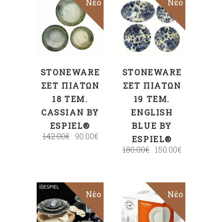
Sale
Νέο
Sale
Νέο
ΠΡΟΣΘΉΚΗ
ΠΡΟΣΘΉΚΗ
ΣΤΟ ΚΑΛΆΘΙ
ΣΤΟ ΚΑΛΆΘΙ
STONEWARE
STONEWARE
ΣΕΤ ΠΙΆΤΩΝ
ΣΕΤ ΠΙΆΤΩΝ
18 ΤΕΜ.
19 ΤΕΜ.
CASSIAN BY
ENGLISH
ESPIEL®
BLUE BY
142.00
€
90.00
€
ESPIEL®
180.00
€
150.00
€
Sale
Νέο
Sale
Νέο
ΠΡΟΣΘΉΚΗ
ΕΠΙΛΟΓΉ