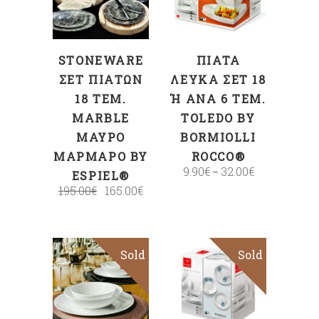
ΣΤΟ ΚΑΛΆΘΙ
STONEWARE
ΠΙΆΤΑ
ΣΕΤ ΠΙΆΤΩΝ
ΛΕΥΚΆ ΣΕΤ 18
18 ΤΕΜ.
Ή ΑΝΆ 6 ΤΕΜ. T
MARBLE
OLEDO BY B
ΜΑΎΡΟ
ORMIOLLI R
ΜΆΡΜΑΡΟ BY
OCCO®
9.90
€
32.00
€
–
ESPIEL®
195.00
€
165.00
€
Sold
Sale
Sold
Sale
Επιλογή
Επιλογή