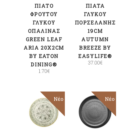
ΠΙΆΤΟ
ΠΙΆΤΑ
ΦΡΟΎΤΟΥ
ΓΛΥΚΟΎ
ΓΛΥΚΟΎ
ΠΟΡΣΕΛΆΝΗΣ
ΟΠΑΛΊΝΑΣ
19CM
GREEN LEAF
AUTUMN
ARIA 20X2CM
BREEZE BY
BY EATON
EASYLIFE®
37.00
€
DINING®
1.70
€
Νέο
Sale
Νέο
ΠΡΟΣΘΉΚΗ
ΠΡΟΣΘΉΚΗ
ΣΤΟ ΚΑΛΆΘΙ
ΣΤΟ ΚΑΛΆΘΙ