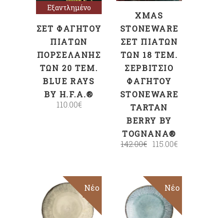
Εξαντλημένο
XMAS
ΣΕΤ ΦΑΓΗΤΟΎ
STONEWARE
ΠΙΆΤΩΝ
ΣΕΤ ΠΙΆΤΩΝ
ΠΟΡΣΕΛΆΝΗΣ
ΤΩΝ 18 ΤΕΜ.
ΤΩΝ 20 ΤΕΜ.
ΣΕΡΒΊΤΣΙΟ
BLUE RAYS
ΦΑΓΗΤΟΎ
BY H.F.A.®
STONEWARE
110.00
€
TARTAN
BERRY BY
TOGNANA®
142.00
€
115.00
€
Sale
Νέο
Sale
Νέο
ΕΠΙΛΟΓΉ
ΕΠΙΛΟΓΉ