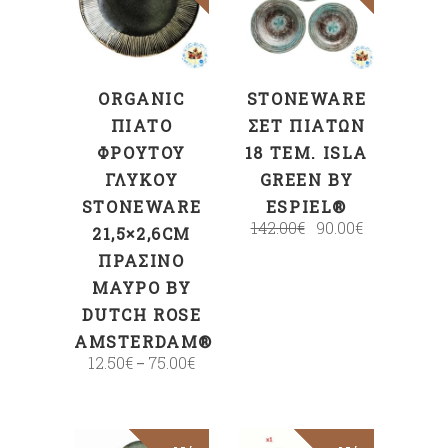
ΕΠΙΛΟΓΉ
ΣΤΟ ΚΑΛΆΘΙ
ORGANIC
STONEWARE
ΠΙΆΤΟ
ΣΕΤ ΠΙΆΤΩΝ
ΦΡΟΎΤΟΥ
18 ΤΕΜ. ISLA
ΓΛΥΚΟΎ
GREEN BY
STONEWARE
ESPIEL®
142.00
€
90.00
€
21,5×2,6CM
ΠΡΆΣΙΝΟ
ΜΑΎΡΟ BY
DUTCH ROSE
AMSTERDAM®
12.50
€
75.00
€
–