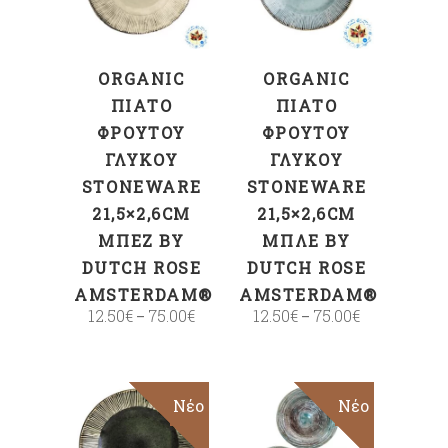
ORGANIC
ORGANIC
ΠΙΆΤΟ
ΠΙΆΤΟ
ΦΡΟΎΤΟΥ
ΦΡΟΎΤΟΥ
ΓΛΥΚΟΎ
ΓΛΥΚΟΎ
STONEWARE
STONEWARE
21,5×2,6CM
21,5×2,6CM
ΜΠΈΖ BY
ΜΠΛΕ BY
DUTCH ROSE
DUTCH ROSE
AMSTERDAM®
AMSTERDAM®
12.50
€
75.00
€
12.50
€
75.00
€
–
–
Sale
Νέο
Sale
Νέο
ΠΡΟΣΘΉΚΗ