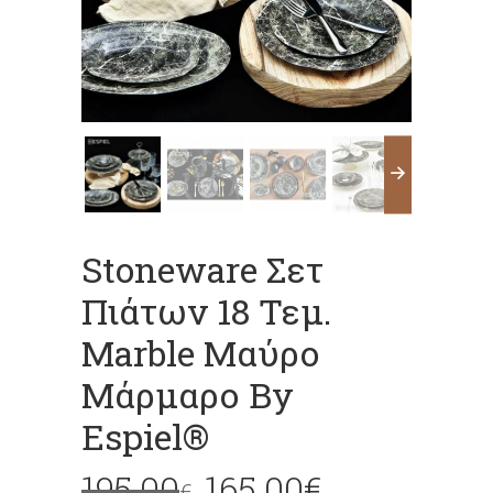
Stoneware Σετ
Πιάτων 18 Τεμ.
Marble Μαύρο
Μάρμαρο By
Espiel®
195.00
165.00
€
€