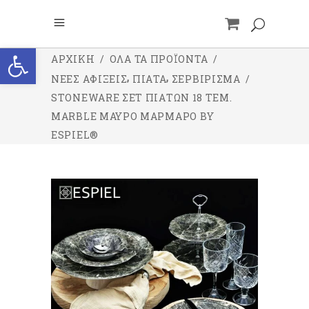
Ανοίξτε τη γραμμή εργαλείων
ΑΡΧΙΚΉ
/
ΌΛΑ ΤΑ ΠΡΟΪΌΝΤΑ
/
,
,
ΝΕΕΣ ΑΦΙΞΕΙΣ
ΠΙΑΤΑ
ΣΕΡΒΙΡΙΣΜΑ
/
STONEWARE ΣΕΤ ΠΙΆΤΩΝ 18 ΤΕΜ.
MARBLE ΜΑΎΡΟ ΜΆΡΜΑΡΟ BY
ESPIEL®