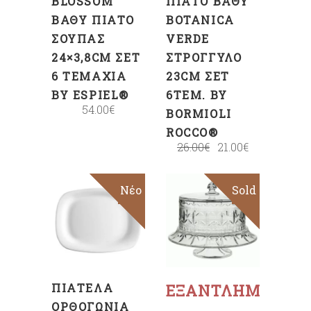
BLOSSOM
ΠΙΆΤΟ ΒΑΘΎ
ΒΑΘΎ ΠΙΆΤΟ
BOTANICA
ΣΟΎΠΑΣ
VERDE
24×3,8CM ΣΕΤ
ΣΤΡΟΓΓΥΛΌ
6 ΤΕΜΆΧΙΑ
23CM ΣΕΤ
BY ESPIEL®
6ΤΕΜ. BY
54.00
€
BORMIOLI
ROCCO®
26.00
€
21.00
€
Sale
Νέο
Sold
Sale
ΠΡΟΣΘΉΚΗ
ΣΤΟ
ΚΑΛΆΘΙ
Διαβάστε
περισσότερα
ΠΙΑΤΈΛΑ
ΕΞΑΝΤΛΗΜΈΝΟ
ΟΡΘΟΓΏΝΙΑ