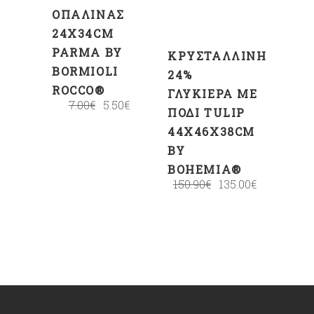
ΟΠΑΛΊΝΑΣ
24X34CM
PARMA BY
ΚΡΥΣΤΆΛΛΙΝΗ
BORMIOLI
24%
ROCCO®
ΓΛΥΚΙΈΡΑ ΜΕ
7.00
€
5.50
€
ΠΌΔΙ TULIP
44X46X38CM
BY
BOHEMIA®
150.90
€
135.00
€