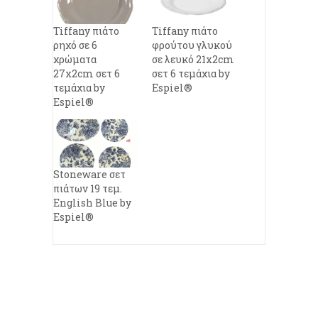
Tiffany πιάτο
Tiffany πιάτο
ρηχό σε 6
φρούτου γλυκού
χρώματα
σε λευκό 21x2cm
27x2cm σετ 6
σετ 6 τεμάχια by
τεμάχια by
Espiel®
Espiel®
Stoneware σετ
πιάτων 19 τεμ.
English Blue by
Espiel®