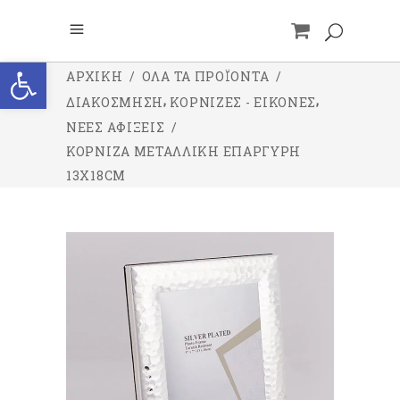
Ανοίξτε τη γραμμή εργαλείων
ΑΡΧΙΚΉ
/
ΌΛΑ ΤΑ ΠΡΟΪΌΝΤΑ
/
,
,
ΔΙΑΚΟΣΜΗΣΗ
ΚΟΡΝΙΖΕΣ - ΕΙΚΟΝΕΣ
ΝΕΕΣ ΑΦΙΞΕΙΣ
/
ΚΟΡΝΊΖΑ ΜΕΤΑΛΛΙΚΉ ΕΠΆΡΓΥΡΗ
13X18CM