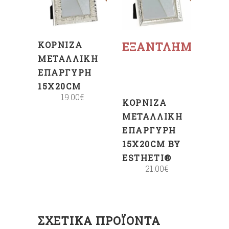
ΚΑΛΆΘΙ
Διαβάστε
περισσότερα
ΚΟΡΝΊΖΑ
ΕΞΑΝΤΛΗΜΈΝΟ
ΜΕΤΑΛΛΙΚΉ
ΕΠΆΡΓΥΡΗ
15X20CM
19.00
€
ΚΟΡΝΊΖΑ
ΜΕΤΑΛΛΙΚΉ
ΕΠΆΡΓΥΡΗ
15X20CM BY
ESTHETI®
21.00
€
ΣΧΕΤΙΚΆ ΠΡΟΪΌΝΤΑ