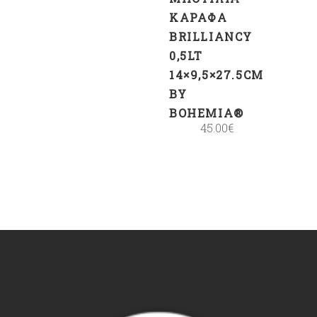
ΚΑΡΆΦΑ
BRILLIANCY
0,5LT
14×9,5×27.5CM
BY
BOHEMIA®
45.00
€