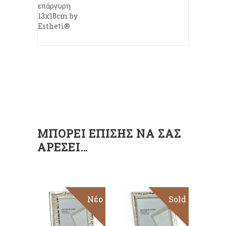
επάργυρη
13x18cm by
Estheti®
ΜΠΟΡΕΊ ΕΠΊΣΗΣ ΝΑ ΣΑΣ
ΑΡΈΣΕΙ…
Νέο
Sold
ΠΡΟΣΘΉΚΗ
ΣΤΟ