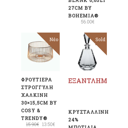
BLANK 0,65LT
27CM BY
BOHEMIA®
56.00
€
Sale
Νέο
Sold
ΠΡΟΣΘΉΚΗ
ΣΤΟ
ΚΑΛΆΘΙ
Διαβάστε
περισσότερα
ΦΡΟΥΤΙΈΡΑ
ΕΞΑΝΤΛΗΜΈΝΟ
ΣΤΡΟΓΓΥΛΉ
ΧΆΛΚΙΝΗ
30×15,5CM BY
COSY &
ΚΡΥΣΤΆΛΛΙΝΗ
TRENDY®
24%
15.90
€
13.50
€
ΜΠΟΤΊΛΙΑ