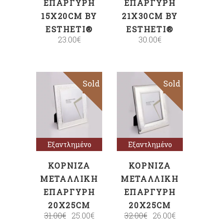
ΕΠΆΡΓΥΡΗ
ΕΠΆΡΓΥΡΗ
15X20CM BY
21X30CM BY
ESTHETI®
ESTHETI®
23.00
€
30.00
€
Sold
Sale
Sold
Sale
Διαβάστε
Διαβάστε
περισσότερα
περισσότερα
Εξαντλημένο
Εξαντλημένο
ΚΟΡΝΊΖΑ
ΚΟΡΝΊΖΑ
ΜΕΤΑΛΛΙΚΉ
ΜΕΤΑΛΛΙΚΉ
ΕΠΆΡΓΥΡΗ
ΕΠΆΡΓΥΡΗ
20X25CM
20X25CM
31.00
€
25.00
€
32.00
€
26.00
€