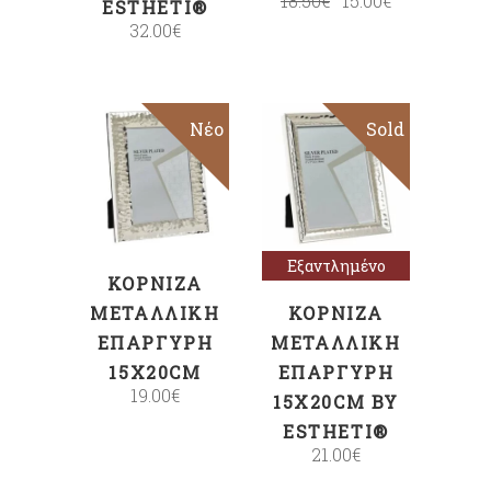
18.50
€
15.00
€
ESTHETI®
32.00
€
Νέο
Sold
ΠΡΟΣΘΉΚΗ
Διαβάστε
ΣΤΟ ΚΑΛΆΘΙ
περισσότερα
Εξαντλημένο
ΚΟΡΝΊΖΑ
ΜΕΤΑΛΛΙΚΉ
ΚΟΡΝΊΖΑ
ΕΠΆΡΓΥΡΗ
ΜΕΤΑΛΛΙΚΉ
15X20CM
ΕΠΆΡΓΥΡΗ
19.00
€
15X20CM BY
ESTHETI®
21.00
€