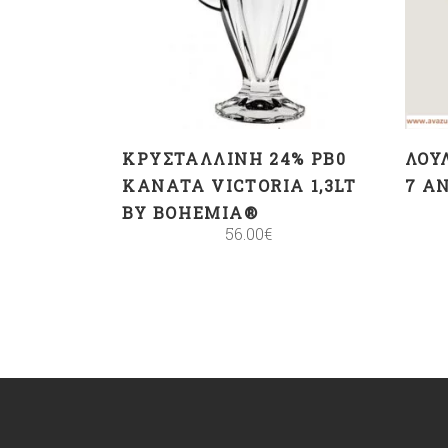
ΚΑΛΆΘΙ
ΚΡΥΣΤΆΛΛΙΝΗ 24% PB0
ΛΟΥ
ΚΑΝΆΤΑ VICTORIA 1,3LT
7 Ά
BY BOHEMIA®
56.00
€