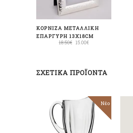
ΚΟΡΝΊΖΑ ΜΕΤΑΛΛΙΚΉ
ΕΠΆΡΓΥΡΗ 13X18CM
18.50
€
15.00
€
ΣΧΕΤΙΚΆ ΠΡΟΪΌΝΤΑ
Νέο
ΠΡΟΣΘΉΚΗ ΣΤΟ