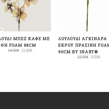
ΚΑΛΆΘΙ
ΚΑΛΆΘΙ
ΛΟΎΔΙ ΜΠΈΖ ΚΑΦΈ ΜΕ
ΛΟΥΛΟΎΔΙ ΑΓΚΙΝΆΡΑ
ΝΘΗ FOAM 88CM
ΕΚΡΟΎ ΠΡΆΣΙΝΗ FOA
14.90
€
11.00
€
90CM BY INART®
12.90
€
9.00
€