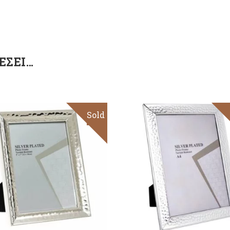
ΈΣΕΙ…
Sold
ΠΡΟΣΘΉΚΗ ΣΤΟ
ΚΑΛΆΘΙ
Διαβάστε
περισσότερα