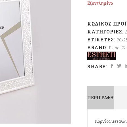
Εξαντλημένο
ΚΩΔΙΚΌΣ ΠΡΟ
ΚΑΤΗΓΟΡΊΕΣ:
ΕΤΙΚΈΤΕΣ:
20x2
BRAND:
Estheti®
SHARE:
ΠΕΡΙΓΡΑΦΉ
Κορνίζα μεταλλ