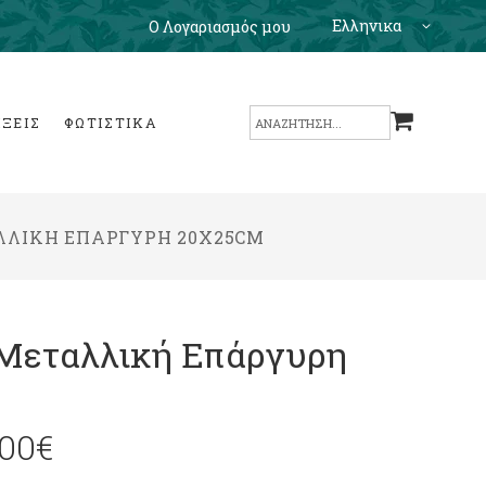
Ελληνικα
Ο Λογαριασμός μου
Search
ΙΞΕΙΣ
ΦΩΤΙΣΤΙΚΑ
for:
ΛΛΙΚΉ ΕΠΆΡΓΥΡΗ 20X25CM
 Μεταλλική Επάργυρη
.00
€