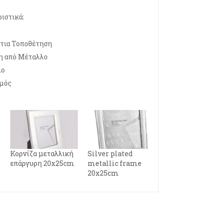
ιστικά:
ντια Τοποθέτηση
η από Μέταλλο
ιο
μός
Κορνίζα μεταλλική
Silver plated
επάργυρη 20x25cm
metallic frame
20x25cm