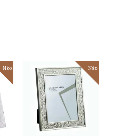
Νέο
Νέο
ΠΡΟΣΘΉΚΗ ΣΤΟ
ΚΑΛΆΘΙ