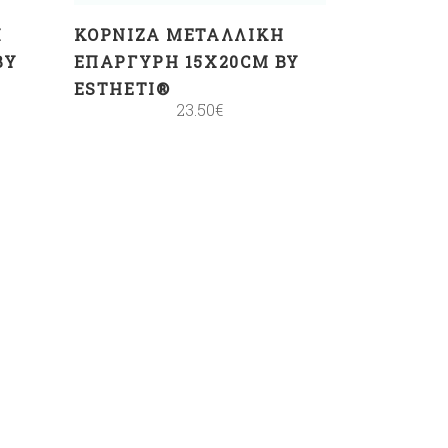
Ή
ΚΟΡΝΊΖΑ ΜΕΤΑΛΛΙΚΉ
BY
ΕΠΆΡΓΥΡΗ 15X20CM BY
ESTHETI®
23.50
€