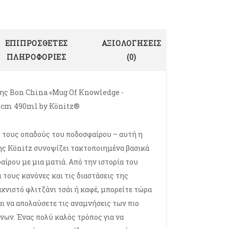
ΕΠΙΠΡΌΣΘΕΤΕΣ
ΑΞΙΟΛΟΓΉΣΕΙΣ
ΠΛΗΡΟΦΟΡΊΕΣ
(0)
ης Bon China «Mug Of Knowledge -
11cm 490ml by Könitz®
 τους οπαδούς του ποδοσφαίρου – αυτή η
ς Könitz συνοψίζει τακτοποιημένα βασικά
αίρου με μια ματιά. Από την ιστορία του
 τους κανόνες και τις διαστάσεις της
αχνιστό φλιτζάνι τσάι ή καφέ, μπορείτε τώρα
αι να απολαύσετε τις αναμνήσεις των πιο
ων. Ένας πολύ καλός τρόπος για να