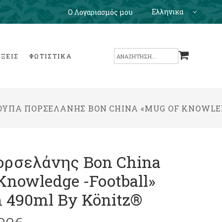
Ελληνικα
Ο Λογαριασμός μου
Search
ΙΞΕΙΣ
ΦΩΤΙΣΤΙΚΑ
for:
ΟΎΠΑ ΠΟΡΣΕΛΆΝΗΣ BON CHINA «MUG OF KNOWLEDG
ορσελάνης Bon China
Knowledge -Football»
m 490ml By Könitz®