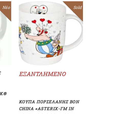
Sale
Νέο
Sold
Sale
Διαβάστε περισσότερα
E
ΕΞΑΝΤΛΗΜΈΝΟ
IK®
ΚΟΎΠΑ ΠΟΡΣΕΛΆΝΗΣ BON
CHINA «ASTERIX-I’M IN