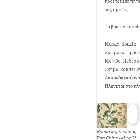
προετοιμαστείτε
σας ομάδας.
Τα βασικά σημεία
Μάρκα: Könitz
Χρώματα: Πράσι
Μοτίβο: Ποδόσφ
Σχήμα: κούπες γι
Ασφαλές φούρνο
Πλένεται στο πλ
Κούπα πορσελάνης
Bon China «Mug Of