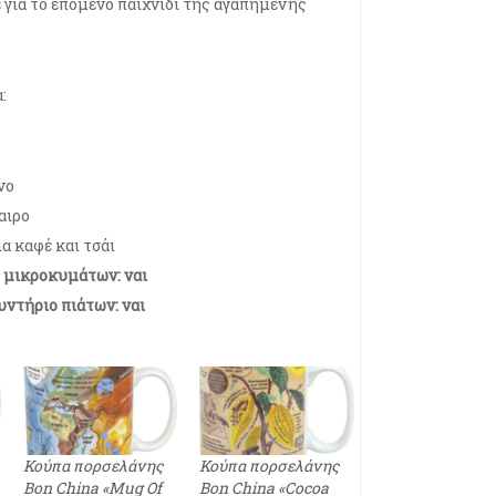
 για το επόμενο παιχνίδι της αγαπημένης
:
νο
αιρο
α καφέ και τσάι
 μικροκυμάτων: ναι
υντήριο πιάτων: ναι
Κούπα πορσελάνης
Κούπα πορσελάνης
Bon China «Mug Of
Bon China «Cocoa