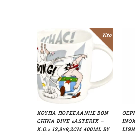
Sale
Νέο
ΠΡΟΣΘΉΚΗ ΣΤΟ
ΚΑΛΆΘΙ
ΚΟΎΠΑ ΠΟΡΣΕΛΆΝΗΣ BON
ΘΕΡ
CHINA DIVE «ASTERIX –
INOX
K.O.» 12,3×9,2CM 400ML BY
LIG