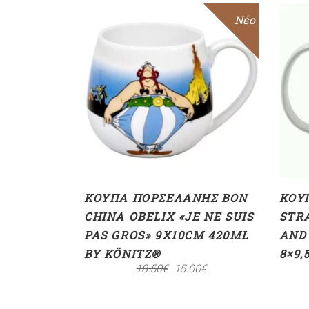
Sale
Νέο
ΠΡΟΣΘΉΚΗ ΣΤΟ
ΚΑΛΆΘΙ
ΚΟΎΠΑ ΠΟΡΣΕΛΆΝΗΣ BON
ΚΟΎ
CHINA OBELIX «JE NE SUIS
STR
PAS GROS» 9X10CM 420ML
AND
BY KÖNITZ®
8×9
18.50
€
15.00
€