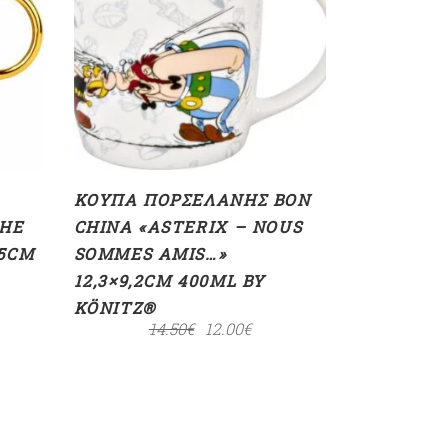
ΠΡΟΣΘΉΚΗ ΣΤΟ
ΚΑΛΆΘΙ
ΚΟΎΠΑ ΠΟΡΣΕΛΆΝΗΣ BON
THE
CHINA «ASTERIX – NOUS
,5CM
SOMMES AMIS…»
12,3×9,2CM 400ML BY
KÖNITZ®
14.50
€
12.00
€