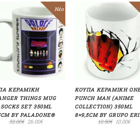
Sale
Νέο
ΠΡΟΣΘΉΚΗ ΣΤΟ
ΠΡΟΣΘΉΚΗ ΣΤΟ
ΚΑΛΆΘΙ
ΚΑΛΆΘΙ
ΠΑ ΚΕΡΑΜΙΚΉ
ΚΟΎΠΑ ΚΕΡΑΜΙΚΉ ON
ANGER THINGS MUG
PUNCH MAN (ANIME
 SOCKS SET 350ML
COLLECTION) 350ML
,5CM BY PALADONE®
8×9,5CM BY GRUPO ER
32.00
€
26.00
€
12.50
€
10.00
€