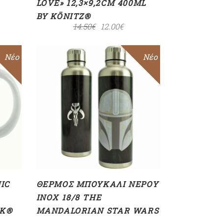
LOVE» 12,3×9,2CM 400ML
BY KÖNITZ®
14.50
€
12.00
€
Sale
Νέο
Sale
Νέο
ΠΡΟΣΘΉΚΗ ΣΤΟ
ΚΑΛΆΘΙ
IC
ΘΕΡΜΌΣ ΜΠΟΥΚΆΛΙ ΝΕΡΟΎ
INOX 18/8 THE
IK®
MANDALORIAN STAR WARS