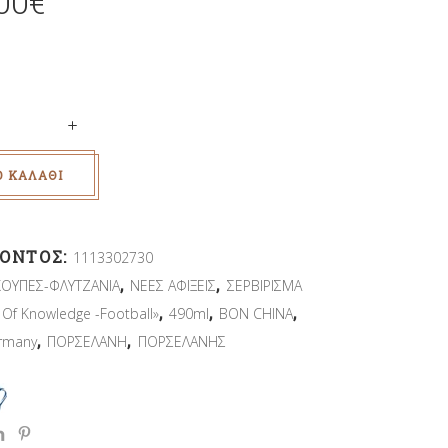
00
€
Ο ΚΑΛΆΘΙ
ΪΌΝΤΟΣ:
1113302730
,
,
ΚΟΥΠΕΣ-ΦΛΥΤΖΑΝΙΑ
ΝΕΕΣ ΑΦΙΞΕΙΣ
ΣΕΡΒΙΡΙΣΜΑ
,
,
,
Of Knowledge -Football»
490ml
BON CHINA
,
,
rmany
ΠΟΡΣΕΛΑΝΗ
ΠΟΡΣΕΛΑΝΗΣ