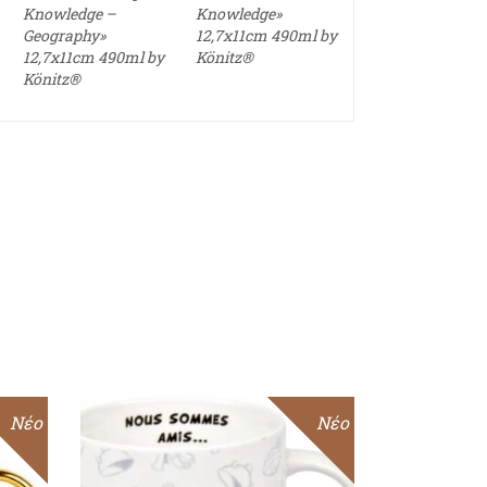
Knowledge –
Knowledge»
Geography»
12,7x11cm 490ml by
12,7x11cm 490ml by
Könitz®
Könitz®
Sale
Νέο
Sale
Νέο