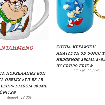
ΠΡΟΣΘΉΚΗ ΣΤΟ
ΚΑΛΆΘΙ
Διαβάστε περισσότερα
ΑΝΤΛΗΜΈΝΟ
ΚΟΎΠΑ ΚΕΡΑΜΙΚΉ
ΑΝΆΓΛΥΦΗ 3D SONIC 
HEDGEHOG 350ML 8×9
BY GRUPO ERIK®
27.00
€
22.00
€
ΠΑ ΠΟΡΣΕΛΆΝΗΣ BON
A OBELIX «TU ES LE
LLEUR» 10X9CM 380ML
KÖNITZ®
16.00
€
13.00
€