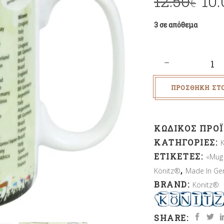
12.50
10.
€
3 σε απόθεμα
Quantity
ΠΡΟΣΘΉΚΗ ΣΤ
ΚΩΔΙΚΌΣ ΠΡΟ
ΚΑΤΗΓΟΡΊΕΣ:
ΕΤΙΚΈΤΕΣ:
«Mug 
,
Könitz®
Made In Ge
BRAND:
Könitz®
SHARE: