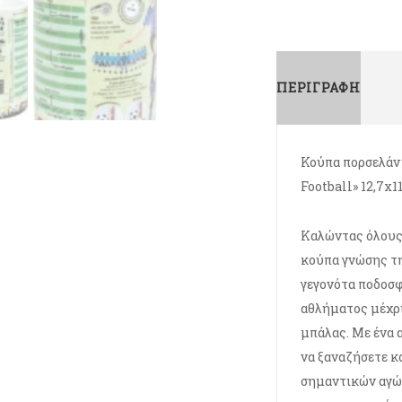
ΠΕΡΙΓΡΑΦΉ
Κούπα πορσελάν
Football» 12,7x
Καλώντας όλους
κούπα γνώσης τη
γεγονότα ποδοσφ
αθλήματος μέχρι
μπάλας. Με ένα 
να ξαναζήσετε κ
σημαντικών αγών