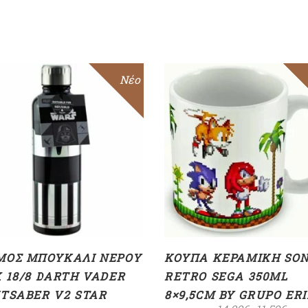
Νέο
ΠΡΟΣΘΉΚΗ ΣΤΟ
ΠΡΟΣΘΉΚΗ ΣΤΟ
ΚΑΛΆΘΙ
ΚΑΛΆΘΙ
ΜΌΣ ΜΠΟΥΚΆΛΙ ΝΕΡΟΎ
ΚΟΎΠΑ ΚΕΡΑΜΙΚΉ SON
 18/8 DARTH VADER
RETRO SEGA 350ML
HTSABER V2 STAR
8×9,5CM BY GRUPO ER