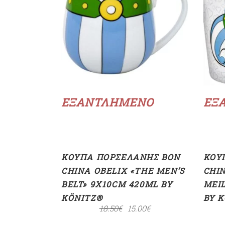
Διαβάστε περισσότερα
ΕΞΑΝΤΛΗΜΈΝΟ
ΕΞ
ΚΟΎΠΑ ΠΟΡΣΕΛΆΝΗΣ BON
ΚΟΎ
CHINA OBELIX «THE MEN’S
CHIN
BELT» 9X10CM 420ML BY
MEI
KÖNITZ®
BY 
18.50
€
15.00
€