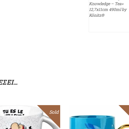
Knowledge – Tea»
12,7x11cm 490ml by
Könitz®
ΈΣΕΙ…
Sold
Sale