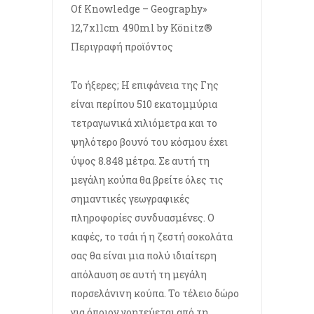
Of Knowledge – Geography»
12,7x11cm 490ml by Könitz®
Περιγραφή προϊόντος
Το ήξερες; Η επιφάνεια της Γης
είναι περίπου 510 εκατομμύρια
τετραγωνικά χιλιόμετρα και το
ψηλότερο βουνό του κόσμου έχει
ύψος 8.848 μέτρα. Σε αυτή τη
μεγάλη κούπα θα βρείτε όλες τις
σημαντικές γεωγραφικές
πληροφορίες συνδυασμένες. Ο
καφές, το τσάι ή η ζεστή σοκολάτα
σας θα είναι μια πολύ ιδιαίτερη
απόλαυση σε αυτή τη μεγάλη
πορσελάνινη κούπα. Το τέλειο δώρο
για όποιον γοητεύεται από τη