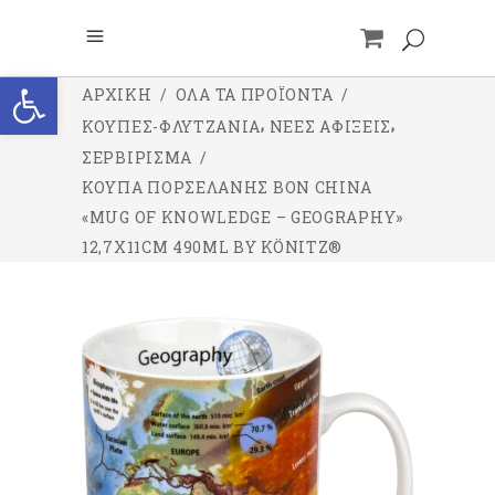
Ανοίξτε τη γραμμή εργαλείων
ΑΡΧΙΚΉ
/
ΌΛΑ ΤΑ ΠΡΟΪΌΝΤΑ
/
,
,
ΚΟΥΠΕΣ-ΦΛΥΤΖΑΝΙΑ
ΝΕΕΣ ΑΦΙΞΕΙΣ
ΣΕΡΒΙΡΙΣΜΑ
/
ΚΟΎΠΑ ΠΟΡΣΕΛΆΝΗΣ BON CHINA
«MUG OF KNOWLEDGE – GEOGRAPHY»
12,7X11CM 490ML BY KÖNITZ®