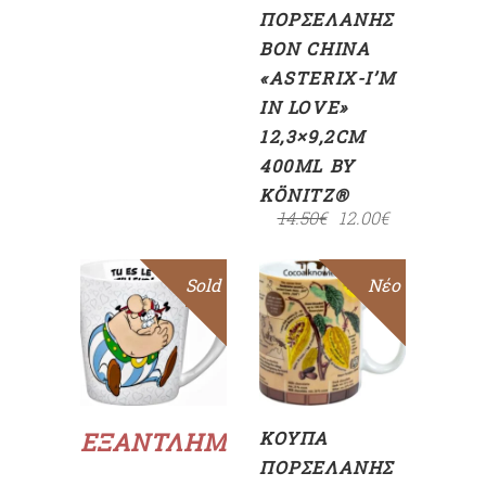
ΠΟΡΣΕΛΆΝΗΣ
BON CHINA
«ASTERIX-I’M
IN LOVE»
12,3×9,2CM
400ML BY
KÖNITZ®
14.50
€
12.00
€
Sold
Sale
Sale
Νέο
ΠΡΟΣΘΉΚΗ
ΣΤΟ
ΚΑΛΆΘΙ
Διαβάστε
περισσότερα
ΕΞΑΝΤΛΗΜΈΝΟ
ΚΟΎΠΑ
ΠΟΡΣΕΛΆΝΗΣ