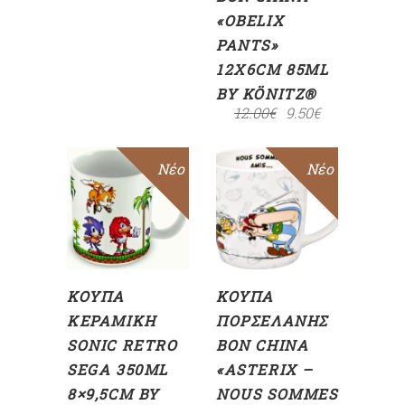
«OBELIX
PANTS»
12X6CM 85ML
BY KÖNITZ®
12.00
€
9.50
€
Sale
Νέο
Sale
Νέο
ΠΡΟΣΘΉΚΗ
ΠΡΟΣΘΉΚΗ
ΣΤΟ
ΣΤΟ
ΚΑΛΆΘΙ
ΚΑΛΆΘΙ
ΚΟΎΠΑ
ΚΟΎΠΑ
ΚΕΡΑΜΙΚΉ
ΠΟΡΣΕΛΆΝΗΣ
SONIC RETRO
BON CHINA
SEGA 350ML
«ASTERIX –
8×9,5CM BY
NOUS SOMMES