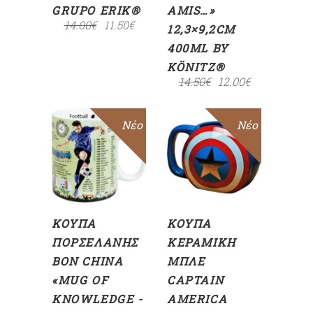
GRUPO ERIK®
AMIS…»
14.00
€
11.50
€
12,3×9,2CM
400ML BY
KÖNITZ®
14.50
€
12.00
€
Sale
Νέο
Sale
Νέο
ΠΡΟΣΘΉΚΗ
ΠΡΟΣΘΉΚΗ
ΣΤΟ
ΣΤΟ
ΚΑΛΆΘΙ
ΚΑΛΆΘΙ
ΚΟΎΠΑ
ΚΟΎΠΑ
ΠΟΡΣΕΛΆΝΗΣ
ΚΕΡΑΜΙΚΉ
BON CHINA
ΜΠΛΕ
«MUG OF
CAPTAIN
KNOWLEDGE -
AMERICA