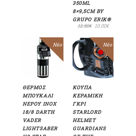
350ML
8×9,5CM BY
GRUPO ERIK®
12.50
€
10.00
€
Νέο
Sale
Νέο
ΠΡΟΣΘΉΚΗ
ΠΡΟΣΘΉΚΗ
ΣΤΟ
ΣΤΟ
ΚΑΛΆΘΙ
ΚΑΛΆΘΙ
ΘΕΡΜΌΣ
ΚΟΎΠΑ
ΜΠΟΥΚΆΛΙ
ΚΕΡΑΜΙΚΉ
ΝΕΡΟΎ INOX
ΓΚΡΙ
18/8 DARTH
STARLORD
VADER
HELMET
LIGHTSABER
GUARDIANS