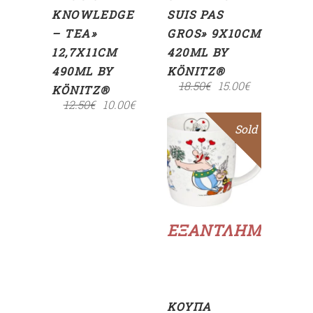
KNOWLEDGE
SUIS PAS
– TEA»
GROS» 9X10CM
12,7X11CM
420ML BY
490ML BY
KÖNITZ®
18.50
€
15.00
€
KÖNITZ®
12.50
€
10.00
€
Sold
Sale
Διαβάστε
περισσότερα
ΕΞΑΝΤΛΗΜΈΝΟ
ΚΟΎΠΑ