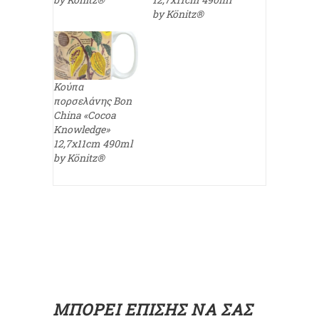
by Könitz®
Κούπα
πορσελάνης Bon
China «Cocoa
Knowledge»
12,7x11cm 490ml
by Könitz®
ΜΠΟΡΕΊ ΕΠΊΣΗΣ ΝΑ ΣΑΣ