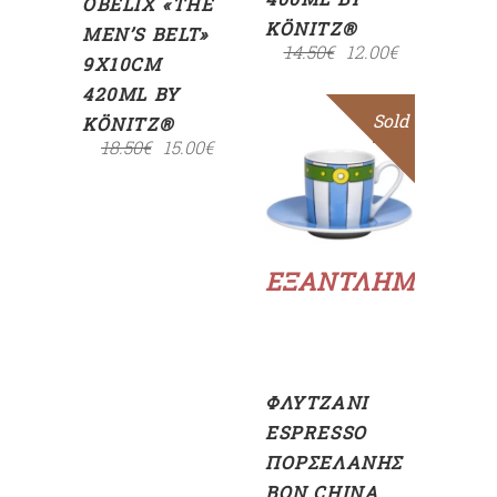
OBELIX «THE
KÖNITZ®
MEN’S BELT»
14.50
€
12.00
€
9X10CM
420ML BY
Sold
Sale
KÖNITZ®
18.50
€
15.00
€
Διαβάστε
περισσότερα
ΕΞΑΝΤΛΗΜΈΝΟ
ΦΛΥΤΖΆΝΙ
ESPRESSO
ΠΟΡΣΕΛΆΝΗΣ
BON CHINA