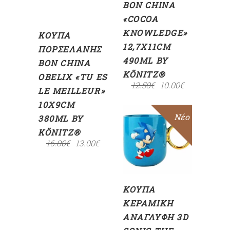
BON CHINA
«COCOA
KNOWLEDGE»
ΚΟΎΠΑ
12,7X11CM
ΠΟΡΣΕΛΆΝΗΣ
490ML BY
BON CHINA
KÖNITZ®
OBELIX «TU ES
12.50
€
10.00
€
LE MEILLEUR»
10X9CM
Sale
Νέο
380ML BY
ΠΡΟΣΘΉΚΗ
KÖNITZ®
ΣΤΟ
16.00
€
13.00
€
ΚΑΛΆΘΙ
ΚΟΎΠΑ
ΚΕΡΑΜΙΚΉ
ΑΝΆΓΛΥΦΗ 3D