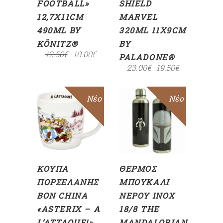
FOOTBALL»
SHIELD
12,7X11CM
MARVEL
490ML BY
320ML 11X9CM
KÖNITZ®
BY
12.50
€
10.00
€
PALADONE®
23.00
€
19.50
€
Sale
Νέο
Sale
Νέο
ΠΡΟΣΘΉΚΗ
ΠΡΟΣΘΉΚΗ
ΣΤΟ
ΣΤΟ
ΚΑΛΆΘΙ
ΚΑΛΆΘΙ
ΚΟΎΠΑ
ΘΕΡΜΌΣ
ΠΟΡΣΕΛΆΝΗΣ
ΜΠΟΥΚΆΛΙ
BON CHINA
ΝΕΡΟΎ INOX
«ASTERIX – A
18/8 THE
L’ATTAQUE!»
MANDALORIAN