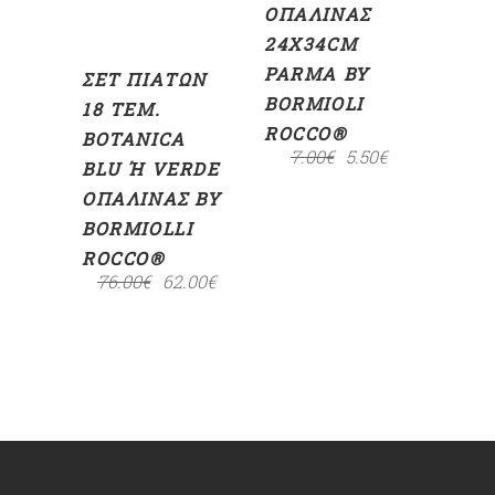
ΟΠΑΛΊΝΑΣ
24X34CM
PARMA BY
ΣΕΤ ΠΙΆΤΩΝ
BORMIOLI
18 ΤΕΜ.
ROCCO®
BOTANICA
7.00
€
5.50
€
BLU Ή VERDE Ο
ΠΑΛΊΝΑΣ BY B
ORMIOLLI R
OCCO®
76.00
€
62.00
€