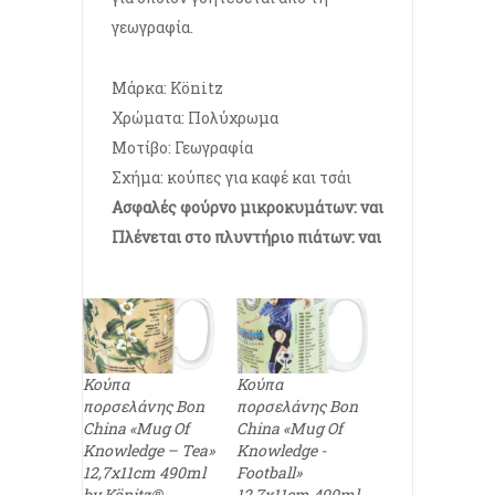
γεωγραφία.
Μάρκα: Könitz
Χρώματα: Πολύχρωμα
Μοτίβο: Γεωγραφία
Σχήμα: κούπες για καφέ και τσάι
Ασφαλές φούρνο μικροκυμάτων: ναι
Πλένεται στο πλυντήριο πιάτων: ναι
Κούπα
Κούπα
πορσελάνης Bon
πορσελάνης Bon
China «Mug Of
China «Mug Of
Knowledge – Tea»
Knowledge -
12,7x11cm 490ml
Football»
by Könitz®
12,7x11cm 490ml