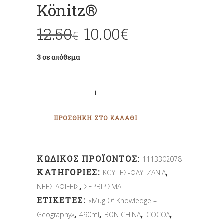
Könitz®
12.50
10.00
€
€
3 σε απόθεμα
Quantity
ΠΡΟΣΘΉΚΗ ΣΤΟ ΚΑΛΆΘΙ
ΚΩΔΙΚΌΣ ΠΡΟΪΌΝΤΟΣ:
1113302078
ΚΑΤΗΓΟΡΊΕΣ:
,
ΚΟΥΠΕΣ-ΦΛΥΤΖΑΝΙΑ
,
ΝΕΕΣ ΑΦΙΞΕΙΣ
ΣΕΡΒΙΡΙΣΜΑ
ΕΤΙΚΈΤΕΣ:
«Mug Of Knowledge –
,
,
,
,
Geography»
490ml
BON CHINA
COCOA