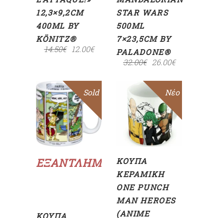
12,3×9,2CM
STAR WARS
400ML BY
500ML
KÖNITZ®
7×23,5CM BY
14.50
€
12.00
€
PALADONE®
32.00
€
26.00
€
Sold
Sale
Sale
Νέο
ΠΡΟΣΘΉΚΗ
ΣΤΟ
ΚΑΛΆΘΙ
Διαβάστε
περισσότερα
ΕΞΑΝΤΛΗΜΈΝΟ
ΚΟΎΠΑ
ΚΕΡΑΜΙΚΉ
ONE PUNCH
MAN HEROES
(ANIME
ΚΟΎΠΑ