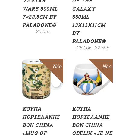
V2 STAR
OF THE
WARS 500ML
GALAXY
7×23,5CM BY
550ML
PALADONE®
13X12X11CM
26.00
€
BY
PALADONE®
28.00
€
22.50
€
Sale
Νέο
Sale
Νέο
ΠΡΟΣΘΉΚΗ
ΠΡΟΣΘΉΚΗ
ΣΤΟ
ΣΤΟ
ΚΑΛΆΘΙ
ΚΑΛΆΘΙ
ΚΟΎΠΑ
ΚΟΎΠΑ
ΠΟΡΣΕΛΆΝΗΣ
ΠΟΡΣΕΛΆΝΗΣ
BON CHINA
BON CHINA
«MUG OF
OBELIX «JE NE