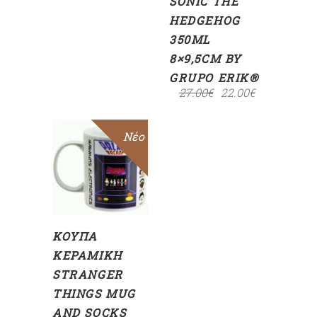
SONIC THE
HEDGEHOG
350ML
8×9,5CM BY
GRUPO ERIK®
27.00
€
22.00
€
Sale
Νέο
ΠΡΟΣΘΉΚΗ
ΣΤΟ
ΚΑΛΆΘΙ
ΚΟΎΠΑ
ΚΕΡΑΜΙΚΉ
STRANGER
THINGS MUG
AND SOCKS