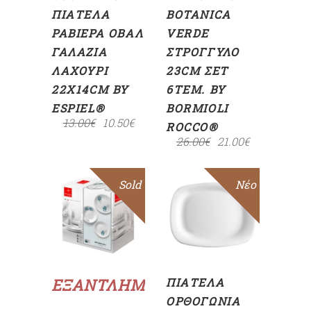
ΠΙΑΤΈΛΑ
BOTANICA
ΡΑΒΙΈΡΑ ΟΒΆΛ
VERDE
ΓΑΛΆΖΙΑ
ΣΤΡΟΓΓΥΛΌ
ΛΑΧΟΎΡΙ
23CM ΣΕΤ
22X14CM BY
6ΤΕΜ. BY
ESPIEL®
BORMIOLI
13.00
€
10.50
€
ROCCO®
26.00
€
21.00
€
Sold
Sale
Sale
Νέο
ΠΡΟΣΘΉΚΗ
ΣΤΟ
ΚΑΛΆΘΙ
Επιλογή
ΕΞΑΝΤΛΗΜΈΝΟ
ΠΙΑΤΈΛΑ
ΟΡΘΟΓΏΝΙΑ