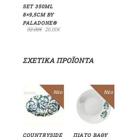
SET 350ML
8×9,5CM BY
PALADONE®
32.00
€
26.00
€
ΣΧΕΤΙΚΆ ΠΡΟΪΌΝΤΑ
Sale
Νέο
Sale
Νέο
ΠΡΟΣΘΉΚΗ
ΠΡΟΣΘΉΚΗ
ΣΤΟ
ΣΤΟ
ΚΑΛΆΘΙ
ΚΑΛΆΘΙ
COUNTRYSIDE
ΠΙΆΤΟ ΒΑΘΎ