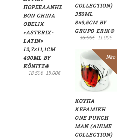
COLLECTION)
ΠΟΡΣΕΛΆΝΗΣ
350ML
BON CHINA
8×9,5CM BY
OBELIX
GRUPO ERIK®
«ASTERIX-
13.00
€
11.00
€
LATIN»
12,7×11,1CM
Sale
Νέο
490ML BY
ΠΡΟΣΘΉΚΗ
KÖNITZ®
ΣΤΟ
18.50
€
15.00
€
ΚΑΛΆΘΙ
ΚΟΎΠΑ
ΚΕΡΑΜΙΚΉ
ONE PUNCH
MAN (ANIME
COLLECTION)