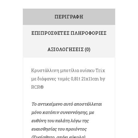
ΠΕΡΙΓΡΑΦΉ
ΕΠΙΠΡΌΣΘΕΤΕΣ ΠΛΗΡΟΦΟΡΊΕΣ
ΑΞΙΟΛΟΓΉΣΕΙΣ (0)
Κρυστάλλινη μποτίλια ουίσκυ Trix
με διάφανες τομές 0,8lt 21x11cm by
RCR®
Το αντικείμενο αυτό αποστέλλεται
μόνο κατόπιν συνεννόησης, με
ευθύνη του πελάτη λόγω της
ευαισθησίας του προιόντος
(Ευαίσθητο, σπάει εύκολα).