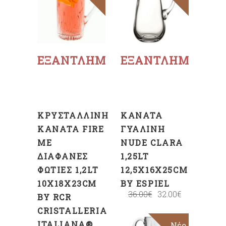
Διαβάστε
Διαβάστε
περισσότερα
περισσότερα
ΕΞΑΝΤΛΗΜΈΝΟ
ΕΞΑΝΤΛΗΜΈΝΟ
ΚΡΥΣΤΆΛΛΙΝΗ
ΚΑΝΆΤΑ
ΚΑΝΆΤΑ FIRE
ΓΥΆΛΙΝΗ
ΜΕ
NUDE CLARA
ΔΙΆΦΑΝΕΣ
1,25LT
ΦΩΤΙΈΣ 1,2LT
12,5X16X25CM
10X18X23CM
BY ESPIEL
36.00
€
32.00
€
BY RCR
CRISTALLERIA
ITALIANA®
Νέο