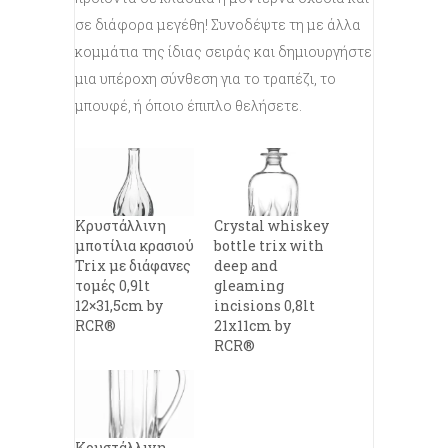
σε διάφορα μεγέθη! Συνοδέψτε τη με άλλα
κομμάτια της ίδιας σειράς και δημιουργήστε
μια υπέροχη σύνθεση για το τραπέζι, το
μπουφέ, ή όποιο έπιπλο θελήσετε.
Κρυστάλλινη
Crystal whiskey
μποτίλια κρασιού
bottle trix with
Trix με διάφανες
deep and
τομές 0,9lt
gleaming
12×31,5cm by
incisions 0,8lt
RCR®
21x11cm by
RCR®
Κρυστάλλινη