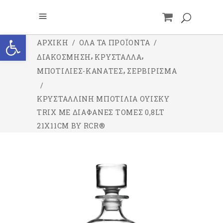
Ανοίξτε τη γραμμή εργαλείων
ΑΡΧΙΚΉ
/
ΌΛΑ ΤΑ ΠΡΟΪΌΝΤΑ
/
,
,
ΔΙΑΚΟΣΜΗΣΗ
ΚΡΥΣΤΑΛΛΑ
,
ΜΠΟΤΙΛΙΕΣ-ΚΑΝΑΤΕΣ
ΣΕΡΒΙΡΙΣΜΑ
/
ΚΡΥΣΤΆΛΛΙΝΗ ΜΠΟΤΊΛΙΑ ΟΥΊΣΚΥ
TRIX ΜΕ ΔΙΆΦΑΝΕΣ ΤΟΜΈΣ 0,8LT
21X11CM BY RCR®