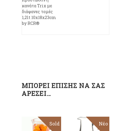
κανάτα Trix με
διάφανες τομές
1,2lt 10x18x23cm
by RCR®
ΜΠΟΡΕΊ ΕΠΊΣΗΣ ΝΑ ΣΑΣ
ΑΡΈΣΕΙ…
Sold
Sale
Sold
Sale
Νέο