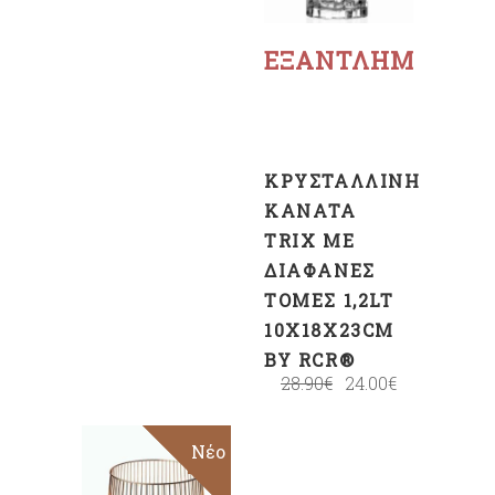
περισσότερα
ΕΞΑΝΤΛΗΜΈΝΟ
ΚΡΥΣΤΆΛΛΙΝΗ
ΚΑΝΆΤΑ
TRIX ΜΕ
ΔΙΆΦΑΝΕΣ
ΤΟΜΈΣ 1,2LT
10X18X23CM
BY RCR®
28.90
€
24.00
€
Sale
Νέο
ΠΡΟΣΘΉΚΗ