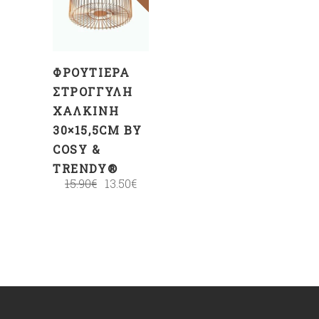
ΣΤΟ
ΚΑΛΆΘΙ
ΦΡΟΥΤΙΈΡΑ
ΣΤΡΟΓΓΥΛΉ
ΧΆΛΚΙΝΗ
30×15,5CM BY
COSY &
TRENDY®
15.90
€
13.50
€