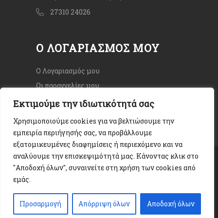
27310 24026
Ο ΛΟΓΑΡΙΑΣΜΌΣ ΜΟΥ
Ο Λογαριασμός μου
Οι παραγγελίες μου
Εκτιμούμε την ιδιωτικότητά σας
Χρησιμοποιούμε cookies για να βελτιώσουμε την
εμπειρία περιήγησής σας, να προβάλλουμε
εξατομικευμένες διαφημίσεις ή περιεχόμενο και να
αναλύουμε την επισκεψιμότητά μας. Κάνοντας κλικ στο
Copyright © 2020. All rights Reserved.
"Αποδοχή όλων", συναινείτε στη χρήση των cookies από
Όροι χρήσης
|
Πολιτική Απορρήτου
|
εμάς.
Cookies
Προσαρμογή
Απόρριψη όλων
Αποδοχή όλων
Web Design & Development by
24LC.gr