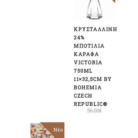
ΚΑΛΆΘΙ
ΚΡΥΣΤΆΛΛΙΝΗ
24%
ΜΠΟΤΊΛΙΑ
ΚΑΡΆΦΑ
VICTORIA
750ML
11×32,5CM BY
BOHEMIA
CZECH
REPUBLIC®
56.00
€
Sale
Νέο
ΠΡΟΣΘΉΚΗ