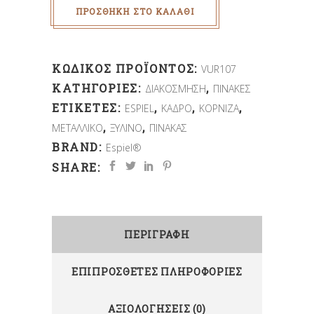
ΠΡΟΣΘΉΚΗ ΣΤΟ ΚΑΛΆΘΙ
ΚΩΔΙΚΌΣ ΠΡΟΪΌΝΤΟΣ:
VUR107
ΚΑΤΗΓΟΡΊΕΣ:
,
ΔΙΑΚΟΣΜΗΣΗ
ΠΙΝΑΚΕΣ
ΕΤΙΚΈΤΕΣ:
,
,
,
ESPIEL
ΚΑΔΡΟ
ΚΟΡΝΙΖΑ
,
,
ΜΕΤΑΛΛΙΚΟ
ΞΥΛΙΝΟ
ΠΙΝΑΚΑΣ
BRAND:
Espiel®
SHARE:
ΠΕΡΙΓΡΑΦΉ
ΕΠΙΠΡΌΣΘΕΤΕΣ ΠΛΗΡΟΦΟΡΊΕΣ
ΑΞΙΟΛΟΓΉΣΕΙΣ (0)