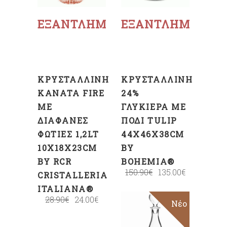
περισσότερα
περισσότερα
ΕΞΑΝΤΛΗΜΈΝΟ
ΕΞΑΝΤΛΗΜΈΝΟ
ΚΡΥΣΤΆΛΛΙΝΗ
ΚΡΥΣΤΆΛΛΙΝΗ
ΚΑΝΆΤΑ FIRE
24%
ΜΕ
ΓΛΥΚΙΈΡΑ ΜΕ
ΔΙΆΦΑΝΕΣ
ΠΌΔΙ TULIP
ΦΩΤΙΈΣ 1,2LT
44X46X38CM
10X18X23CM
BY
BY RCR
BOHEMIA®
150.90
€
135.00
€
CRISTALLERIA
ITALIANA®
28.90
€
24.00
€
Νέο
ΠΡΟΣΘΉΚΗ
ΣΤΟ