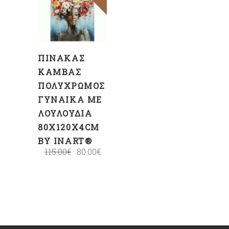
ΣΤΟ
ΚΑΛΆΘΙ
ΠΊΝΑΚΑΣ
ΚΑΜΒΆΣ
ΠΟΛΎΧΡΩΜΟΣ
ΓΥΝΑΊΚΑ ΜΕ
ΛΟΥΛΟΎΔΙΑ
80X120X4CM
BY INART®
115.00
€
80.00
€