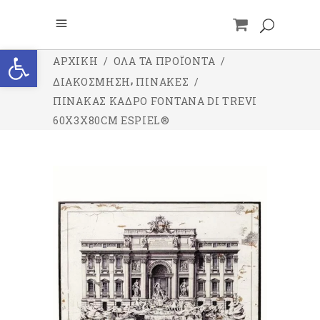
Ανοίξτε τη γραμμή εργαλείων
ΑΡΧΙΚΉ
/
ΌΛΑ ΤΑ ΠΡΟΪΌΝΤΑ
/
,
ΔΙΑΚΟΣΜΗΣΗ
ΠΙΝΑΚΕΣ
/
ΠΊΝΑΚΑΣ ΚΆΔΡΟ FONTANA DI TREVI
60X3X80CM ESPIEL®