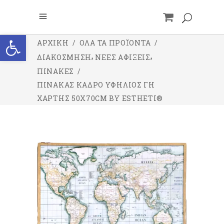
Ανοίξτε τη γραμμή εργαλείων
ΑΡΧΙΚΉ
/
ΌΛΑ ΤΑ ΠΡΟΪΌΝΤΑ
/
,
,
ΔΙΑΚΟΣΜΗΣΗ
ΝΕΕΣ ΑΦΙΞΕΙΣ
ΠΙΝΑΚΕΣ
/
ΠΊΝΑΚΑΣ ΚΆΔΡΟ ΥΦΉΛΙΟΣ ΓΗ
ΧΆΡΤΗΣ 50X70CM BY ESTHETI®