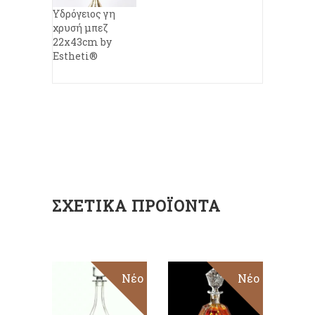
Υδρόγειος γη
χρυσή μπεζ
22x43cm by
Estheti®
ΣΧΕΤΙΚΆ ΠΡΟΪΌΝΤΑ
Νέο
Νέο
ΠΡΟΣΘΉΚΗ
ΠΡΟΣΘΉΚΗ
ΣΤΟ
ΣΤΟ