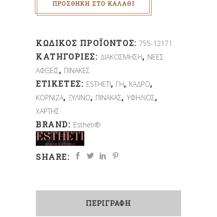
ΠΡΟΣΘΉΚΗ ΣΤΟ ΚΑΛΆΘΙ
ΚΩΔΙΚΌΣ ΠΡΟΪΌΝΤΟΣ:
755-12171
ΚΑΤΗΓΟΡΊΕΣ:
,
ΔΙΑΚΟΣΜΗΣΗ
ΝΕΕΣ
,
ΑΦΙΞΕΙΣ
ΠΙΝΑΚΕΣ
ΕΤΙΚΈΤΕΣ:
,
,
,
ESTHETI
ΓΗ
ΚΑΔΡΟ
,
,
,
,
ΚΟΡΝΙΖΑ
ΞΥΛΙΝΟ
ΠΙΝΑΚΑΣ
ΥΦΗΛΙΟΣ
ΧΑΡΤΗΣ
BRAND:
Estheti®
SHARE:
ΠΕΡΙΓΡΑΦΉ