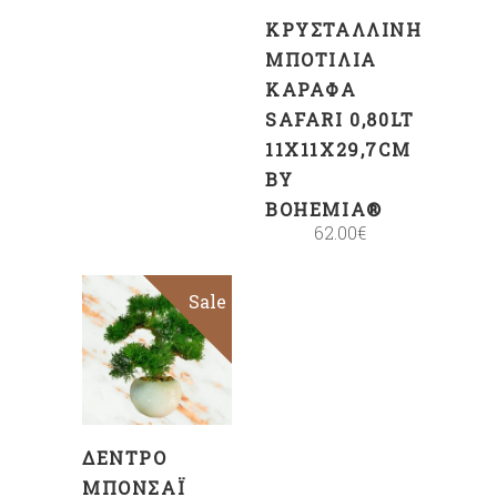
ΚΡΥΣΤΆΛΛΙΝΗ
ΜΠΟΤΊΛΙΑ
ΚΑΡΆΦΑ
SAFARI 0,80LT
11X11X29,7CM
BY
BOHEMIA®
62.00
€
Sale
ΠΡΟΣΘΉΚΗ
ΣΤΟ
ΚΑΛΆΘΙ
ΔΈΝΤΡΟ
ΜΠΟΝΣΆΙ