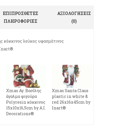
ΕΠΙΠΡΌΣΘΕΤΕΣ
ΑΞΙΟΛΟΓΉΣΕΙΣ
ΠΛΗΡΟΦΟΡΊΕΣ
(0)
ης κόκκινος λεύκος υφασμάτινος
Inart®
Xmas Αγ. Βασίλης
Xmas Santa Claus
άγαλμα φιγούρα
plastic in white &
Polyresin κόκκινος
red 26x16x45cm by
15x10x16,5cm by A.I.
Inart®
Decorations®