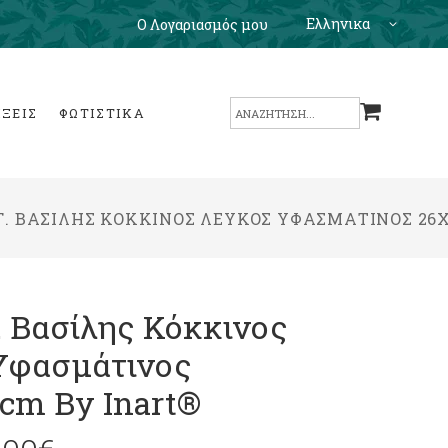
Ελληνικα
Ο Λογαριασμός μου
Search
ΙΞΕΙΣ
ΦΩΤΙΣΤΙΚΑ
for:
. ΒΑΣΊΛΗΣ ΚΌΚΚΙΝΟΣ ΛΕΎΚΟΣ ΥΦΑΣΜΆΤΙΝΟΣ 26X
 Βασίλης Κόκκινος
Υφασμάτινος
cm By Inart®