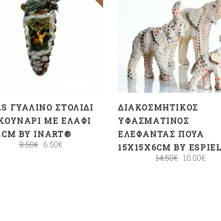
ΠΡΟΣΘΉΚΗ ΣΤΟ
ΠΡΟΣΘΉΚΗ ΣΤΟ
ΚΑΛΆΘΙ
ΚΑΛΆΘΙ
S ΓΥΆΛΙΝΟ ΣΤΟΛΊΔΙ
ΔΙΑΚΟΣΜΗΤΙΚΌΣ
ΚΟΥΝΆΡΙ ΜΕ ΕΛΆΦΙ
ΥΦΑΣΜΆΤΙΝΟΣ
4CM BY INART®
ΕΛΈΦΑΝΤΑΣ ΠΟΥΆ
8.50
€
6.50
€
15X15X6CM BY ESPIE
14.50
€
10.00
€