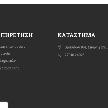
ΥΠΗΡΈΤΗΣΗ
ΚΑΤΆΣΤΗΜΑ
ική επιστροφών
Βρασίδου 104, Σπάρτη, 231
ινωνία
27310 24026
πληρωμών
ι αποστολής