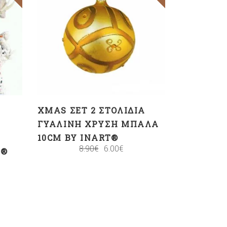
ΠΡΟΣΘΉΚΗ ΣΤΟ
ΚΑΛΆΘΙ
XMAS ΣΕΤ 2 ΣΤΟΛΊΔΙΑ
ΓΥΆΛΙΝΗ ΧΡΥΣΉ ΜΠΆΛΑ
10CM BY INART®
8.90
€
6.00
€
L®