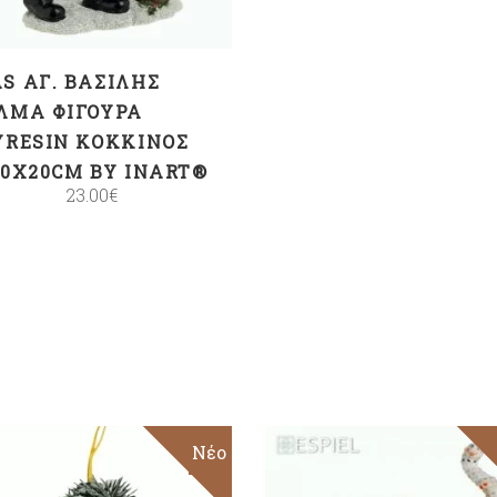
S ΑΓ. ΒΑΣΊΛΗΣ
ΛΜΑ ΦΙΓΟΎΡΑ
YRESIN ΚΌΚΚΙΝΟΣ
10X20CM BY INART®
23.00
€
Sale
Νέο