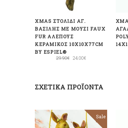
XMAS ΣΤΟΛΊΔΙ ΑΓ.
XMA
ΒΑΣΊΛΗΣ ΜΕ ΜΟΎΣΙ FAUX
ΆΓΑ
FUR ΑΛΕΠΟΎΣ
POL
ΚΕΡΑΜΙΚΌΣ 10X10X77CM
14X
BY ESPIEL®
29.90
€
24.00
€
ΣΧΕΤΙΚΆ ΠΡΟΪΌΝΤΑ
Sale