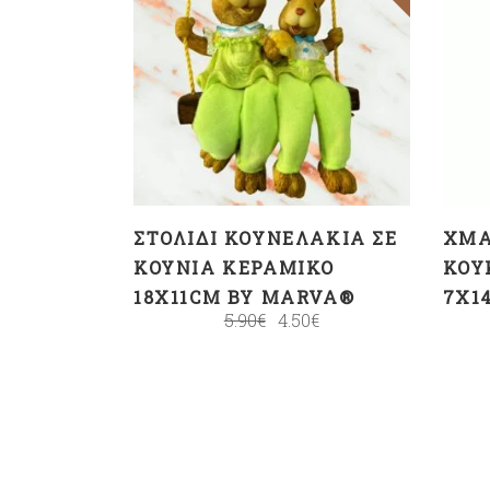
ΠΡΟΣΘΉΚΗ ΣΤΟ
ΚΑΛΆΘΙ
ΣΤΟΛΊΔΙ ΚΟΥΝΕΛΆΚΙΑ ΣΕ
XMA
ΚΟΎΝΙΑ ΚΕΡΑΜΙΚΌ
ΚΟΥ
18X11CM BY MARVA®
7X1
5.90
€
4.50
€