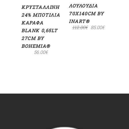
ΛΟΥΛΟΎΔΙΑ
ΚΡΥΣΤΆΛΛΙΝΗ
70X140CM BY
24% ΜΠΟΤΊΛΙΑ
INART®
ΚΑΡΆΦΑ
112.00
€
85.00
€
BLANK 0,65LT
27CM BY
BOHEMIA®
56.00
€