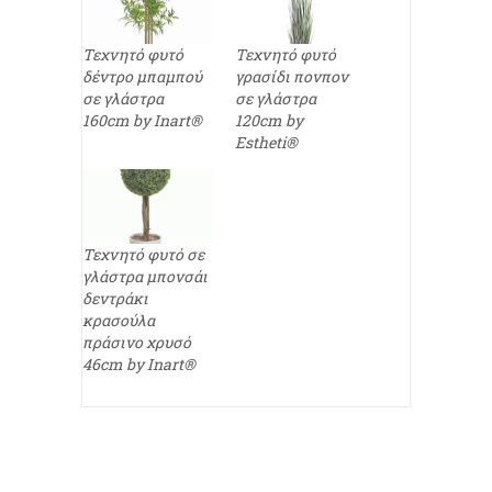
Τεχνητό φυτό
Τεχνητό φυτό
δέντρο μπαμπού
γρασίδι πονπον
σε γλάστρα
σε γλάστρα
160cm by Inart®
120cm by
Estheti®
Τεχνητό φυτό σε
γλάστρα μπονσάι
δεντράκι
κρασούλα
πράσινο χρυσό
46cm by Inart®