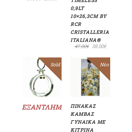
TIMELESS
0,9LT
10×26,3CM BY
RCR
CRISTALLERIA
ITALIANA®
47.00
€
38.00
€
Sold
Sale
Νέο
ΠΡΟΣΘΉΚΗ
ΣΤΟ
ΚΑΛΆΘΙ
Διαβάστε
περισσότερα
ΕΞΑΝΤΛΗΜΈΝΟ
ΠΊΝΑΚΑΣ
ΚΑΜΒΆΣ
ΓΥΝΑΊΚΑ ΜΕ
ΚΊΤΡΙΝΑ