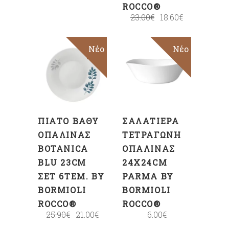
ROCCO®
23.00
€
18.60
€
Sale
Νέο
Νέο
ΠΡΟΣΘΉΚΗ
ΠΡΟΣΘΉΚΗ
ΣΤΟ
ΣΤΟ
ΚΑΛΆΘΙ
ΚΑΛΆΘΙ
ΠΙΆΤΟ ΒΑΘΎ
ΣΑΛΑΤΙΈΡΑ
ΟΠΑΛΊΝΑΣ
ΤΕΤΡΆΓΩΝΗ
BOTANICA
ΟΠΑΛΊΝΑΣ
BLU 23CM
24X24CM
ΣΕΤ 6ΤΕΜ. BY
PARMA BY
BORMIOLI
BORMIOLI
ROCCO®
ROCCO®
25.90
€
21.00
€
6.00
€