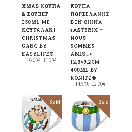
XMAS ΚΟΎΠΑ
ΚΟΎΠΑ
& ΣΟΥΒΈΡ
ΠΟΡΣΕΛΆΝΗΣ
350ML ΜΕ
BON CHINA
ΚΟΥΤΑΛΆΚΙ
«ASTERIX –
CHRISTMAS
NOUS
GANG BY
SOMMES
EASYLIFE®
AMIS…»
16.00
€
11.00
€
12,3×9,2CM
400ML BY
KÖNITZ®
14.50
€
12.00
€
Sold
Sale
Sold
Sale
Διαβάστε
Διαβάστε