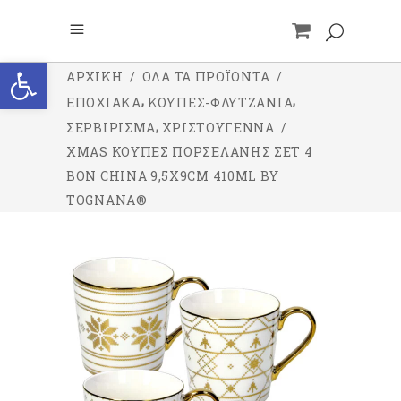
Ανοίξτε τη γραμμή εργαλείων
ΑΡΧΙΚΉ
/
ΌΛΑ ΤΑ ΠΡΟΪΌΝΤΑ
/
,
,
ΕΠΟΧΙΑΚΑ
ΚΟΥΠΕΣ-ΦΛΥΤΖΑΝΙΑ
,
ΣΕΡΒΙΡΙΣΜΑ
ΧΡΙΣΤΟΥΓΕΝΝΑ
/
XMAS ΚΟΎΠΕΣ ΠΟΡΣΕΛΆΝΗΣ ΣΕΤ 4
BON CHINA 9,5X9CM 410ML BY
TOGNANA®