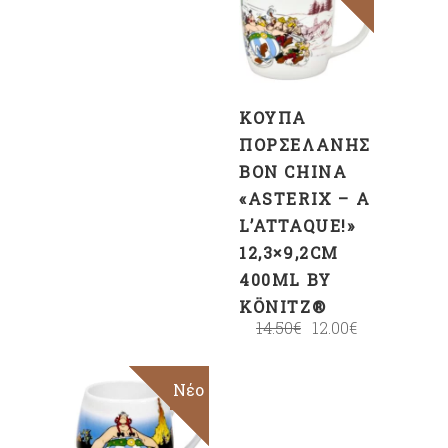
ΣΤΟ
ΚΑΛΆΘΙ
ΚΟΎΠΑ
ΠΟΡΣΕΛΆΝΗΣ
BON CHINA
«ASTERIX – A
L’ATTAQUE!»
12,3×9,2CM
400ML BY
KÖNITZ®
14.50
€
12.00
€
Sale
Νέο
ΠΡΟΣΘΉΚΗ
ΣΤΟ