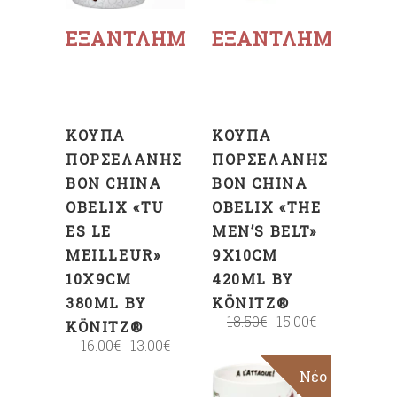
περισσότερα
περισσότερα
ΕΞΑΝΤΛΗΜΈΝΟ
ΕΞΑΝΤΛΗΜΈΝΟ
ΚΟΎΠΑ
ΚΟΎΠΑ
ΠΟΡΣΕΛΆΝΗΣ
ΠΟΡΣΕΛΆΝΗΣ
BON CHINA
BON CHINA
OBELIX «TU
OBELIX «THE
ES LE
MEN’S BELT»
MEILLEUR»
9X10CM
10X9CM
420ML BY
380ML BY
KÖNITZ®
18.50
€
15.00
€
KÖNITZ®
16.00
€
13.00
€
Sale
Νέο
ΠΡΟΣΘΉΚΗ