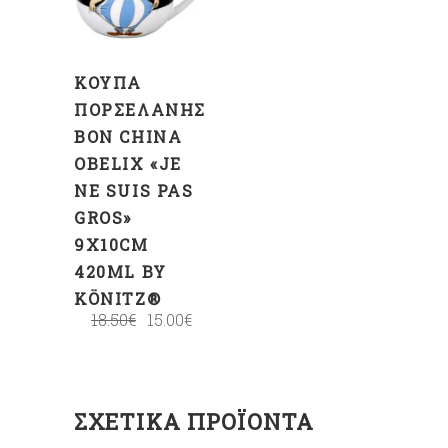
ΚΑΛΆΘΙ
ΚΟΎΠΑ
ΠΟΡΣΕΛΆΝΗΣ
BON CHINA
OBELIX «JE
NE SUIS PAS
GROS»
9X10CM
420ML BY
KÖNITZ®
18.50
€
15.00
€
ΣΧΕΤΙΚΆ ΠΡΟΪΌΝΤΑ