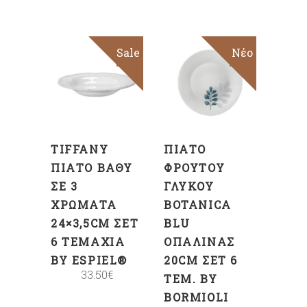
Sale
Sale
Νέο
ΠΡΟΣΘΉΚΗ
ΕΠΙΛΟΓΉ
ΣΤΟ
ΚΑΛΆΘΙ
TIFFANY
ΠΙΆΤΟ
ΠΙΆΤΟ ΒΑΘΎ
ΦΡΟΎΤΟΥ
ΣΕ 3
ΓΛΥΚΟΎ
ΧΡΏΜΑΤΑ
BOTANICA
24×3,5CM ΣΕΤ
BLU
6 ΤΕΜΆΧΙΑ
ΟΠΑΛΊΝΑΣ
BY ESPIEL®
20CM ΣΕΤ 6
33.50
€
ΤΕΜ. BY
BORMIOLI