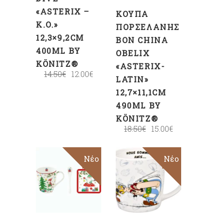
«ASTERIX –
ΚΟΎΠΑ
K.O.»
ΠΟΡΣΕΛΆΝΗΣ
12,3×9,2CM
BON CHINA
400ML BY
OBELIX
KÖNITZ®
«ASTERIX-
14.50
€
12.00
€
LATIN»
12,7×11,1CM
490ML BY
KÖNITZ®
18.50
€
15.00
€
Sale
Νέο
Sale
Νέο
ΠΡΟΣΘΉΚΗ
ΠΡΟΣΘΉΚΗ
ΣΤΟ
ΣΤΟ
ΚΑΛΆΘΙ
ΚΑΛΆΘΙ