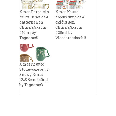
Xmas Porcelain
Xmas Κούπα
mugs in set of 4
πορσελάνης σε 4
patterns Bon
σχέδια Bon
China 9,5x9cm
China 9,3x9cm
410ml by
425ml by
Tognana®
Waechtersbach®
Xmas Κούπες
Stoneware σετ 3
Snowy Xmas
12×8,8cm 540ml
by Tognana®