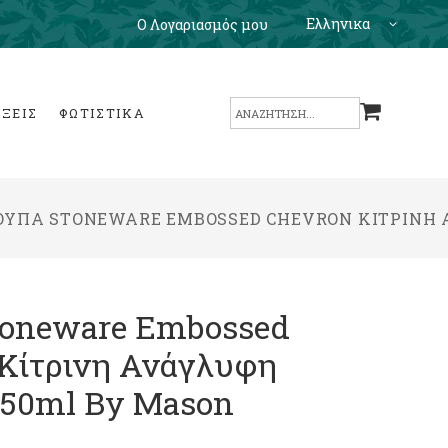
Ελληνικα
Ο Λογαριασμός μου
Search
ΙΞΕΙΣ
ΦΩΤΙΣΤΙΚΑ
for:
ΟΎΠΑ STONEWARE EMBOSSED CHEVRON ΚΊΤΡΙΝΗ 
toneware Embossed
Κίτρινη Ανάγλυφη
350ml By Mason