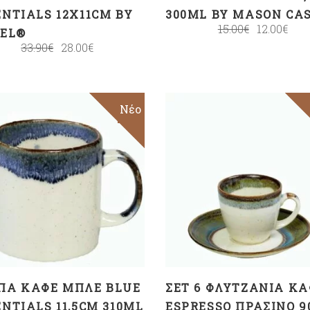
ENTIALS 12X11CM BY
300ML BY MASON CA
15.00
€
12.00
€
IEL®
33.90
€
28.00
€
Sale
Νέο
ΠΡΟΣΘΉΚΗ ΣΤΟ
ΠΡΟΣΘΉΚΗ ΣΤΟ
ΚΑΛΆΘΙ
ΚΑΛΆΘΙ
ΠΑ ΚΑΦΈ ΜΠΛΕ BLUE
ΣΕΤ 6 ΦΛΥΤΖΆΝΙΑ ΚΑ
ENTIALS 11,5CM 310ML
ESPRESSO ΠΡΆΣΙΝΟ 