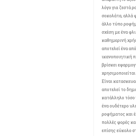
λόγο για ζεστά ρ
σοκολάτα, αλλά 
άλλο τύπο ροφήμ
σχέση με ένα φλιτ
καθημερινή χρήσ
αποτελεί ένα απ
ικανοποιητική 
βρίσκει εφαρμογ
χρησιμοποιείται
Είναι κατασκευα
αποτελεί το δημ
κατάλληλο τόσο γ
ένα ουδέτερο υλ
ροφήματος και έ
πολλές φορές κα
επίσης εύκολο σ