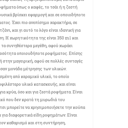
οφήματα όπως ο καφές, το τσάι ή η ζεστή
φυσικά βρίσκει εφαρμογή και σε οποιοδήποτε
ατος. Έχει πιο ανεπίσημο χαρακτήρα, σε
ζάνι, και γι αυτό το λόγο είναι ιδανική για
η. Η χωρητικότητα της είναι 350 ml και
ό τα συνηθέστερα μεγέθη, αφού χωράει
ποσότητα οποιουδήποτε ροφήματος. Επίσης
ή στην μαγειρική, αφού σε πολλές συνταγές
 σαν μονάδα μέτρησης των υλικών.
σμένη από κεραμικό υλικό, το οποίο
οφιλέστερο υλικό κατασκευής, και είναι
ια κρύα, όσο και για ζεστά ροφήματα. Είναι
ικό που δεν κρατά τη μυρωδιά του
τσι μπορείτε να χρησιμοποιήσετε την κούπα
ι για διαφορετικά είδη ροφημάτων. Είναι
τον καθαρισμό και στη συντήρηση,