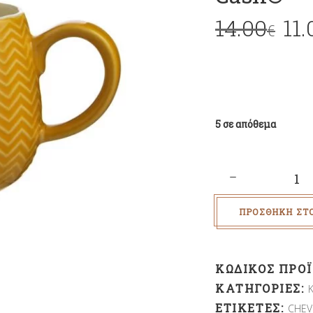
14.00
11.
€
5 σε απόθεμα
Quantity
ΠΡΟΣΘΉΚΗ ΣΤ
ΚΩΔΙΚΌΣ ΠΡΟ
ΚΑΤΗΓΟΡΊΕΣ:
ΕΤΙΚΈΤΕΣ:
CHE