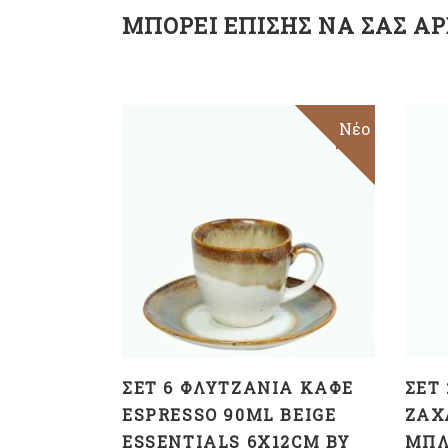
ΜΠΟΡΕΊ ΕΠΊΣΗΣ ΝΑ ΣΑΣ ΑΡ
Sale
Νέο
ΠΡΟΣΘΉΚΗ ΣΤΟ
ΚΑΛΆΘΙ
ΣΕΤ 6 ΦΛΥΤΖΆΝΙΑ ΚΑΦΈ
ΣΕΤ
ESPRESSO 90ML BEIGE
ΖΆΧ
ESSENTIALS 6X12CM BY
ΜΠΛ