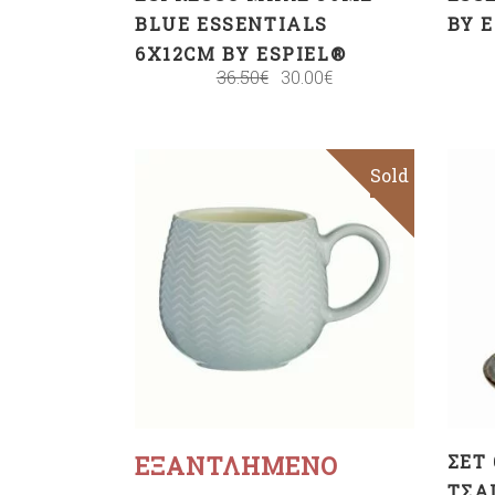
BLUE ESSENTIALS
BY 
6X12CM BY ESPIEL®
36.50
€
30.00
€
Sold
Sale
Διαβάστε
περισσότερα
ΕΞΑΝΤΛΗΜΈΝΟ
ΣΕΤ
ΤΣΑ