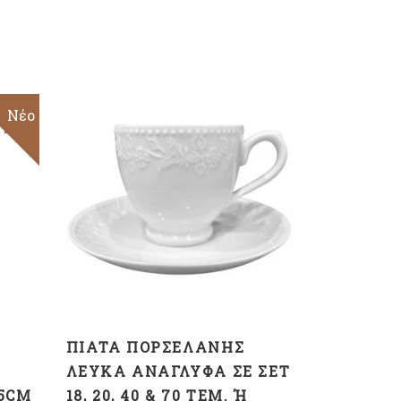
Sale
Νέο
ΠΡΟΣΘΉΚΗ ΣΤΟ
ΚΑΛΆΘΙ
ΠΙΆΤΑ ΠΟΡΣΕΛΆΝΗΣ
ΛΕΥΚΆ ΑΝΆΓΛΥΦΑ ΣΕ ΣΕΤ
,5CM
18, 20, 40 & 70 ΤΕΜ. Ή Χ