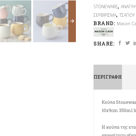
,
STONEWARE
ΑΝΑΓΛ
,
ΣΕΡΒΙΡΙΣΜΑ
ΤΣΑΓΙΟΥ
BRAND:
Mason C
SHARE:
ΠΕΡΙΓΡΑΦΉ
Κούπα Stonewar
10x9cm 350ml 
Η κούπα της ετα
απαραίτητο αξεσ