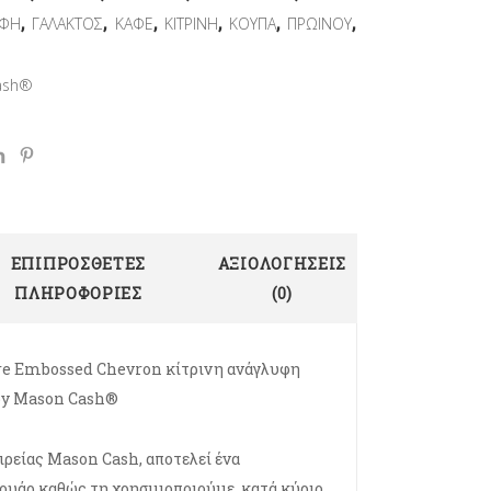
,
,
,
,
,
,
ΥΦΗ
ΓΑΛΑΚΤΟΣ
ΚΑΦΕ
ΚΙΤΡΙΝΗ
ΚΟΥΠΑ
ΠΡΩΙΝΟΥ
ash®
ΕΠΙΠΡΌΣΘΕΤΕΣ
ΑΞΙΟΛΟΓΉΣΕΙΣ
ΠΛΗΡΟΦΟΡΊΕΣ
(0)
e Embossed Chevron κίτρινη ανάγλυφη
by Mason Cash®
ιρείας Mason Cash, αποτελεί ένα
ουάρ καθώς τη χρησιμοποιούμε, κατά κύριο