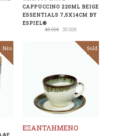
CAPPUCCINO 220ML BEIGE
ESSENTIALS 7,5X14CM BY
ESPIEL®
45.00
€
35.00
€
Sale
Νέο
Sold
Sale
Διαβάστε
περισσότερα
ΕΞΑΝΤΛΗΜΈΝΟ
ΑΦΈ