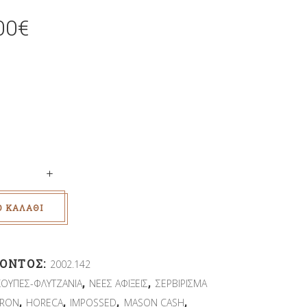
00
€
Ο ΚΑΛΆΘΙ
ΪΌΝΤΟΣ:
2002.142
,
,
ΚΟΥΠΕΣ-ΦΛΥΤΖΑΝΙΑ
ΝΕΕΣ ΑΦΙΞΕΙΣ
ΣΕΡΒΙΡΙΣΜΑ
,
,
,
,
VRON
HORECA
IMPOSSED
MASON CASH