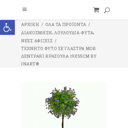
Ανοίξτε τη γραμμή εργαλείων
ΑΡΧΙΚΉ
/
ΌΛΑ ΤΑ ΠΡΟΪΌΝΤΑ
/
,
,
ΔΙΑΚΟΣΜΗΣΗ
ΛΟΥΛΟΥΔΙΑ-ΦΥΤΑ
ΝΕΕΣ ΑΦΙΞΕΙΣ
/
ΤΕΧΝΗΤΌ ΦΥΤΌ ΣΕ ΓΛΆΣΤΡΑ ΜΩΒ
ΔΕΝΤΡΆΚΙ ΚΡΑΣΟΎΛΑ 19X55CM BY
INART®