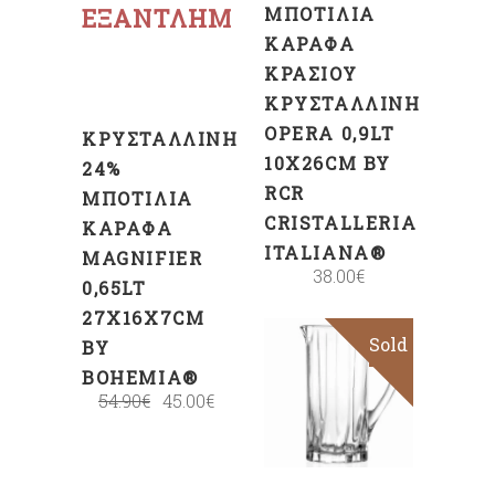
ΕΞΑΝΤΛΗΜΈΝΟ
ΜΠΟΤΊΛΙΑ
ΚΑΡΆΦΑ
ΚΡΑΣΙΟΎ
ΚΡΥΣΤΆΛΛΙΝΗ
OPERA 0,9LT
ΚΡΥΣΤΆΛΛΙΝΗ
10X26CM BY
24%
RCR
ΜΠΟΤΊΛΙΑ
CRISTALLERIA
ΚΑΡΆΦΑ
ITALIANA®
MAGNIFIER
38.00
€
0,65LT
27X16X7CM
Sold
Sale
BY
BOHEMIA®
54.90
€
45.00
€
Διαβάστε
περισσότερα