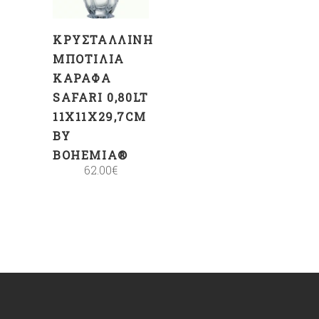
ΚΡΥΣΤΆΛΛΙΝΗ
ΜΠΟΤΊΛΙΑ
ΚΑΡΆΦΑ
SAFARI 0,80LT
11X11X29,7CM
BY
BOHEMIA®
62.00
€